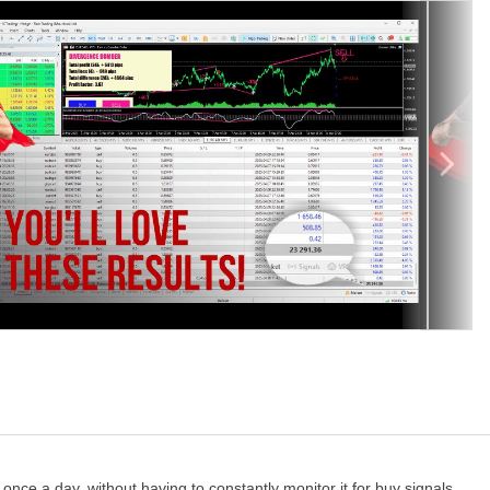
요.
이버전스(괴리) 전략을 기반으로 한 올인원(All-in-One) 거래 시스템입
향으로 움직일지를 알려주는 거래 신호(푸시 알림 포함)**를 생성하는
 자세한 설명은 이 페이지에 있는 영상 프레젠테이션을 참고하세요.
**을 사용합니다.
RCHF, EURGBP, EURNZD, EURSGD, EURUSD, GBPCAD,
이 증가함)
/761813
t once a day, without having to constantly monitor it for buy signals.