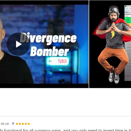
받기 위해서는 MQL5 개인 메시지 시스템을 통해 판매자에게 연락해 주세
rgence Bomber(다이버전스 봄버)”를 소개합니다. 이 지표는 MACD 다
가격과 MACD 지표 간의 다이버전스를 감지하고, **향후 가격이 어느 방
균 정확도는 98% 이상에 달합니다. 이 지표가 어떻게 작동하는지에 대한
Loss) 주문과 **손실 상태에서의 자동 포지션 종료 기능(드로우다운 대응)
의 주요 특징:
D, AUDCHF, AUDSGD, AUDUSD, CADCHF, EURAUD, EURCAD, EU
NZDCAD, NZDUSD, USDCAD, USDCHF, USDSGD
5, H1 또는 H4 (시간대가 높을수록 신호 정확도와 한 거래당 수익 가능성
시간 연중무휴
0달러 이상
용은 여기에서 확인할 수 있습니다.
https://www.mql5.com/ko/blogs/post
#
9 05:19
ly functional for all currency pairs, and you only need to invest time in i