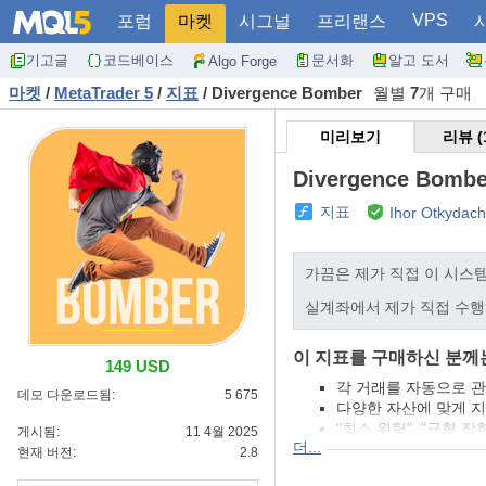
VPS
포럼
마켓
시그널
프리랜스
기고글
코드베이스
문서화
알고 도서
Algo Forge
마켓
/
MetaTrader 5
/
지표
/
Divergence Bomber
월별
7
개 구매
미리보기
리뷰 (
Divergence Bombe
지표
Ihor Otkydach
가끔은 제가 직접 이 시스
실계좌에서 제가 직접 수행
이 지표를 구매하신 분께
149 USD
각 거래를 자동으로 관리
데모 다운로드됨:
5 675
다양한 자산에 맞게 지표를
"최소 위험", "균형 잡힌
게시됨:
11 4월 2025
더...
이 전략을 빠르게 설치
현재 버전:
2.8