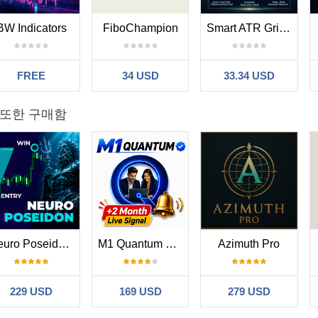
BW Indicators
FiboChampion
Smart ATR Grid Pro
FREE
34 USD
33.34 USD
 또한 구매함
Neuro Poseidon MT5
M1 Quantum MT5
Azimuth Pro
229 USD
169 USD
279 USD