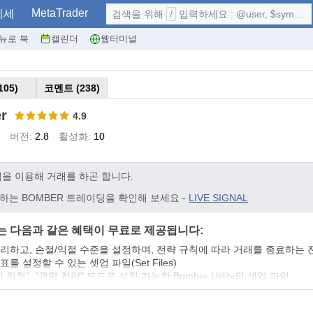
MetaTrader
시세
검색을 위해
/
입력하세요 : @user, $symbol, ...
뉴로 북
캘린더
웹터미널
105)
코멘트 (238)
r
4.9
버전:
2.8
활성화:
10
템을 이용해 거래를 하곤 합니다.
하는 BOMBER 트레이딩을 확인해 보세요 -
LIVE SIGNAL
는 다음과 같은 혜택이 무료로 제공됩니다:
하고, 손절/익절 수준을 설정하며, 전략 규칙에 따라 거래를 종료하는 전용 도우미
 설정할 수 있는 셋업 파일(Set Files)
 위험", "관망 전략" 모드로 설정 가능한 Bomber Utility의 셋업 파일
, 설정, 시작할 수 있도록 돕는 단계별 영상 매뉴얼