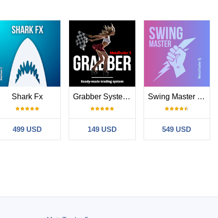
Shark Fx
Grabber System MT5
Swing Master EA
499 USD
149 USD
549 USD
and it’s a solid addition to my setup. What Works Well Clean
price chart and oscillator, saving a ton of manual effort. Reliable
huge for lower timeframe monitoring. Customization: Flexible