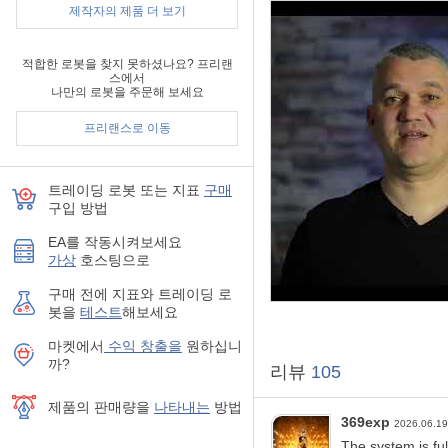
주의: 위의 모든 보너스를 
제작자의 제품 더 보기
독창적인 커스텀 지표인 “Dive
적합한 로봇을 찾지 못하셨나요? 프리랜
니다.
스에서
이 기술 지표의 주요 목적은 
나만의 로봇을 주문해 보세요
것입니다. 이러한 신호의 평
프리랜스로 이동
이 시스템은 스톱로스(Stop 
Divergence Bomber 지표
거래 가능한 자산: AUDCA
트레이딩 로봇 또는 지표
구매
GBPCHF, GBPUSD, 
구입 방법
추천 거래 시간대: M1
EA를 작동시켜보세요
거래 가능 시간: 24
가상
호스팅으로
필요한 시작 자본: 10
이 시스템에 대한 자세한 내
구매 전에 지표와 트레이딩 로
봇을
테스트
해보세요
마켓에서
수익 창출을
원하십니
까?
리뷰
105
제품의 판매량을
나타내는
방법
369exp
2026.06.1
The system is ful