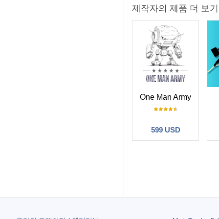
제작자의 제품 더 보기
One Man Army
599 USD
필터:
LoL
2026.08.07 04
I’ve been testin
Charting: It auto
657
Alerts: The push 