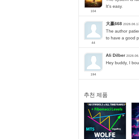
It's easy.
104
大赢668
2026.06.1
The author patien
to have a good p
44
Ali Dilber
2026.06
Hey buddy, I bou
194
추천 제품