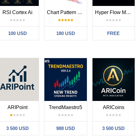
RSI Cortex Ai
Chart Pattern MT5
Hyper Flow MT5 Indicator
100 USD
180 USD
FREE
ARIPoint
TrendMaestro5
ARICoins
3 500 USD
988 USD
3 500 USD