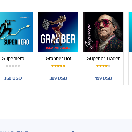
Superhero
Grabber Bot
Superior Trader
150 USD
399 USD
499 USD
#
:36
g Divergence Bomber on MT5 for a week, mostly on the 15M, 1H charts, 
matically plots clear regular and hidden divergence lines directly on the 
and email notifications work instantly without noticeable lag, which is 