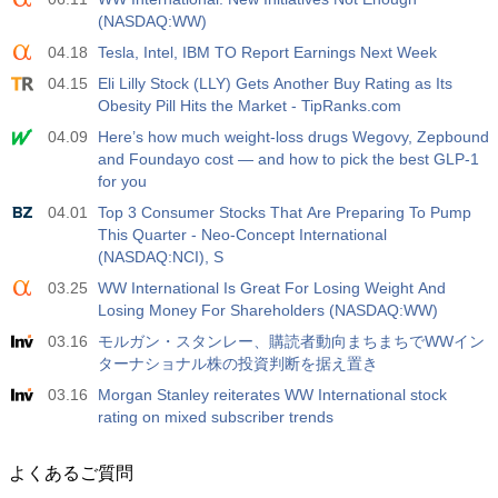
(NASDAQ:WW)
04.18
Tesla, Intel, IBM TO Report Earnings Next Week
04.15
Eli Lilly Stock (LLY) Gets Another Buy Rating as Its
Obesity Pill Hits the Market - TipRanks.com
04.09
Here’s how much weight-loss drugs Wegovy, Zepbound
and Foundayo cost — and how to pick the best GLP-1
for you
04.01
Top 3 Consumer Stocks That Are Preparing To Pump
This Quarter - Neo-Concept International
(NASDAQ:NCI), S
03.25
WW International Is Great For Losing Weight And
Losing Money For Shareholders (NASDAQ:WW)
03.16
モルガン・スタンレー、購読者動向まちまちでWWイン
ターナショナル株の投資判断を据え置き
03.16
Morgan Stanley reiterates WW International stock
rating on mixed subscriber trends
よくあるご質問