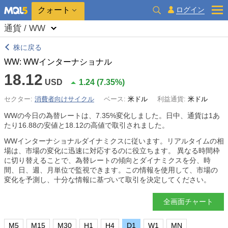
クォート
ログイン
通貨 / WW
株に戻る
WW: WWインターナショナル
18.12
USD
1.24
(
7.35%
)
セクター:
消費者向けサイクル
ベース:
米ドル
利益通貨:
米ドル
WWの今日の為替レートは、
7.35%
変化しました。日中、通貨は1あ
たり16.88の安値と18.12の高値で取引されました。
WWインターナショナルダイナミクスに従います。リアルタイムの相
場は、市場の変化に迅速に対応するのに役立ちます。 異なる時間枠
に切り替えることで、為替レートの傾向とダイナミクスを分、時
間、日、週、月単位で監視できます。この情報を使用して、市場の
変化を予測し、十分な情報に基づいて取引を決定してください。
全画面チャート
M5
M15
M30
H1
H4
D1
W1
MN