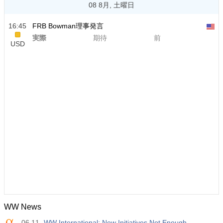
08 8月, 土曜日
16:45
FRB Bowman理事発言
実際
期待
前
USD
WW News
06.11
WW International: New Initiatives Not Enough