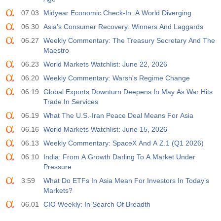
07.03
Midyear Economic Check-In: A World Diverging
06.30
Asia's Consumer Recovery: Winners And Laggards
06.27
Weekly Commentary: The Treasury Secretary And The
Maestro
06.23
World Markets Watchlist: June 22, 2026
06.20
Weekly Commentary: Warsh's Regime Change
06.19
Global Exports Downturn Deepens In May As War Hits
Trade In Services
06.19
What The U.S.-Iran Peace Deal Means For Asia
06.16
World Markets Watchlist: June 15, 2026
06.13
Weekly Commentary: SpaceX And A Z.1 (Q1 2026)
06.10
India: From A Growth Darling To A Market Under
Pressure
3:59
What Do ETFs In Asia Mean For Investors In Today’s
Markets?
06.01
CIO Weekly: In Search Of Breadth