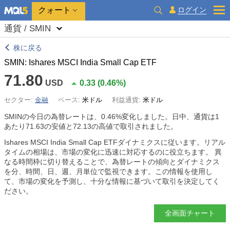
クォート
ログイン
通貨 / SMIN
株に戻る
SMIN: Ishares MSCI India Small Cap ETF
71.80
USD
0.33
(
0.46%
)
セクター:
金融
ベース:
米ドル
利益通貨:
米ドル
SMINの今日の為替レートは、
0.46%
変化しました。日中、通貨は1
あたり71.63の安値と72.13の高値で取引されました。
Ishares MSCI India Small Cap ETFダイナミクスに従います。リアル
タイムの相場は、市場の変化に迅速に対応するのに役立ちます。 異
なる時間枠に切り替えることで、為替レートの傾向とダイナミクス
を分、時間、日、週、月単位で監視できます。この情報を使用し
て、市場の変化を予測し、十分な情報に基づいて取引を決定してく
ださい。
全画面チャート