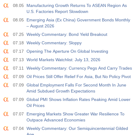
08.05
Manufacturing Growth Returns To ASEAN Region As
U.S. Factories Report Slowdown
08.05
Emerging Asia (Ex China) Government Bonds Monthly
– August 2026
07.25
Weekly Commentary: Bond Yield Breakout
07.18
Weekly Commentary: Sloppy
07.17
Opening The Aperture On Global Investing
07.13
World Markets Watchlist: July 13, 2026
07.11
Weekly Commentary: Currency Pegs And Carry Trades
07.09
Oil Prices Still Offer Relief For Asia, But No Policy Pivot
07.09
Global Employment Falls For Second Month In June
Amid Subdued Growth Expectations
07.09
Global PMI Shows Inflation Rates Peaking Amid Lower
Oil Prices
07.07
Emerging Markets Show Greater War Resilience To
Outpace Advanced Economies
07.04
Weekly Commentary: Our Semiquincentennial Gilded
Age