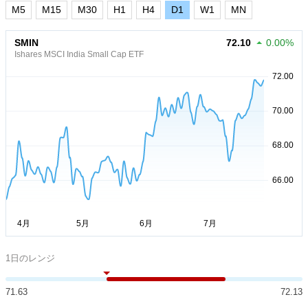
M5
M15
M30
H1
H4
D1
W1
MN
SMIN
72.10
0.00%
Ishares MSCI India Small Cap ETF
1日のレンジ
71.63
72.13