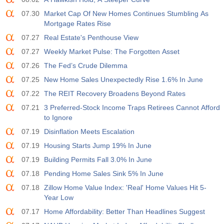
実際
期待
前
USD
47.4
51.9
51.2
07.30
Market Cap Of New Homes Continues Stumbling As
Mortgage Rates Rise
14:00
ISM非製造業価格
07.27
Real Estate's Penthouse View
実際
期待
前
07.27
Weekly Market Pulse: The Forgotten Asset
USD
70.3
62.0
67.7
07.26
The Fed’s Crude Dilemma
07.25
New Home Sales Unexpectedly Rise 1.6% In June
14:30
EIA週間原油在庫
実際
期待
前
07.22
The REIT Recovery Broadens Beyond Rates
USD
2.479 M
-1.257 M
-7.167 M
07.21
3 Preferred-Stock Income Traps Retirees Cannot Afford
to Ignore
14:30
EIAクッシングの原油備蓄の変化
07.19
Disinflation Meets Escalation
実際
期待
前
USD
07.19
Housing Starts Jump 19% In June
2.356 M
0.417 M
-0.771 M
07.19
Building Permits Fall 3.0% In June
07.18
Pending Home Sales Sink 5% In June
20:05
FRB Cook理事発言
実際
期待
前
07.18
Zillow Home Value Index: 'Real' Home Values Hit 5-
USD
Year Low
07.17
Home Affordability: Better Than Headlines Suggest