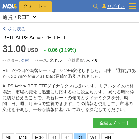
クォート
ログイン
通貨 / REIT
株に戻る
REIT: ALPS Active REIT ETF
31.00
USD
0.06
(
0.19%
)
セクター:
金融
ベース:
米ドル
利益通貨:
米ドル
REITの今日の為替レートは、
0.19%
変化しました。日中、通貨は1あ
たり30.78の安値と31.03の高値で取引されました。
ALPS Active REIT ETFダイナミクスに従います。リアルタイムの相
場は、市場の変化に迅速に対応するのに役立ちます。 異なる時間枠
に切り替えることで、為替レートの傾向とダイナミクスを分、時
間、日、週、月単位で監視できます。この情報を使用して、市場の
変化を予測し、十分な情報に基づいて取引を決定してください。
全画面チャート
M5
M15
M30
H1
H4
D1
W1
MN