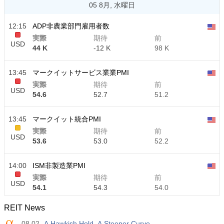
05 8月, 水曜日
12:15
ADP非農業部門雇用者数
実際
期待
前
USD
44 K
-12 K
98 K
13:45
マークイットサービス業業PMI
実際
期待
前
USD
54.6
52.7
51.2
13:45
マークイット統合PMI
実際
期待
前
USD
53.6
53.0
52.2
14:00
ISM非製造業PMI
実際
期待
前
USD
54.1
54.3
54.0
REIT News
14:00
ISM非製造業雇用
08.02
A Hawkish Hold, A Steeper Curve