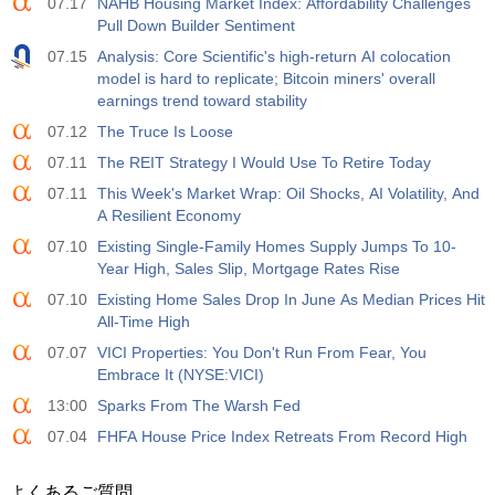
07.17
NAHB Housing Market Index: Affordability Challenges
Pull Down Builder Sentiment
07.15
Analysis: Core Scientific's high-return AI colocation
model is hard to replicate; Bitcoin miners' overall
earnings trend toward stability
07.12
The Truce Is Loose
07.11
The REIT Strategy I Would Use To Retire Today
07.11
This Week's Market Wrap: Oil Shocks, AI Volatility, And
A Resilient Economy
07.10
Existing Single-Family Homes Supply Jumps To 10-
Year High, Sales Slip, Mortgage Rates Rise
07.10
Existing Home Sales Drop In June As Median Prices Hit
All-Time High
07.07
VICI Properties: You Don't Run From Fear, You
Embrace It (NYSE:VICI)
13:00
Sparks From The Warsh Fed
07.04
FHFA House Price Index Retreats From Record High
よくあるご質問