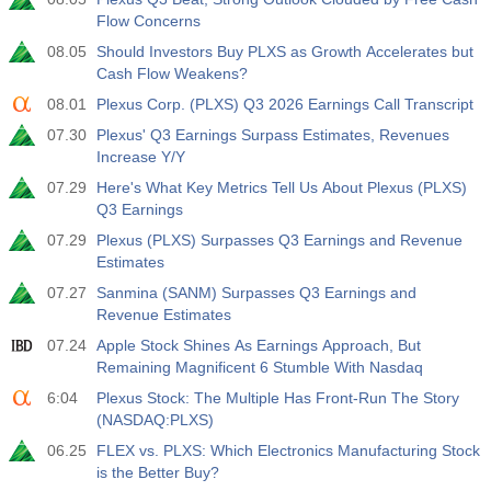
Flow Concerns
08.05
Should Investors Buy PLXS as Growth Accelerates but
Cash Flow Weakens?
08.01
Plexus Corp. (PLXS) Q3 2026 Earnings Call Transcript
07.30
Plexus' Q3 Earnings Surpass Estimates, Revenues
Increase Y/Y
07.29
Here's What Key Metrics Tell Us About Plexus (PLXS)
Q3 Earnings
07.29
Plexus (PLXS) Surpasses Q3 Earnings and Revenue
Estimates
07.27
Sanmina (SANM) Surpasses Q3 Earnings and
Revenue Estimates
07.24
Apple Stock Shines As Earnings Approach, But
Remaining Magnificent 6 Stumble With Nasdaq
6:04
Plexus Stock: The Multiple Has Front-Run The Story
(NASDAQ:PLXS)
06.25
FLEX vs. PLXS: Which Electronics Manufacturing Stock
is the Better Buy?