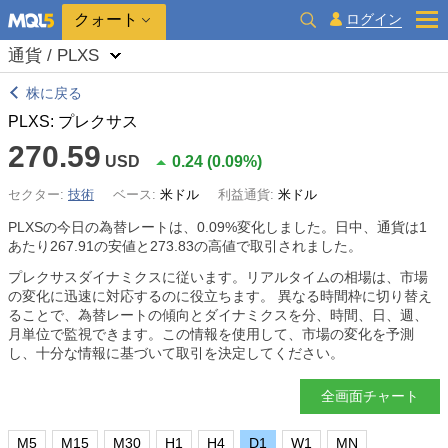
クォート
ログイン
通貨 / PLXS
株に戻る
PLXS: プレクサス
270.59
USD
0.24
(
0.09%
)
セクター:
技術
ベース:
米ドル
利益通貨:
米ドル
PLXSの今日の為替レートは、
0.09%
変化しました。日中、通貨は1
あたり267.91の安値と273.83の高値で取引されました。
プレクサスダイナミクスに従います。リアルタイムの相場は、市場
の変化に迅速に対応するのに役立ちます。 異なる時間枠に切り替え
ることで、為替レートの傾向とダイナミクスを分、時間、日、週、
月単位で監視できます。この情報を使用して、市場の変化を予測
し、十分な情報に基づいて取引を決定してください。
全画面チャート
M5
M15
M30
H1
H4
D1
W1
MN