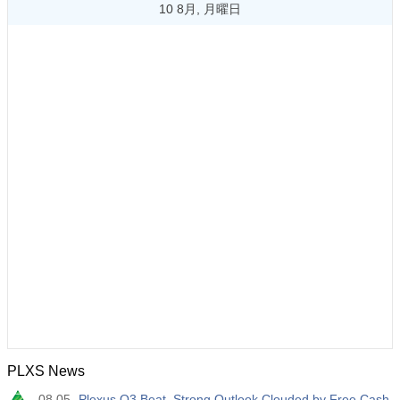
10 8月, 月曜日
PLXS News
08.05
Plexus Q3 Beat, Strong Outlook Clouded by Free Cash