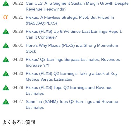
06.22
Can CLS' ATS Segment Sustain Margin Growth Despite
Revenue Headwinds?
06.21
Plexus: A Flawless Strategic Pivot, But Priced In
(NASDAQ:PLXS)
05.29
Plexus (PLXS) Up 6.9% Since Last Earnings Report:
Can It Continue?
05.01
Here's Why Plexus (PLXS) is a Strong Momentum
Stock
04.30
Plexus' Q2 Earnings Surpass Estimates, Revenues
Increase Y/Y
04.30
Plexus (PLXS) Q2 Earnings: Taking a Look at Key
Metrics Versus Estimates
04.29
Plexus (PLXS) Tops Q2 Earnings and Revenue
Estimates
04.27
Sanmina (SANM) Tops Q2 Earnings and Revenue
Estimates
よくあるご質問