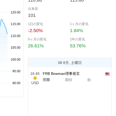
110.86
115.80
出来高
101
1日の変化
1ヶ月の変化
-2.50%
1.84%
6ヶ月の変化
1年の変化
26.61%
53.76%
08 8月, 土曜日
16:45
FRB Bowman理事発言
実際
期待
前
USD