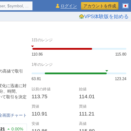
$symbol, ...
ログイン
アカウントを作成
VPS体験版を始める
1日のレンジ
110.86
115.80
1年のレンジ
0の高値で取引
63.81
123.24
変化に迅速に対
以前の終値
始値
分、時間、
113.75
114.01
いて取引を決定
買値
買値
110.91
111.21
全画面チャート
安値
高値
.21
0.00%