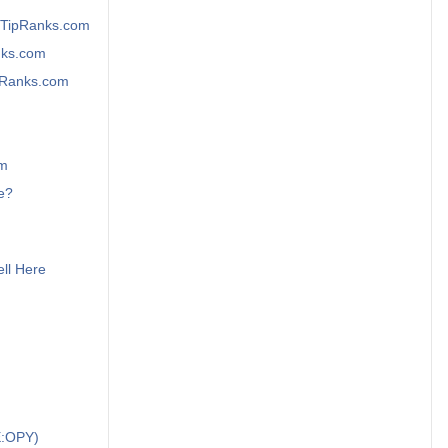
- TipRanks.com
nks.com
ipRanks.com
om
e?
ll Here
E:OPY)