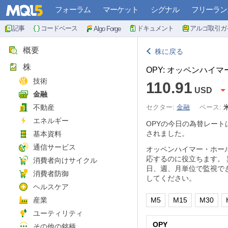
フォーラム
マーケット
シグナル
フリーラン
記事
コードベース
ドキュメント
アルゴ取引ガ
Algo Forge
概要
株に戻る
株
OPY: オッペンハイ
技術
110.91
USD
金融
不動産
セクター:
金融
ベース:
エネルギー
OPYの今日の為替レート
されました。
基本資料
通信サービス
オッペンハイマー・ホー
応するのに役立ちます。
消費者向けサイクル
日、週、月単位で監視で
消費者防御
してください。
ヘルスケア
産業
M5
M15
M30
ユーティリティ
OPY
その他の銘柄