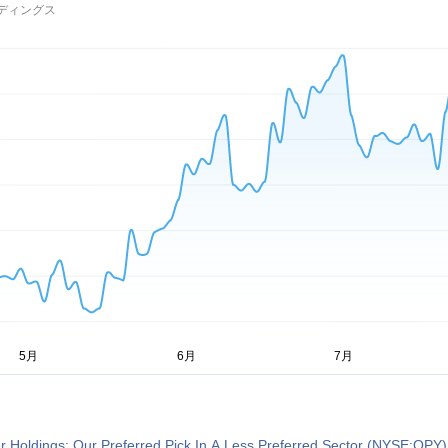
ディングス
 Holdings: Our Preferred Pick In A Less Preferred Sector (NYSE:OPY)