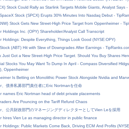
) Stock Could Rally as Starlink Targets Mobile Giants, Analyst Says 
paceX Stock (SPCX) Erupts 30% Minutes Into Nasdaq Debut - TipRa
PANW) Stock Gets New Street-High Price Target from Oppenheimer - T
Holdings Inc. (OPY) Shareholder/Analyst Call Transcript
 Holdings: Despite Everything, Things Look Good (NYSE:OPY)
Stock (ABT) Hit with Slew of Downgrades After Earnings - TipRanks.c
k Just Got a New Street-High Price Target. Should You Buy Shares Her
ial Stocks You May Want To Dump In April - Compass Diversified Hldgs
), Oppenheimer
mer Is Betting on Monolithic Power Stock Alongside Nvidia and Marve
mer、債券私募部門責任者にEric Nortmanを任命
 names Eric Nortman head of debt private placements
Traders Are Pouncing on the Tariff Refund Chaos
imer、公共財政部門のマネージングディレクターとしてVien Leを採用
hires Vien Le as managing director in public finance
 Holdings: Public Markets Come Back, Driving ECM And Profits (NYS