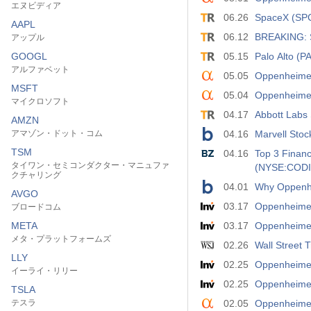
エヌビディア
06.26
SpaceX (SPCX
AAPL
06.12
BREAKING: S
アップル
GOOGL
05.15
Palo Alto (
アルファベット
05.05
Oppenheimer 
MSFT
05.04
Oppenheimer
マイクロソフト
04.17
Abbott Labs 
AMZN
アマゾン・ドット・コム
04.16
Marvell Stoc
TSM
04.16
Top 3 Financ
タイワン・セミコンダクター・マニュファ
(NYSE:CODI
クチャリング
04.01
Why Oppenhei
AVGO
03.17
Oppenhei
ブロードコム
META
03.17
Oppenheimer
メタ・プラットフォームズ
02.26
Wall Street 
LLY
02.25
Oppenhe
イーライ・リリー
02.25
Oppenheimer 
TSLA
テスラ
02.05
Oppenheimer