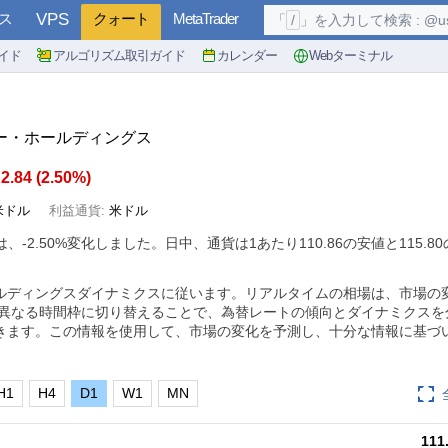
ス
VPS
クォート
MetaTrader
「
/
」を入力して検索 : @user, 
イド
アルゴリズム取引ガイド
カレンダー
Webターミナル
マー・ホールディングス
2.84
(
2.50%
)
米ドル
利益通貨:
米ドル
は、
-2.50%
変化しました。日中、通貨は1あたり110.86の安値と115.8
ルディングスダイナミクスに従います。リアルタイムの相場は、市場の
 異なる時間枠に切り替えることで、為替レートの傾向とダイナミクスを
きます。この情報を使用して、市場の変化を予測し、十分な情報に基づ
H1
H4
D1
W1
MN
111