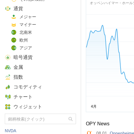
オッペンハイマー・ホール
通貨
メジャー
マイナー
北南米
欧州
アジア
暗号通貨
金属
指数
コモディティ
チャート
ウィジェット
OPY News
NVDA
08.01
Oppenheimer