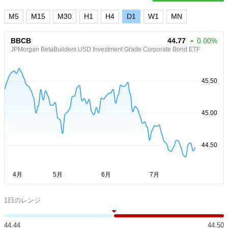
M5
M15
M30
H1
H4
D1
W1
MN
BBCB
44.77
0.00%
JPMorgan BetaBuilders USD Investment Grade Corporate Bond ETF
1日のレンジ
44.44
44.50