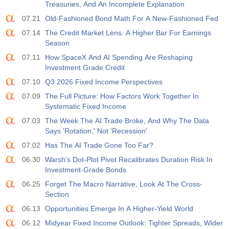
Treasuries, And An Incomplete Explanation
588
588
07.21
Old-Fashioned Bond Math For A New-Fashioned Fed
19:00
FED消費者信用前月比
07.14
The Credit Market Lens: A Higher Bar For Earnings
Season
実際
期待
前
USD
$​11.44 B
$​-0.18 B
07.11
How SpaceX And AI Spending Are Reshaping
Investment Grade Credit
19:30
CFTC金投機筋ポジション
07.10
Q3 2026 Fixed Income Perspectives
実際
期待
前
07.09
The Full Picture: How Factors Work Together In
USD
182.1 K
Systematic Fixed Income
07.03
The Week The AI Trade Broke, And Why The Data
19:30
CFTC原油投機筋ポジション
Says 'Rotation,' Not 'Recession'
実際
期待
前
USD
07.02
Has The AI Trade Gone Too Far?
120.1 K
06.30
Warsh's Dot-Plot Pivot Recalibrates Duration Risk In
Investment-Grade Bonds
19:30
CFTC金投機筋ポジション
06.25
Forget The Macro Narrative, Look At The Cross-
実際
期待
前
USD
Section
-17.2 K
06.13
Opportunities Emerge In A Higher-Yield World
19:30
CFTC Nasdaq 100投機筋ポジション
06.12
Midyear Fixed Income Outlook: Tighter Spreads, Wider