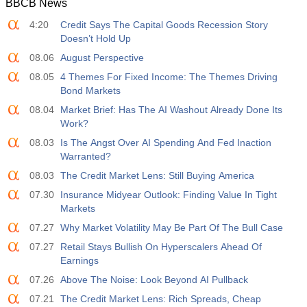
BBCB News
12:30
時間当たり賃金前年比
4:20
Credit Says The Capital Goods Recession Story
実際
期待
前
USD
Doesn’t Hold Up
3.2%
3.5%
3.5%
08.06
August Perspective
12:30
民間非農業部門給与
08.05
4 Themes For Fixed Income: The Themes Driving
実際
期待
前
Bond Markets
USD
30 K
40 K
30 K
08.04
Market Brief: Has The AI Washout Already Done Its
Work?
12:30
U6失業率
08.03
Is The Angst Over AI Spending And Fed Inaction
実際
期待
前
Warranted?
USD
7.9%
7.9%
7.9%
08.03
The Credit Market Lens: Still Buying America
07.30
Insurance Midyear Outlook: Finding Value In Tight
17:00
ベーカー・ヒューズ社発表の米石油採掘装置（リグ）
Markets
稼働数
USD
07.27
実際
Why Market Volatility May Be Part Of The Bull Case
期待
前
454
451
07.27
Retail Stays Bullish On Hyperscalers Ahead Of
Earnings
17:00
ベーカー・ヒューズ社発表の米石油採掘装置(リグ)稼働
07.26
Above The Noise: Look Beyond AI Pullback
数
07.21
The Credit Market Lens: Rich Spreads, Cheap
USD
実際
期待
前