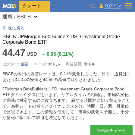
クォート
ログイン
通貨 / BBCB
株に戻る
BBCB: JPMorgan BetaBuilders USD Investment Grade
Corporate Bond ETF
44.47
USD
0.05
(
0.11%
)
セクター:
金融
ベース:
米ドル
利益通貨:
米ドル
BBCBの今日の為替レートは、
0.11%
変化しました。日中、通貨は1
あたり44.44の安値と44.50の高値で取引されました。
JPMorgan BetaBuilders USD Investment Grade Corporate Bond
ETFダイナミクスに従います。リアルタイムの相場は、市場の変化
に迅速に対応するのに役立ちます。 異なる時間枠に切り替えること
で、為替レートの傾向とダイナミクスを分、時間、日、週、月単位
で監視できます。この情報を使用して、市場の変化を予測し、十分
な情報に基づいて取引を決定してください。
全画面チャート