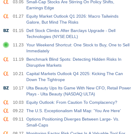
03.05
Small-Cap Stocks Are Stirring On Policy Shifts,
Earnings Edge
01.27
Equity Market Outlook Q1 2026: Macro Tailwinds
Galore, But Mind The Risks
01.15
Dell Stock Climbs After Barclays Upgrade - Dell
Technologies (NYSE:DELL)
11.23
Your Weekend Shortcut: One Stock to Buy, One to Sell
Immediately
11.19
Benchmark Blind Spots: Detecting Hidden Risks In
Disruptive Markets
10.21
Capital Markets Outlook Q4 2025: Kicking The Can
Down The Tightrope
10.17
Ulta Beauty Ups Its Game With New CFO, Retail Power
Plays - Ulta Beauty (NASDAQ:ULTA)
10.03
Equity Outlook: From Caution To Complacency?
09.22
The U.S. Exceptionalism Mall Map: 'You Are Here'
09.11
Options Positioning Diverges Between Large- Vs.
Small-Caps
08.27
Monitoring Factor Risk Cycles Is A Valuable Tool For