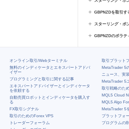
スターリング・ポ
GBPNZDを取引
スターリング・ポ
GBPNZDのボラ
オンライン取引/Webターミナル
取引プラット
無料のインディケータとエキスパートアドバ
MetaTrader 5
イザー
ニュース、実
プログラミングと取引に関する記事
MetaTrader 5
エキスパートアドバイザーとインディケータ
取引戦略のため
を依頼する
MQL5 Cloud N
自動売買ロボットとインディケータを購入す
る
MQL5 Algo Fo
FX取引シグナル
MetaTrader 5
取引のためのForex VPS
プラットフォ
トレーダーフォーラム
プログラムの