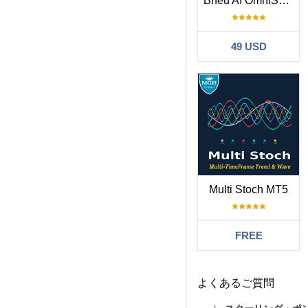
Bneu AI OmniScanner Pro
49 USD
Multi Stoch MT5
FREE
よくあるご質問