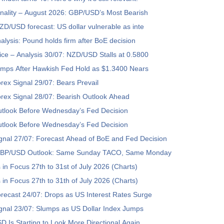
nality – August 2026: GBP/USD’s Most Bearish
/USD forecast: US dollar vulnerable as inte
ysis: Pound holds firm after BoE decision
e – Analysis 30/07: NZD/USD Stalls at 0.5800
ps After Hawkish Fed Hold as $1.3400 Nears
ex Signal 29/07: Bears Prevail
ex Signal 28/07: Bearish Outlook Ahead
look Before Wednesday’s Fed Decision
look Before Wednesday’s Fed Decision
nal 27/07: Forecast Ahead of BoE and Fed Decision
BP/USD Outlook: Same Sunday TACO, Same Monday
 in Focus 27th to 31st of July 2026 (Charts)
 in Focus 27th to 31th of July 2026 (Charts)
ecast 24/07: Drops as US Interest Rates Surge
nal 23/07: Slumps as US Dollar Index Jumps
Is Starting to Look More Directional Again