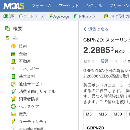
フォーラム
マーケット
シグナル
フリーラン
記事
コードベース
ドキュメント
アルゴ取引ガ
Algo Forge
概要
通貨に戻る
株
GBPNZD: スター
技術
2.2885
3
NZD
金融
不動産
セクター:
通貨
ベース:
エネルギー
GBPNZDの今日の為替
2.28888NZDの高値で
基本資料
通信サービス
英国ポンドvsニュージ
するのに役立ちます。 
消費者向けサイクル
す。異なる時間枠に切り
消費者防御
きます。この情報を使用
ヘルスケア
産業
M5
M15
M30
ユーティリティ
GBPNZD
その他の銘柄