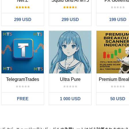
Net Z
Squid Grid AI MT5
FX Governo
299 USD
299 USD
199 USD
TelegramTrades
Ultra Pure
FREE
1 000 USD
50 USD