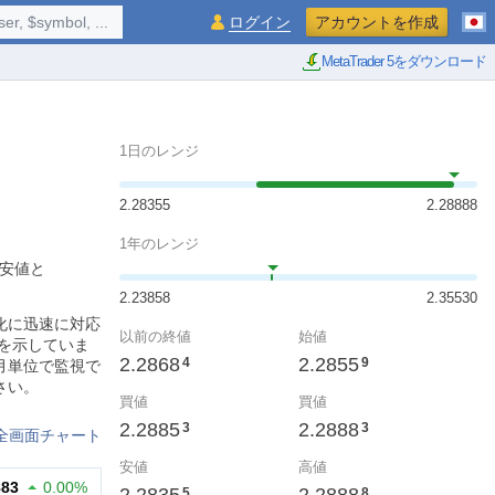
$symbol, ...
ログイン
アカウントを作成
MetaTrader 5をダウンロード
1日のレンジ
2.28355
2.28888
1年のレンジ
の安値と
2.23858
2.35530
化に迅速に対応
以前の終値
始値
を示していま
2.2868
2.2855
4
9
月単位で監視で
さい。
買値
買値
2.2885
2.2888
3
3
全画面チャート
安値
高値
883
0.00%
5
8