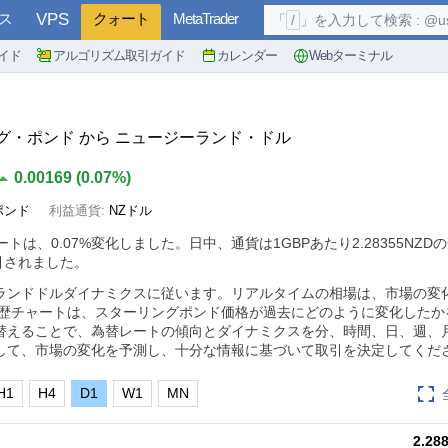
ス
VPS
クォート
MetaTrader
「
/
」を入力して検索 : @user, 
イド
アルゴリズム取引ガイド
カレンダー
Webターミナル
リング・ポンド から ニュージーランド・ドル
0.00169
(
0.07%
)
ポンド
利益通貨:
NZドル
レートは、
0.07%
変化しました。日中、通貨は1GBPあたり2.28355NZD
取引されました。
ーランドドルダイナミクスに従います。リアルタイムの相場は、市場の変
履歴チャートは、スターリングポンド価格が過去にどのように変化したか
替えることで、為替レートの傾向とダイナミクスを分、時間、日、週、
して、市場の変化を予測し、十分な情報に基づいて取引を決定してくだ
H1
H4
D1
W1
MN
2.28