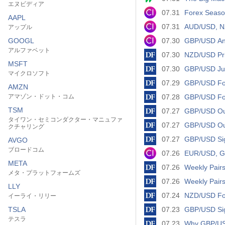
エヌビディア
07.31
Forex Seaso
AAPL
07.31
AUD/USD, NZD
アップル
GOOGL
07.30
GBP/USD Anal
アルファベット
07.30
NZD/USD Pric
MSFT
07.30
GBP/USD Jum
マイクロソフト
07.29
GBP/USD For
AMZN
アマゾン・ドット・コム
07.28
GBP/USD For
TSM
07.27
GBP/USD Out
タイワン・セミコンダクター・マニュファ
07.27
GBP/USD Out
クチャリング
07.27
GBP/USD Sig
AVGO
ブロードコム
07.26
EUR/USD, G
META
07.26
Weekly Pairs
メタ・プラットフォームズ
07.26
Weekly Pairs
LLY
07.24
NZD/USD For
イーライ・リリー
TSLA
07.23
GBP/USD Sig
テスラ
07.23
Why GBP/USD 