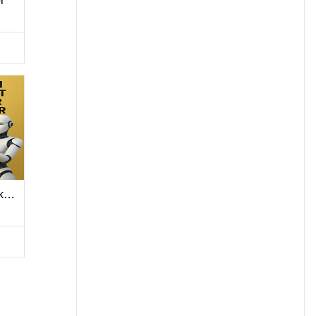
r
Premium Breakouts Scanner Indicator