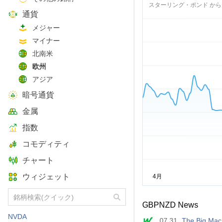
スターリング・ポンド から
通貨
メジャー
マイナー
北南米
欧州
アジア
暗号通貨
金属
指数
コモディティ
チャート
ウィジェット
GBPNZD News
NVDA
07.31
The Big Mac I