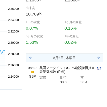
2.2835
2.2888
出来高
10.789
K
1日の変化
1ヶ月の変化
0.07%
0.16%
6ヶ月の変化
1年の変化
1.53%
0.02%
8月6日, 木曜日
08:30
英国マークイット/CIPS建設購買担当
者景気指数 (PMI)
GBP
実際
期待
前
39.0
38.4