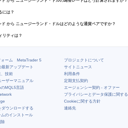
ンド から ニュージーランド・ドルの為替レートはどう計算されますか？
するには？
ンド から ニュージーランド・ドルはどのような通貨ペアですか？
ティリティは？
フォーム
MetaTrader 5
プロジェクトについて
の最新アップデート
サイトニュース
装、技術
利用条件
ユーザーマニュアル
定期支払契約
のMQL5言語
エージェンシー契約 - オファー
etwork
プライバシーとデータ保護に関する
rge
Cookieに関する方針
をダウンロードする
連絡先
ームのインストール
削除