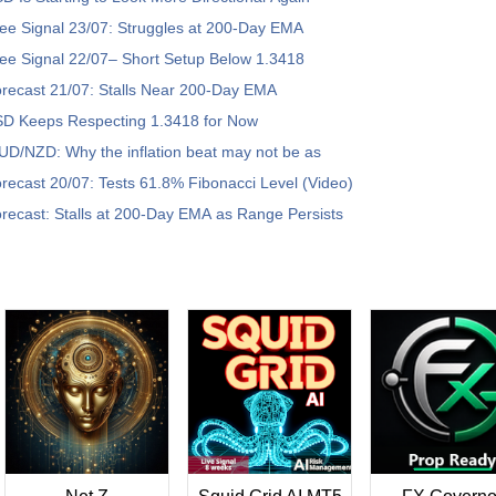
e Signal 23/07: Struggles at 200-Day EMA
e Signal 22/07– Short Setup Below 1.3418
ecast 21/07: Stalls Near 200-Day EMA
 Keeps Respecting 1.3418 for Now
D/NZD: Why the inflation beat may not be as
ecast 20/07: Tests 61.8% Fibonacci Level (Video)
ecast: Stalls at 200-Day EMA as Range Persists
リ