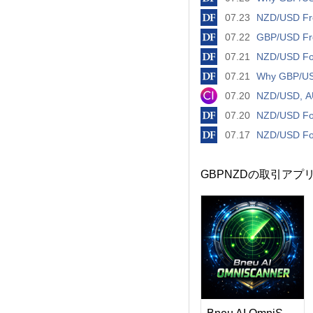
07.23
NZD/USD Fre
07.22
GBP/USD Fre
07.21
NZD/USD For
07.21
Why GBP/USD
07.20
NZD/USD, AU
07.20
NZD/USD For
07.17
NZD/USD For
GBPNZDの取引アプ