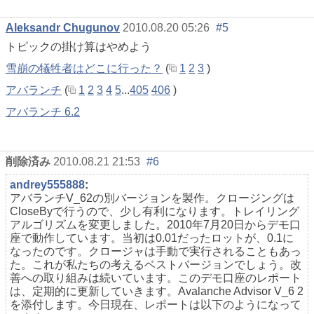
Aleksandr Chugunov
2010.08.20 05:26
#5
トピックの掛け算はやめよう
雪崩の犠牲者はどこに行った？
(
1
2
3
)
アバランチ
(
1
2
3
4
5
...
405
406
)
アバランチ 6.2
削除済み
2010.08.21 21:53
#6
andrey555888
:
アバランチV_62の別バージョンを製作。クロージングは
CloseByで行うので、少し有利になります。トレイリング
アルゴリズムを変更しました。2010年7月20日からデモ口
座で動作しています。当初は0.01だったロットが、0.1に
なったのです。クロージャは手動で実行されることもあっ
た。これが私たちの考えるベストバージョンでしょう。改
善への取り組みは続いています。このデモ口座のレポート
は、定期的に更新していきます。Avalanche Advisor V_6 2
を添付します。今日現在、レポートは以下のようになって