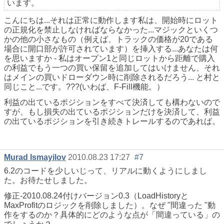
います。
こんにちは...それは正常に動作します私は、開始時にロット
の正規化を禁止しなければならなかった...マジックといくつ
かの他の小さなもの（例えば、トラックの価格が20である
場合に開口部が許可されています）を挿入する...あなたは何
を思いますか - 私はオープン1と同じロットから距離で購入
の利益でもう一つの買い保留を追加してはいけません、それ
はメインの買いドローダウン時に削除されるだろう... と村と
同じこと...です。???(いわば、F-Fill機能。）
利益の出ているポジションをすべて決済しても構わないので
すが、もし損失の出ているポジションだけを決済して、利益
の出ているポジションを引き続きトレールするのであれば。
Murad Ismayilov
2010.08.23 17:27
#7
6.2のコードを少しいじって、リアルに動くようにしまし
た。お待たせしました。
修正-2010.08.24付けバージョン0.3（LoadHistoryと
MaxProfitのロジックを削除しました）。なぜ "間違った "動
作をするのか？具体的にどのような点が「間違っている」の