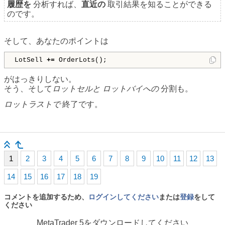
履歴を
分析すれば、
直近の
取引結果を知ることができる
のです。
そして、あなたのポイントは
LotSell 
+=
 OrderLots();
がはっきりしない。
そう、そして
ロットセルと
ロットバイへの
分割も。
ロットラストで
終了です。
1
2
3
4
5
6
7
8
9
10
11
12
13
14
15
16
17
18
19
コメントを追加するため、
ログインしてください
または
登録
をして
ください
MetaTrader 5
をダウンロードしてください