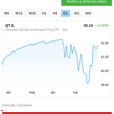
Grafico a schermo intero
M5
M15
M30
H1
H4
D1
W1
MN
QTJL
42.14
0.00%
Innovator Growth Accelerated Plus ETF - July
Intervallo Giornaliero