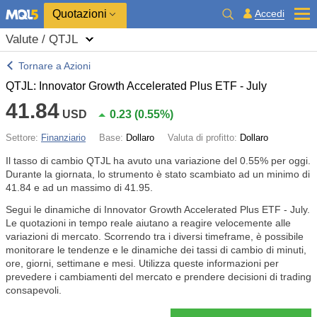
Quotazioni
Accedi
Valute / QTJL
Tornare a Azioni
QTJL: Innovator Growth Accelerated Plus ETF - July
41.84
USD
0.23
(
0.55%
)
Settore:
Finanziario
Base:
Dollaro
Valuta di profitto:
Dollaro
Il tasso di cambio QTJL ha avuto una variazione del
0.55%
per oggi.
Durante la giornata, lo strumento è stato scambiato ad un minimo di
41.84 e ad un massimo di 41.95.
Segui le dinamiche di Innovator Growth Accelerated Plus ETF - July.
Le quotazioni in tempo reale aiutano a reagire velocemente alle
variazioni di mercato. Scorrendo tra i diversi timeframe, è possibile
monitorare le tendenze e le dinamiche dei tassi di cambio di minuti,
ore, giorni, settimane e mesi. Utilizza queste informazioni per
prevedere i cambiamenti del mercato e prendere decisioni di trading
consapevoli.