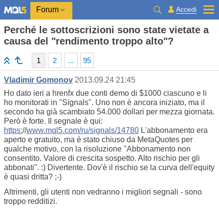
Accedi
Forum
Perché le sottoscrizioni sono state vietate a
causa del "rendimento troppo alto"?
1
2
...
95
Vladimir Gomonov
2013.09.24 21:45
Ho dato ieri a hrenfx due conti demo di $1000 ciascuno e li
ho monitorati in "Signals". Uno non è ancora iniziato, ma il
secondo ha già scambiato 54.000 dollari per mezza giornata.
Però è forte. Il segnale è qui:
https:
//
www.mql5.com/ru/signals/14780
L'abbonamento era
aperto e gratuito, ma è stato chiuso da MetaQuotes per
qualche motivo, con la risoluzione "Abbonamento non
consentito. Valore di crescita sospetto. Alto rischio per gli
abbonati". :) Divertente. Dov'è il rischio se la curva dell'equity
è quasi dritta? ;-)
Altrimenti, gli utenti non vedranno i migliori segnali - sono
troppo redditizi.