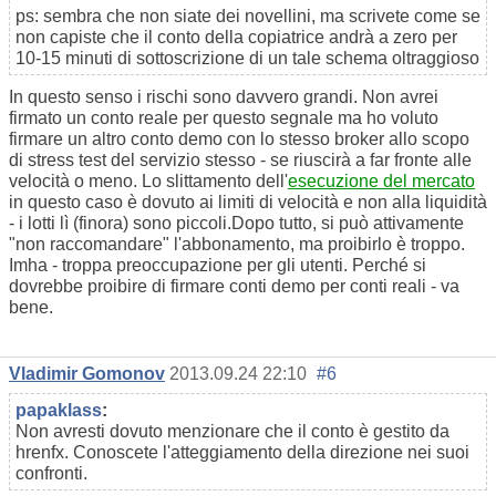
ps: sembra che non siate dei novellini, ma scrivete come se
non capiste che il conto della copiatrice andrà a zero per
10-15 minuti di sottoscrizione di un tale schema oltraggioso
In questo senso i rischi sono davvero grandi. Non avrei
firmato un conto reale per questo segnale ma ho voluto
firmare un altro conto demo con lo stesso broker allo scopo
di stress test del servizio stesso - se riuscirà a far fronte alle
velocità o meno. Lo slittamento dell'
esecuzione del mercato
in questo caso è dovuto ai limiti di velocità e non alla liquidità
- i lotti lì (finora) sono piccoli.Dopo tutto, si può attivamente
"non raccomandare" l'abbonamento, ma proibirlo è troppo.
Imha - troppa preoccupazione per gli utenti. Perché si
dovrebbe proibire di firmare conti demo per conti reali - va
bene.
Vladimir Gomonov
2013.09.24 22:10
#6
papaklass
:
Non avresti dovuto menzionare che il conto è gestito da
hrenfx. Conoscete l'atteggiamento della direzione nei suoi
confronti.