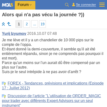
Se connecter
Forum
Alors qui n'a pas vécu la journée ?))
1
2
...
19
Yurij Izyumov
2016.10.07 07:48
Je me lève et il y a un chandelier de 10 000 pips sur le
compte de l'oppa.
Et étant donné la demi-couverture, il semble qu'il ait été
entièrement répandu, sinon je ne comprends pas pourquoi il
est mort).
Parce qu'un moins sur l'un aurait dû être compensé par un
plus sur l'autre.
Suis-je le seul intrépide à ne pas avoir d'arrêt ?
FOREX - Tendances, prévisions et implications (Episode
17 : Juillet 2012)
Discussion de l'article "L'utilisation de ORDER_MAGIC
pour trader avec différents Expert Advisors sur un seul
instrument"