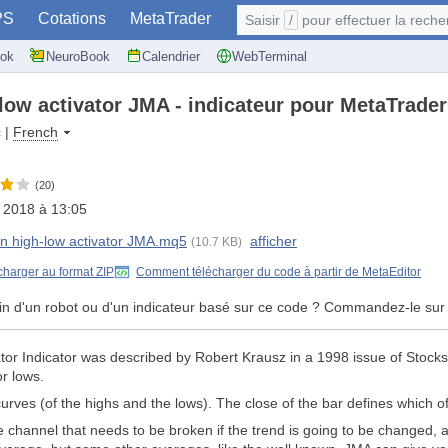
PS
Cotations
MetaTrader
Saisir
/
pour effectuer la recherche: @user, 
ok
NeuroBook
Calendrier
WebTerminal
low activator JMA - indicateur pour MetaTrader
c
|
French
(20)
 2018 à 13:05
n high-low activator JMA.mq5
afficher
(10.7 KB)
charger au format ZIP
Comment télécharger du code à partir de MetaEditor
in d'un robot ou d'un indicateur basé sur ce code ? Commandez-le sur
or Indicator was described by Robert Krausz in a 1998 issue of Stock
or lows.
urves (of the highs and the lows). The close of the bar defines which of
e channel that needs to be broken if the trend is going to be changed, a