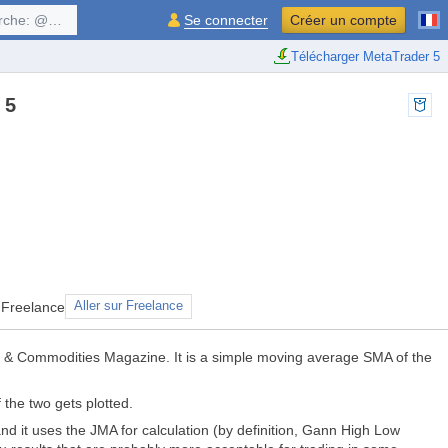
$symbol, ...
Se connecter
Créer un compte
Télécharger MetaTrader 5
 5
 Freelance
Aller sur Freelance
s & Commodities Magazine. It is a simple moving average SMA of the
 the two gets plotted.
nd it uses the JMA for calculation (by definition, Gann High Low