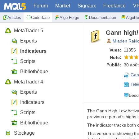
Forum
Market
Signaux
Freelance
V
Articles
CodeBase
Algo Forge
Documentation
AlgoBo
MetaTrader 5
Gann high/
Experts
Mladen Raki
Vues:
11356
Indicateurs
Note:
Scripts
Publié:
30 août
Bibliothèque
Gan
MetaTrader 4
Télé
Experts
Beso
Indicateurs
The Gann High Low Activat
Scripts
previous n period's highs 
Bibliothèque
The indicator tracks both c
Stockage
This version is showing th