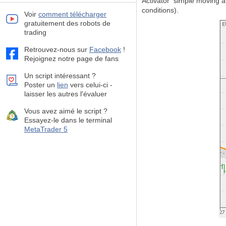
Activator simple moving a
conditions).
Voir
comment télécharger
gratuitement des robots de
trading
Retrouvez-nous sur
Facebook
!
Rejoignez notre page de fans
Un script intéressant ?
Poster un
lien
vers celui-ci -
laisser les autres l'évaluer
Vous avez aimé le script ?
Essayez-le dans le terminal
MetaTrader 5