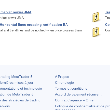
 market power JMA
Tr
arket power JMA
Tra
Horizontal lines crossing notification EA
Co
al and trendlines and be notified when price crosses them
Cor
trading
MetaTrader 5
A Propos
ernières mises à jour
Chronologie
lémentations et technologie
Termes et conditions
ation de
MetaTrader 5
Accord de paiement récurrent
des stratégies de trading
Contrat d'agence – Offre
etwork
Politique de confidentialité et de pr