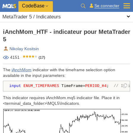
CodeBase
Se connecter
MetaTrader 5 / Indicateurs
iAnchMom_HTF - indicateur pour MetaTrader
5
Nikolay Kositsin
4151
(17)
The
iAnchMom
indicator with the timeframe selection option
available in the input parameters:
input
ENUM_TIMEFRAMES
 TimeFrame=
PERIOD_H4
;  
// Indic
This indicator requires iAnchMom.mq5 indicator file. Place it in
<terminal_data_folder>\MQL5\Indicators.