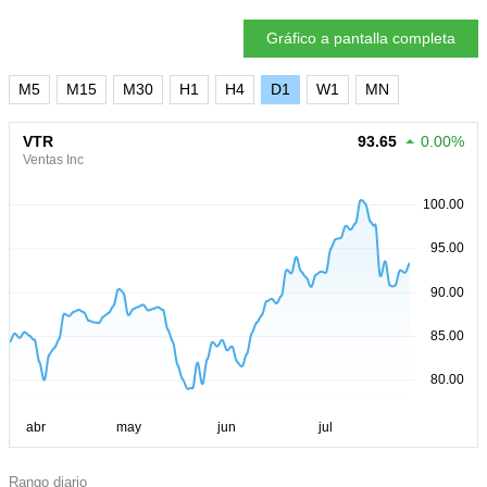
Gráfico a pantalla completa
M5
M15
M30
H1
H4
D1
W1
MN
VTR
93.65
0.00%
Ventas Inc
Rango diario