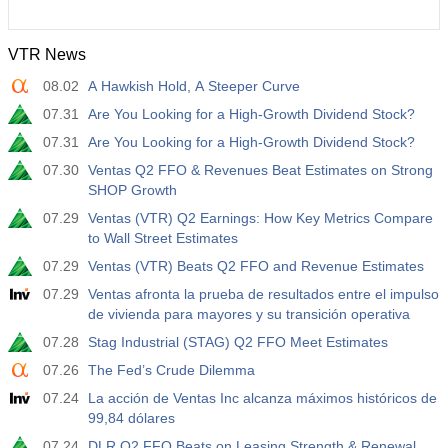
VTR News
08.02
A Hawkish Hold, A Steeper Curve
07.31
Are You Looking for a High-Growth Dividend Stock?
07.31
Are You Looking for a High-Growth Dividend Stock?
07.30
Ventas Q2 FFO & Revenues Beat Estimates on Strong
SHOP Growth
07.29
Ventas (VTR) Q2 Earnings: How Key Metrics Compare
to Wall Street Estimates
07.29
Ventas (VTR) Beats Q2 FFO and Revenue Estimates
07.29
Ventas afronta la prueba de resultados entre el impulso
de vivienda para mayores y su transición operativa
07.28
Stag Industrial (STAG) Q2 FFO Meet Estimates
07.26
The Fed’s Crude Dilemma
07.24
La acción de Ventas Inc alcanza máximos históricos de
99,84 dólares
07.24
DLR Q2 FFO Beats on Leasing Strength & Renewal