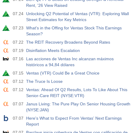
Rent, '26 View Raised
07.24
Unlocking Q2 Potential of Ventas (VTR): Exploring Wall
Street Estimates for Key Metrics
07.23
What's in the Offing for Ventas Stock This Earnings
Season?
07.22
The REIT Recovery Broadens Beyond Rates
07.19
Disinflation Meets Escalation
07.16
Las acciones de Ventas Inc alcanzan máximos
históricos a 94,84 dólares
07.15
Ventas (VTR) Could Be a Great Choice
07.12
The Truce Is Loose
07.12
Ventas: Ahead Of Q2 Results, Lots To Like About This
Senior-Care REIT (NYSE:VTR)
07.07
Janus Living: The Pure Play On Senior Housing Growth
(NYSE:JAN)
07.07
Here's What to Expect From Ventas’ Next Earnings
Report
07.07
Barclays inicia cobertura de Ventas con calificación de