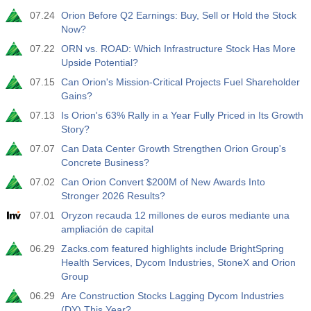
07.24
Orion Before Q2 Earnings: Buy, Sell or Hold the Stock
Now?
07.22
ORN vs. ROAD: Which Infrastructure Stock Has More
Upside Potential?
07.15
Can Orion's Mission-Critical Projects Fuel Shareholder
Gains?
07.13
Is Orion's 63% Rally in a Year Fully Priced in Its Growth
Story?
07.07
Can Data Center Growth Strengthen Orion Group's
Concrete Business?
07.02
Can Orion Convert $200M of New Awards Into
Stronger 2026 Results?
07.01
Oryzon recauda 12 millones de euros mediante una
ampliación de capital
06.29
Zacks.com featured highlights include BrightSpring
Health Services, Dycom Industries, StoneX and Orion
Group
06.29
Are Construction Stocks Lagging Dycom Industries
(DY) This Year?