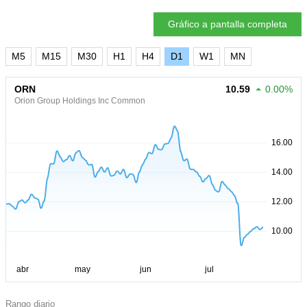
Gráfico a pantalla completa
M5
M15
M30
H1
H4
D1
W1
MN
ORN
10.59
0.00%
Orion Group Holdings Inc Common
Rango diario