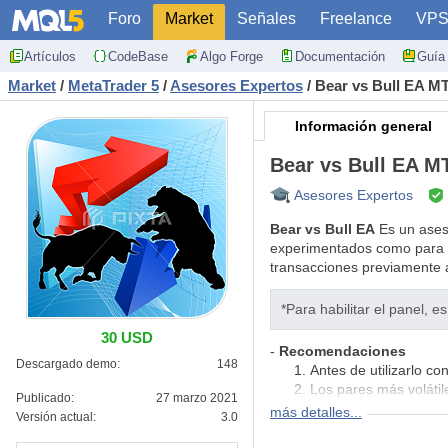
Foro
Market
Señales
Freelance
VP
Artículos
CodeBase
Algo Forge
Documentación
Guía 
Market
/
MetaTrader 5
/
Asesores Expertos
/
Bear vs Bull EA M
Información general
Bear vs Bull EA M
Asesores Expertos
Bear vs Bull EA
Es un aseso
experimentados como para pr
transacciones previamente a
*Para habilitar el panel,
30 USD
-
Recomendaciones
Descargado demo:
148
Antes de utilizarlo c
Los pares más volá
Publicado:
27 marzo 2021
Depósito mínimo - $ 1
más detalles...
Versión actual:
3.0
-
Parámetros
: