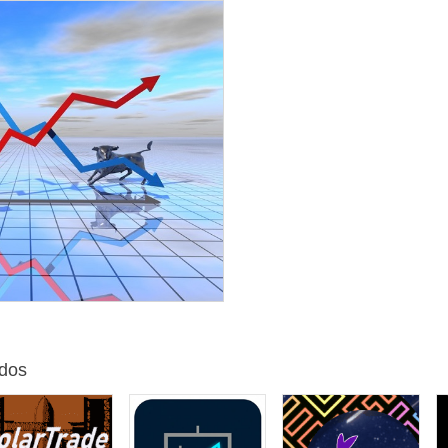
ame No. 1 para los cálculos;
o de barras;
cción de precios para las liquidaciones;
LEVEL_1 - niveles máximo y mínimo;
temporal nº 2 para los cálculos;
e barras;
LEVEL_2 - niveles máximo y mínimo;
IMEFRAME_3 - trabajan con precios de apertura de barra y timefra
tiempo mínimo de mantenimiento de la posición, en milisegundos;
ue, entonces el stop loss se fija en% del saldo;
pérdidas;
erdadero, entonces el take profit se establece en% del balance;
e beneficios;
za el punto de equilibrio de las posiciones abiertas;
eneficio en pips, después del cual el stop loss se establece en b
úmero de puntos de beneficio al cerrar las órdenes en el nivel de eq
a un trailing stop virtual. Si USE_BREAKEVEN = true, entonces el trail
keven + BREAKEVEN_PROFIT pips;
so del trailing stop en pips que queda para el movimiento del precio 
maño del trailing stop en pips, por el cual el beneficio fijo cambiará,
dos
 intervalo mínimo entre la apertura de nuevas órdenes en segundo
educción en pips de la orden anterior para activar la red de órdene
aso de seguimiento de una orden de rejilla;
amaño de la orden de arrastre en pips;