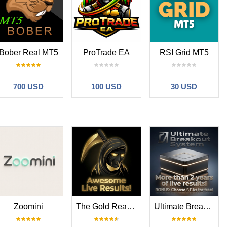
Bober Real MT5
ProTrade EA
RSI Grid MT5
semana;
700 USD
100 USD
30 USD
el indicador COMMISSION_CONTROL = true;
Zoomini
The Gold Reaper MT5
Ultimate Breakout System