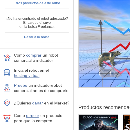
TIMEFRAME_1 - timefr
Otros productos de este autor
PERIOD_1 - el númer
APPLIED_PRICE - sele
MAX_LEVEL_1 , MIN_
¿No ha encontrado el robot adecuado?
Encargue el suyo
TIMEFRAME_2 - marco 
en la bolsa Freelance.
PERIOD_2 - número d
MAX_LEVEL_2 , MIN_
Pasar a la bolsa
OPEN_PRICES_ONLY, T
MIN_HOLDING_MSEC - 
SL_PERCENT - si es tr
Cómo
comprar
un robot
STOPLOSS - stop de 
comercial o indicador
TP_PERCENT - si es v
TAKEPROFIT - toma d
Inicia el robot en el
USE_BREAKEVEN - utili
hosting virtual
BREAKEVEN_START - b
BREAKEVEN_PROFIT - n
Pruebe
un indicador/robot
USE_TRAILING - utiliz
comercial antes de comprarlo
establezca en brea
TRAILING_STEP - el pa
¿Quieres
ganar
en el Market?
TRAILING_STOP - el ta
Productos recomenda
MIN_INTERVAL_MSEC -
Cómo
ofrecer
un producto
ORDER_OPEN_START - r
para que lo compren
ORDER_OPEN_STOP - p
ORDER_OPEN_STEP - t