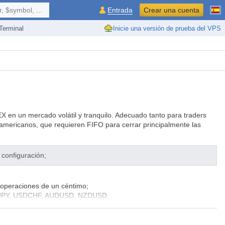
 $symbol, ...
Entrada
Crear una cuenta
erminal
Inicie una versión de prueba del VPS
 en un mercado volátil y tranquilo. Adecuado tanto para traders
americanos, que requieren FIFO para cerrar principalmente las
configuración;
e operaciones de un céntimo;
SDJPY, USDCHF, AUDUSD, NZDUSD.