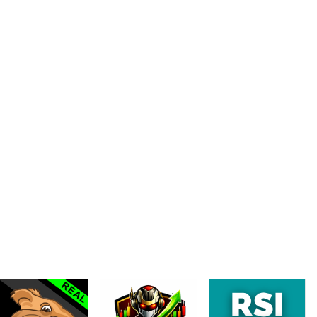
mes de barra;
reakeven + BREAKEVEN_PROFIT pips;
uilibrio;
ing stop comenzará a funcionar sólo cuando el stop loss se
después de modificar el stop loss, se establece en puntos;
 se establece en puntos;
s;
s ;;