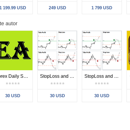
1 199.99 USD
249 USD
1 799 USD
te autor
Forex Daily Scalping EA MT5
StopLoss and TakeProfit Utility MT4
StopLoss and TakeProfit Utility MT5
30 USD
30 USD
30 USD
No hay comentarios