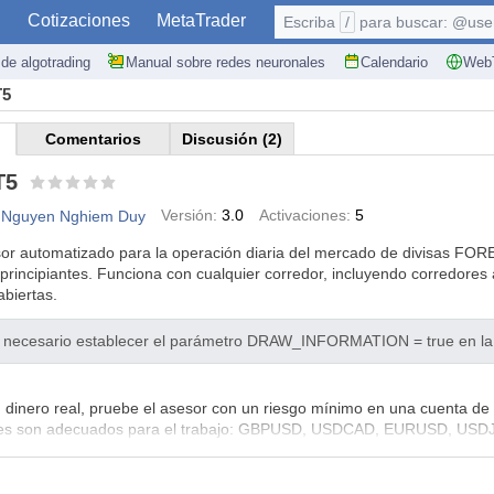
S
Cotizaciones
MetaTrader
Escriba
/
para buscar: @user,
de algotrading
Manual sobre redes neuronales
Calendario
WebT
T5
Comentarios
Discusión (2)
T5
Versión:
3.0
Activaciones:
5
Nguyen Nghiem Duy
r automatizado para la operación diaria del mercado de divisas FOREX
incipiantes. Funciona con cualquier corredor, incluyendo corredores 
biertas.
 es necesario establecer el parámetro DRAW_INFORMATION = true en la 
on dinero real, pruebe el asesor con un riesgo mínimo en una cuenta d
tiles son adecuados para el trabajo: GBPUSD, USDCAD, EURUSD, U
000 por 0,01 lotes;