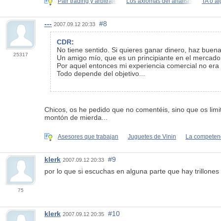
Pair trading y arbitraje
Los axiomas del análisis
TA o a
---
#8
2007.09.12 20:33
CDR
:
No tiene sentido. Si quieres ganar dinero, haz buena
25317
Un amigo mío, que es un principiante en el mercado,
Por aquel entonces mi experiencia comercial no era 
Todo depende del objetivo...
Chicos, os he pedido que no comentéis, sino que os limi
montón de mierda...
Asesores que trabajan
Juguetes de Vinin
La competenc
klerk
#9
2007.09.12 20:33
por lo que si escuchas en alguna parte que hay trillones 
75
klerk
#10
2007.09.12 20:35