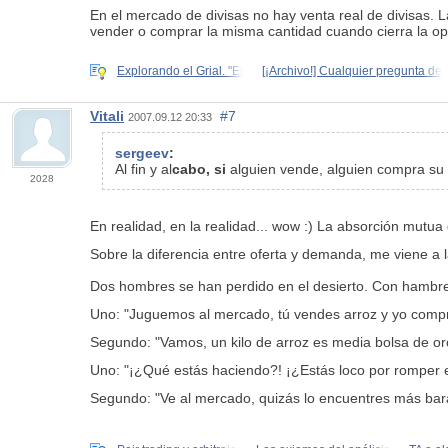
En el mercado de divisas no hay venta real de divisas. 
vender o comprar la misma cantidad cuando cierra la oper
Explorando el Grial. "El
[¡Archivo!] Cualquier pregunta de
Vitali
#7
2007.09.12 20:33
sergeev
:
Al fin y al
cabo, si
alguien vende, alguien compra su 
2028
En realidad, en la realidad... wow :) La absorción mutua
Sobre la diferencia entre oferta y demanda, me viene a la
Dos hombres se han perdido en el desierto. Con hambre.
Uno: "Juguemos al mercado, tú vendes arroz y yo comp
Segundo: "Vamos, un kilo de arroz es media bolsa de or
Uno: "¡¿Qué estás haciendo?! ¡¿Estás loco por romper e
Segundo: "Ve al mercado, quizás lo encuentres más bara