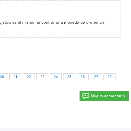
 objetivo es el mismo: encontrar una moneda de oro en un
20
21
22
23
24
25
26
27
28
Nuevo comentario