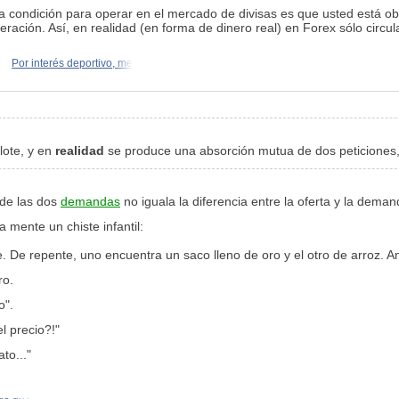
La condición para operar en el mercado de divisas es que usted está ob
ación. Así, en realidad (en forma de dinero real) en Forex sólo circula
Por interés deportivo, me
lote, y en
realidad
se produce una absorción mutua de dos peticiones, y
 de las dos
demandas
no iguala la diferencia entre la oferta y la dem
 mente un chiste infantil:
 De repente, uno encuentra un saco lleno de oro y el otro de arroz. 
ro.
o".
l precio?!"
to..."