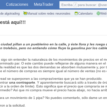
S
Cotizaciones
MetaTrader
Escriba
/
para buscar: @user,
de algotrading
Manual sobre redes neuronales
Calendario
WebT
está aquí!!!
ciudad pillan a un pueblerino en la calle, y éste llora y les rue
 trolebús, pero no entiendo cómo fluye la gasolina por los cables
 sigo sin entender la naturaleza de los movimientos de precios en el me
erminado par. O este cambio puede reflejarse de alguna manera en el d
 la realidad es que las dos demandas se absorben mutuamente y, por ta
e el número de compras es siempre igual al número de ventas (no es 
spread se superponen a las compras/ventas que ya se han producido.
ontrar
una contraparte
. Y aparentemente buscará sólo a través de ór
cir a la orden de límite). Esto significa que el precio que compraría se
ntermedio? Así que mi compra mueve el precio hacia abajo, no hacia arri
ara un movimiento de 1 pipa? No puedes comentarlo, sólo dame un enl
n a la solicitud.