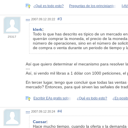
¿Qué es todo esto?
Preguntas de los principiantes
[¡A
---
#3
2007.09.12 20:22
klerk
:
Todo lo que has descrito es típico de un mercado en
25317
querrán comprar la moneda, el precio de la moneda 
número de operaciones, sino en el número de solicit
de compra o venta durante un periodo de tiempo y la 
Así que quiero determinar el mecanismo para resolver l
---
Así, si vendo mil libras a 1 dólar con 1000 peticiones, 
En tercer lugar, tengo que concluir que todas las ventas
mercado? Entonces, para qué sirven las señales de tradi
Escribir EAs gratis sobre
¿Qué es todo esto?
¿Es posibl
---
#4
2007.09.12 20:24
Caesar
:
Hace mucho tiempo, cuando la oferta y la demanda con