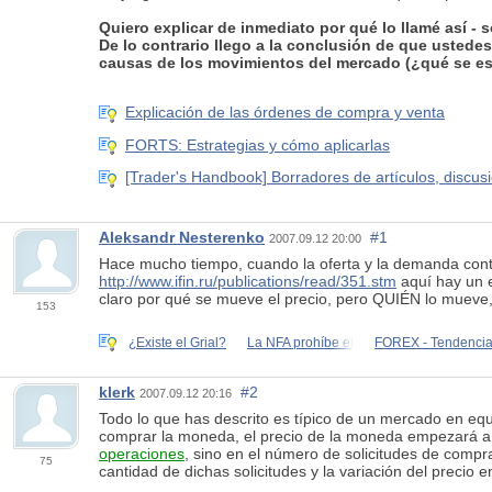
Quiero explicar de inmediato por qué lo llamé así - 
De lo contrario llego a la conclusión de que usted
causas de los movimientos del mercado (¿qué se es
Explicación de las órdenes de compra y venta
FORTS: Estrategias y cómo aplicarlas
[Trader's Handbook] Borradores de artículos, discusio
Aleksandr Nesterenko
#1
2007.09.12 20:00
Hace mucho tiempo, cuando la oferta y la demanda control
http://www.ifin.ru/publications/read/351.stm
aquí hay un e
claro por qué se mueve el precio, pero QUIÉN lo mueve, 
153
¿Existe el Grial?
La NFA prohíbe el
FOREX - Tendencias
klerk
#2
2007.09.12 20:16
Todo lo que has descrito es típico de un mercado en equ
comprar la moneda, el precio de la moneda empezará a 
operaciones
, sino en el número de solicitudes de compra
75
cantidad de dichas solicitudes y la variación del precio 