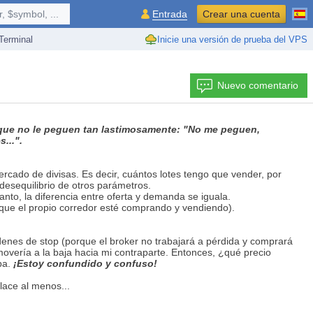
 $symbol, ...
Entrada
Crear una cuenta
erminal
Inicie una versión de prueba del VPS
Nuevo comentario
ga que no le peguen tan lastimosamente: "No me peguen,
...".
rcado de divisas. Es decir, cuántos lotes tengo que vender, por
esequilibrio de otros parámetros.
nto, la diferencia entre oferta y demanda se iguala.
que el propio corredor esté comprando y vendiendo).
denes de stop (porque el broker no trabajará a pérdida y comprará
 movería a la baja hacia mi contraparte. Entonces, ¿qué precio
ba.
¡Estoy confundido y confuso!
ace al menos...