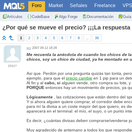
Foro
Market
Señales
Freelance
VP
Artículos
CodeBase
Algo Forge
Documentación
Guía 
¿Por qué se mueve el precio? ¡¡¡La respuesta 
1
2
3
4
5
6
7
8
...
36
---
2007.09.12 18:28
Me recuerda la anécdota de cuando los chicos de la 
chicos, soy un chico de ciudad, ya he montado en un
25317
Así que. Perdón por una pregunta quizás tan tonta, pero
ejemplo, para que el
precio cambie
en 1 pip para un det
Al fin y al
cabo, si
alguien vende, otro compra su lote, y
PORQUE
entonces hay un movimiento de precios, ya qu
Lógicamente
, las cotizaciones que están dentro del 
Y si ahora alguien quiere comprar, el corredor debe enc
para mí la divisa a un coste mayor del que quiero, es de
aparecerá en el terminal: el mío, el suyo, o un punto i
Es decir, ¿cuántas divisas deben comprarse/venderse p
Muy agradecido de antemano a todos los que respondiero