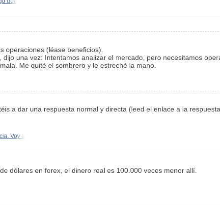
lgo que
s operaciones (léase beneficios).
 dijo una vez: Intentamos analizar el mercado, pero necesitamos operar
mala. Me quité el sombrero y le estreché la mano.
téis a dar una respuesta normal y directa (leed el enlace a la respues
ia. Voy a
de dólares en forex, el dinero real es 100.000 veces menor allí.