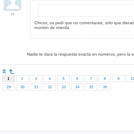
75
Chicos, os pedí que no comentarais, sólo que dierai
montón de mierda.
Nadie te dará la respuesta exacta en números, pero la e
1
2
3
4
5
6
7
8
9
1
29
30
31
32
33
34
35
36