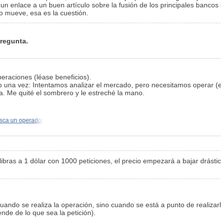
un enlace a un buen artículo sobre la fusión de los principales bancos
o mueve, esa es la cuestión.
pregunta.
eraciones (léase beneficios).
o una vez: Intentamos analizar el mercado, pero necesitamos operar (es
a. Me quité el sombrero y le estreché la mano.
ca un operador
libras a 1 dólar con 1000 peticiones, el precio empezará a bajar drást
ando se realiza la operación, sino cuando se está a punto de realizarla
nde de lo que sea la petición).