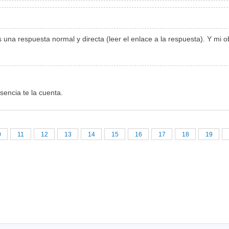
s una respuesta normal y directa (leer el enlace a la respuesta). Y mi
sencia te la cuenta.
0
11
12
13
14
15
16
17
18
19