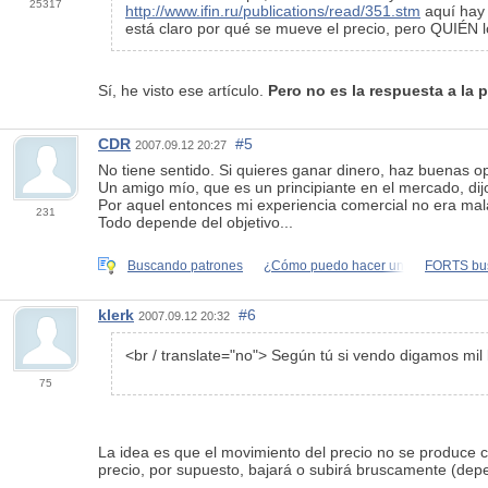
25317
http://www.ifin.ru/publications/read/351.stm
aquí hay 
está claro por qué se mueve el precio, pero QUIÉN l
Sí, he visto ese artículo.
Pero no es la respuesta a la 
CDR
#5
2007.09.12 20:27
No tiene sentido. Si quieres ganar dinero, haz buenas op
Un amigo mío, que es un principiante en el mercado, dij
Por aquel entonces mi experiencia comercial no era mal
231
Todo depende del objetivo...
Buscando patrones
¿Cómo puedo hacer un
FORTS bus
klerk
#6
2007.09.12 20:32
<br / translate="no"> Según tú si vendo digamos mil 
75
La idea es que el movimiento del precio no se produce cu
precio, por supuesto, bajará o subirá bruscamente (depe