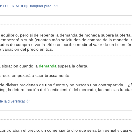
VISO CERRADO!] Cualquier pregunta
 equilibrio, pero si de repente la demanda de moneda supera la oferta.
empezará a subir (cuantas más solicitudes de compra de la moneda, ma
udes de compra o venta. Sólo es posible medir el valor de un tic en té
variación del precio en tics.
a situación cuando la
demanda
supera la oferta.
el precio empezará a caer bruscamente.
 de divisas provienen de una fuente y no buscan una contrapartida... ¿
ng, la determinación del "sentimiento" del mercado, las noticias funda
e la diversificación
trolaban el precio, un comerciante dijo que sería tan genial y casi val