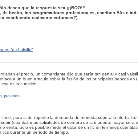
sólo deseo que la respuesta sea ¡¡¡BOO!!!
es, de hecho, los programadores profesionales, escriben EAs e 
tá escribiendo realmente entonces?)
nes "de bolsillo"
aban el precio, un comerciante dijo que sería tan genial y casi valstil
nlace a un buen artículo sobre la fusión de los principales bancos en 
esa es la cuestión.
, previsiones
ilibrio, pero si de repente la demanda de moneda supera la oferta. Es 
subir (cuantas más solicitudes de compra de la moneda, mayor será el
 o venta. Sólo es posible medir el valor de un tic en términos cuantit
en tics durante un periodo de tiempo.