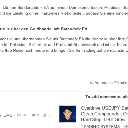
n, können Sie Barcodefx EA auf einem Demokonto testen. Mit dieser Te
d die Leistung ohne finanzielles Risiko testen, sodass Sie eine fundi
rolle über den Goldhandel mit Barcodefx EA
otenzial und übernehmen Sie mit Barcodefx EA die Kontrolle über Ihre 
 für Präzision, Sicherheit und Profitabilität entwickelt und ist Ihr Tor 
ie Ihre Reise noch heute und bringen Sie Ihr Trading auf die nächste 
#
#Automatic #Tradi
To add comments, pl
Overdrive USDJPY Se
Clean Compounder: On
STEMS
160
0
2
Hard Stop, Let It Grow
TRADING SYSTEMS