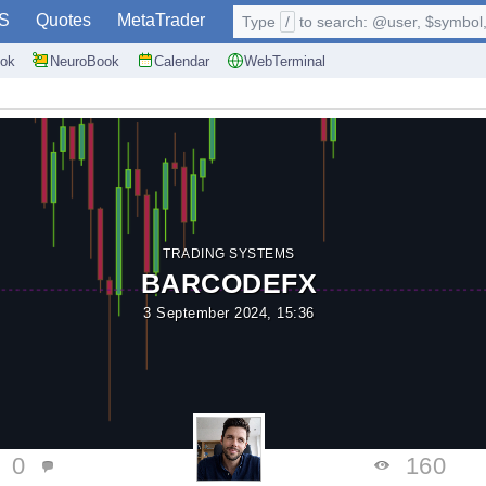
S
Quotes
MetaTrader
Type
/
to search: @user, $symbol, 
ok
NeuroBook
Calendar
WebTerminal
TRADING SYSTEMS
BARCODEFX
3 September 2024, 15:36
0
160