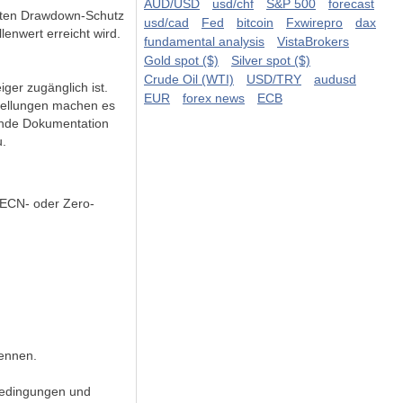
AUD/USD
usd/chf
S&P 500
forecast
terten Drawdown-Schutz
usd/cad
Fed
bitcoin
Fxwirepro
dax
enwert erreicht wird.
fundamental analysis
VistaBrokers
Gold spot ($)
Silver spot ($)
Crude Oil (WTI)
USD/TRY
audusd
iger zugänglich ist.
EUR
forex news
ECB
stellungen machen es
sende Dokumentation
u.
n ECN- oder Zero-
kennen.
tbedingungen und