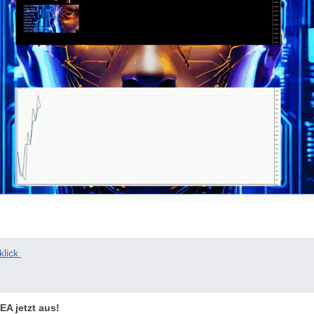
klick
EA jetzt aus!