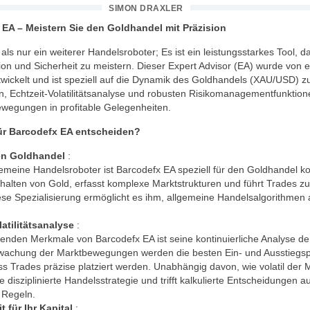
SIMON DRAXLER
 EA – Meistern Sie den Goldhandel mit Präzision
ls nur ein weiterer Handelsroboter; Es ist ein leistungsstarkes Tool, da
ion und Sicherheit zu meistern. Dieser Expert Advisor (EA) wurde von 
twickelt und ist speziell auf die Dynamik des Goldhandels (XAU/USD) z
men, Echtzeit-Volatilitätsanalyse und robusten Risikomanagementfunktio
wegungen in profitable Gelegenheiten.
für Barcodefx EA entscheiden?
den Goldhandel
:
gemeine Handelsroboter ist Barcodefx EA speziell für den Goldhandel kon
rhalten von Gold, erfasst komplexe Marktstrukturen und führt Trades z
ese Spezialisierung ermöglicht es ihm, allgemeine Handelsalgorithmen
latilitätsanalyse
:
nden Merkmale von Barcodefx EA ist seine kontinuierliche Analyse der 
achung der Marktbewegungen werden die besten Ein- und Ausstiegspun
ass Trades präzise platziert werden. Unabhängig davon, wie volatil der Ma
 disziplinierte Handelsstrategie und trifft kalkulierte Entscheidungen 
r Regeln.
t für Ihr Kapital
: