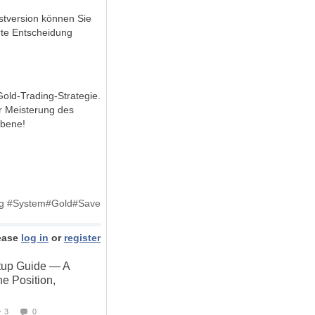
stversion können Sie
erte Entscheidung
Gold-Trading-Strategie.
zur Meisterung des
Ebene!
ng #System#Gold#Save
ease
log in
or
register
tup Guide — A
e Position,
3
0