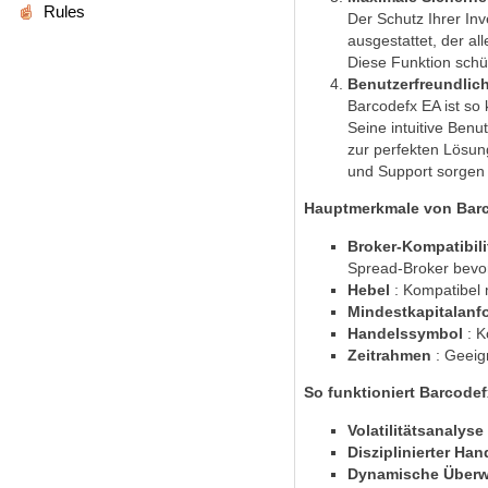
Rules
Der Schutz Ihrer Inv
ausgestattet, der al
Diese Funktion schü
Benutzerfreundlich
Barcodefx EA ist so 
Seine intuitive Benu
zur perfekten Lösun
und Support sorgen 
Hauptmerkmale von Bar
Broker-Kompatibili
Spread-Broker bevo
Hebel
: Kompatibel 
Mindestkapitalan
Handelssymbol
: 
Zeitrahmen
: Geeig
So funktioniert Barcode
Volatilitätsanalyse
Disziplinierter Ha
Dynamische Über