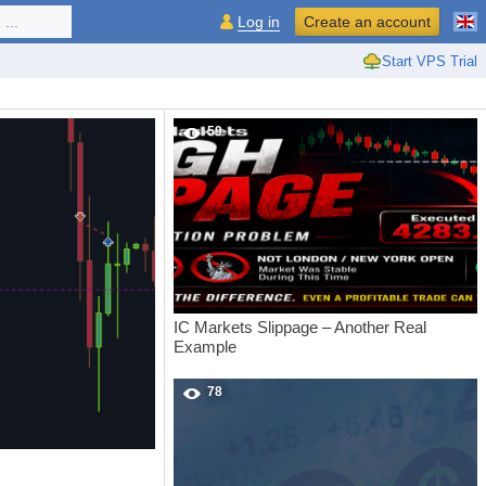
...
Log in
Create an account
Start VPS Trial
59
IC Markets Slippage – Another Real
Example
78