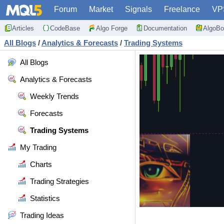
Forum
Market
Signals
Freelance
VP
Articles
CodeBase
Algo Forge
Documentation
AlgoBo
All Blogs
/
Analytics & Forecasts
/
Trading Systems
All Blogs
Analytics & Forecasts
Weekly Trends
Forecasts
Trading Systems
My Trading
Charts
Trading Strategies
Statistics
Trading Ideas