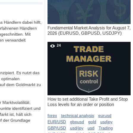
s Händlern dabei hilft,
Fundamental Market Analysis for August 7,
erfahrenen Händlern
2026 (EURUSD, GBPUSD, USDJPY)
ugeschnitten. Mit
nen verwandelt
24
zipiert. Es nutzt das
u optimalen
 auf dem Goldmarkt zu
How to set additional Take Profit and Stop
Marktvolatilität.
Loss levels for an order or position
kte identifiziert und
rkt ist, hält sich
forex
technical analysis
eurusd
auf der Grundlage
EUR/USD
gbpusd
gold
usdjpy
GBP/USD
usd/jpy
usd
Trading