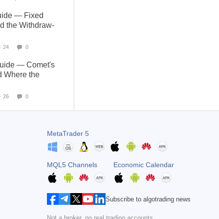
uide — Fixed
nd the Withdraw-
24
0
Guide — Comet's
d Where the
26
0
MetaTrader 5
MQL5 Channels
Economic Calendar
Subscribe to algotrading news
Not a broker, no real trading accounts