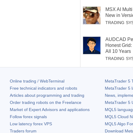
MSX AI Mult
New in Versi
TRADING SY
AUDCAD Pea
Honest Grid:
All 10 Years
TRADING SY
Online trading / WebTerminal
MetaTrader 5
T
Free technical indicators and robots
MetaTrader 5
l
Articles about programming and trading
News, impleme
Order trading robots on the Freelance
MetaTrader 5
U
Market of Expert Advisors and applications
MQL5 language 
Follow forex signals
MQL5 Cloud N
Low latency forex VPS
MQL5 Algo Fo
Traders forum
Download
Met