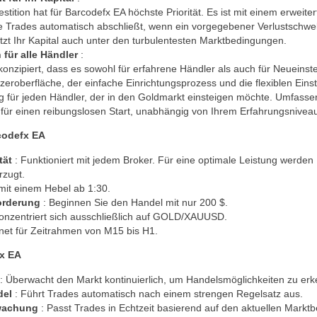
estition hat für Barcodefx EA höchste Priorität. Es ist mit einem erwei
le Trades automatisch abschließt, wenn ein vorgegebener Verlustschwell
tzt Ihr Kapital auch unter den turbulentesten Marktbedingungen.
 für alle Händler
:
konzipiert, dass es sowohl für erfahrene Händler als auch für Neueinste
tzeroberfläche, der einfache Einrichtungsprozess und die flexiblen Ein
g für jeden Händler, der in den Goldmarkt einsteigen möchte. Umfas
für einen reibungslosen Start, unabhängig von Ihrem Erfahrungsnivea
codefx EA
tät
: Funktioniert mit jedem Broker. Für eine optimale Leistung werde
rzugt.
mit einem Hebel ab 1:30.
forderung
: Beginnen Sie den Handel mit nur 200 $.
Konzentriert sich ausschließlich auf GOLD/XAUUSD.
net für Zeitrahmen von M15 bis H1.
fx EA
: Überwacht den Markt kontinuierlich, um Handelsmöglichkeiten zu er
ndel
: Führt Trades automatisch nach einem strengen Regelsatz aus.
wachung
: Passt Trades in Echtzeit basierend auf den aktuellen Mark