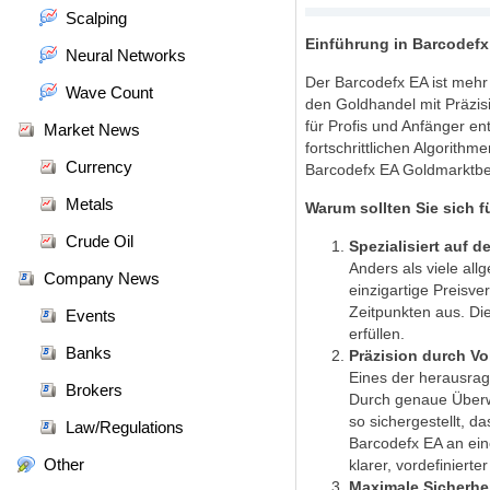
Scalping
Einführung in Barcodefx
Neural Networks
Der Barcodefx EA ist mehr a
Wave Count
den Goldhandel mit Präzis
für Profis und Anfänger en
Market News
fortschrittlichen Algorith
Currency
Barcodefx EA Goldmarktbe
Metals
Warum sollten Sie sich 
Crude Oil
Spezialisiert auf 
Anders als viele all
Company News
einzigartige Preisve
Zeitpunkten aus. Di
Events
erfüllen.
Banks
Präzision durch Vo
Eines der herausrage
Brokers
Durch genaue Überw
so sichergestellt, d
Law/Regulations
Barcodefx EA an eine
Other
klarer, vordefinierte
Maximale Sicherhei