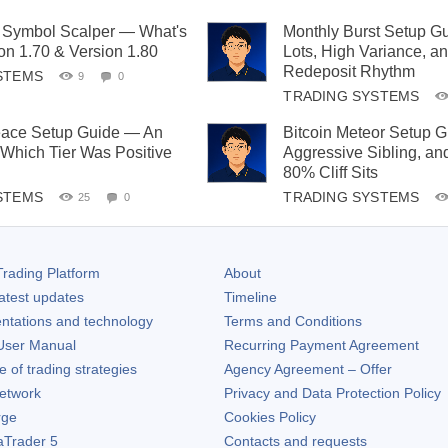
i Symbol Scalper — What's
Monthly Burst Setup G
on 1.70 & Version 1.80
Lots, High Variance, a
Redeposit Rhythm
STEMS
9
0
TRADING SYSTEMS
ce Setup Guide — An
Bitcoin Meteor Setup 
 Which Tier Was Positive
Aggressive Sibling, an
80% Cliff Sits
STEMS
TRADING SYSTEMS
25
0
rading Platform
About
atest updates
Timeline
ntations and technology
Terms and Conditions
ser Manual
Recurring Payment Agreement
of trading strategies
Agency Agreement – Offer
etwork
Privacy and Data Protection Policy
rge
Cookies Policy
aTrader 5
Contacts and requests