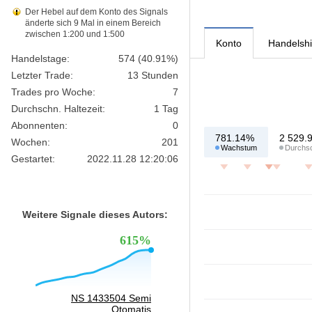
Der Hebel auf dem Konto des Signals
änderte sich 9 Mal in einem Bereich
zwischen 1:200 und 1:500
Konto
Handelshi
Handelstage:
574 (40.91%)
Letzter Trade:
13 Stunden
Trades pro Woche:
7
Durchschn. Haltezeit:
1 Tag
Abonnenten:
0
781.14%
2 529.
Wochen:
201
Wachstum
Durchsch
Gestartet:
2022.11.28 12:20:06
Weitere Signale dieses Autors:
615%
NS 1433504 Semi
Otomatis