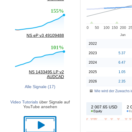
155%
0
50
100
150
200
2
NS eP v3 49109488
Jan
2022
101%
2023
5.37
2024
6.47
NS 1433495 LP v2
2025
1.05
AUDCAD
2026
2.35
Alle Signale (17)
Wie wird der Zuwachs i
Video Tutorials
über Signale auf
YouTube ansehen
2 007.65
USD
2 
Equity
K