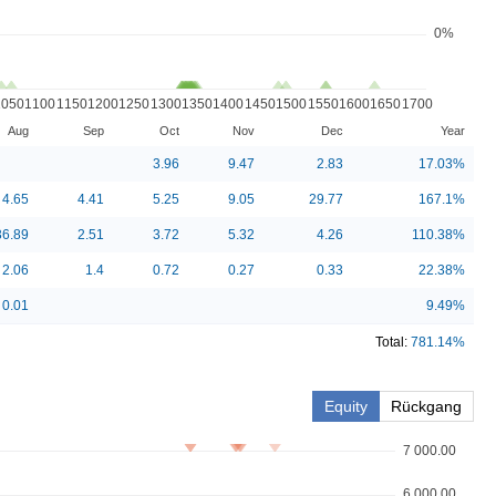
0%
1050
1100
1150
1200
1250
1300
1350
1400
1450
1500
1550
1600
1650
1700
Aug
Sep
Oct
Nov
Dec
Year
3.96
9.47
2.83
17.03
%
4.65
4.41
5.25
9.05
29.77
167.1
%
36.89
2.51
3.72
5.32
4.26
110.38
%
2.06
1.4
0.72
0.27
0.33
22.38
%
0.01
9.49
%
Total:
781.14
%
Equity
Rückgang
7 000.00
6 000.00