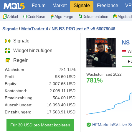
Forum
Market
Signale
Freelance
VP
Artikel
CodeBase
Algo Forge
Dokumentation
Algotra
Signale
/
MetaTrader 4
/
NS B3 PROject eP v5 66079046
Signale
NS 
Widget hinzufügen
Wi
Regeln
Fü
Wachstum:
781.14%
Wachstum seit 2022
Profit:
93.60 USD
781%
Equity:
2 007.65 USD
Kontostand:
2 008.11 USD
Ersteinzahlung:
504.00 USD
Auszahlungen:
16 093.40 USD
Einzahlungen:
17 503.91 USD
HFMarketsSV-Live Se
Für 30 USD pro Monat kopieren