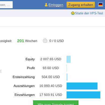
ol, ...
Einloggen
Zugang erhalten
Starte den VPS-Test
201
ssigkeit
Wochen
0
/
0 USD
Equity
2 007.65 USD
Profit
93.60 USD
:
Ersteinzahlung
504.00 USD
Auszahlungen
16 093.40 USD
Einzahlungen
17 503.91 USD
Wie man Signale kopiert