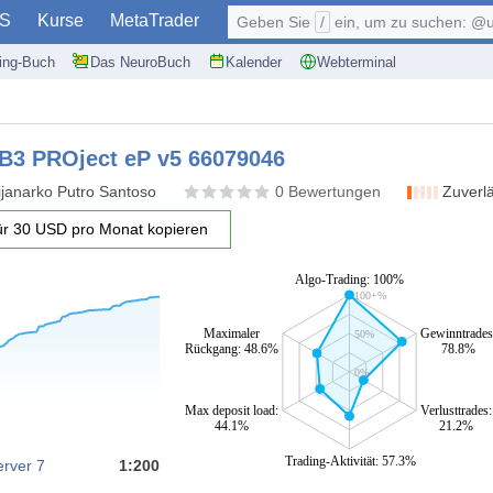
S
Kurse
MetaTrader
Geben Sie
/
ein, um zu suchen: @user, $symb
ding-Buch
Das NeuroBuch
Kalender
Webterminal
B3 PROject eP v5 66079046
janarko Putro Santoso
0 Bewertungen
Zuverlä
r 30 USD pro Monat kopieren
Algo-Trading: 100%
100+%
Maximaler
Gewinntrades
50%
Rückgang: 48.6%
78.8%
0%
Max deposit load:
Verlusttrades:
44.1%
21.2%
Trading-Aktivität: 57.3%
rver 7
1:200