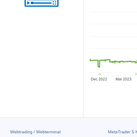
Dec 2022
Mar 2023
Webtrading / Webterminal
MetaTrader 5
H