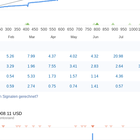
50
300
350
400
450
500
550
600
650
700
750
800
850
900
950
1000
Feb
Mar
Apr
May
Jun
Jul
5.26
7.99
4.37
4.02
4.32
20.98
3.29
1.96
7.55
3.41
2.83
2.64
0.54
5.33
1.73
1.57
1.14
4.36
0.59
2.74
0.75
0.74
1.41
0.57
n Signalen gerechnet?
008.11
USD
ontostand