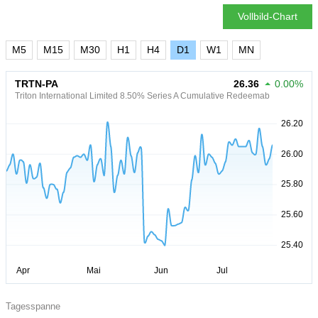
Vollbild-Chart
M5
M15
M30
H1
H4
D1
W1
MN
TRTN-PA
26.36
0.00%
Triton International Limited 8.50% Series A Cumulative Redeemab
Tagesspanne