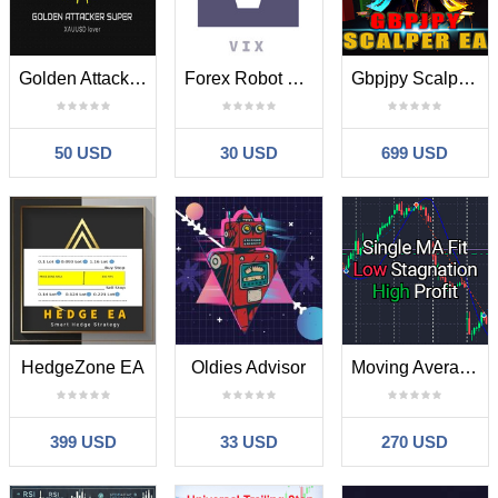
Golden Attacker Super
Forex Robot VIX
Gbpjpy Scalper EA MT4
50 USD
30 USD
699 USD
HedgeZone EA
Oldies Advisor
Moving Average Fit for Stagnation mt4
399 USD
33 USD
270 USD