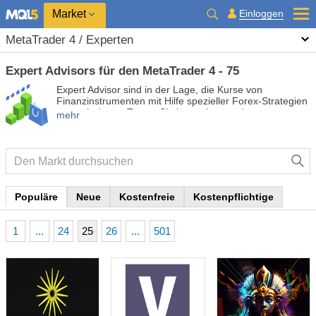
Market
Einloggen
MetaTrader 4 / Experten
Expert Advisors für den MetaTrader 4 - 75
Expert Advisor sind in der Lage, die Kurse von
Finanzinstrumenten mit Hilfe spezieller Forex-Strategien
zu analysieren. Testen Sie kostenlose und
mehr
kostenpflichtige Expert Advisor, um Ihren Handel zu
automatisieren und profitabler zu machen.
Populäre
Neue
Kostenfreie
Kostenpflichtige
1
...
24
25
26
...
501