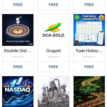
FREE
FREE
FREE
Roulette Grid MT4
Dcagold
Trade History Calendar MT4
FREE
FREE
FREE