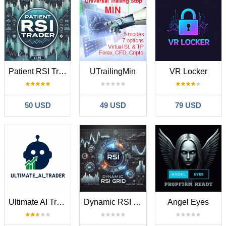
Patient RSI Trader EA MT4
UTrailingMin
VR Locker
50 USD
49 USD
79 USD
Ultimate AI Trader
Dynamic RSI Grid
Angel Eyes