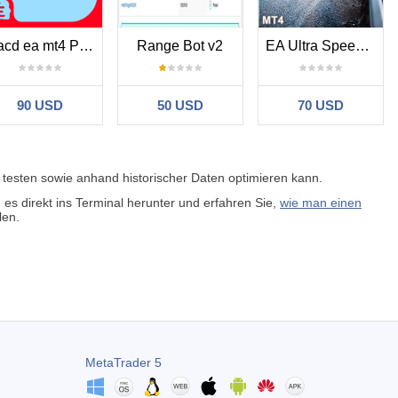
Macd ea mt4 Powerful Trading Robot
Range Bot v2
EA Ultra Speed MT4
90 USD
50 USD
70 USD
testen sowie anhand historischer Daten optimieren kann.
s direkt ins Terminal herunter und erfahren Sie,
wie man einen
len.
MetaTrader 5