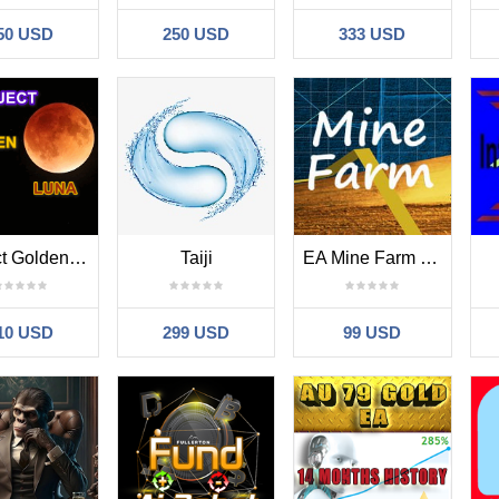
50 USD
250 USD
333 USD
Project Golden Luna MT4
Taiji
EA Mine Farm MT4
10 USD
299 USD
99 USD