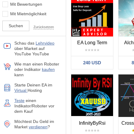
Mit Bewertungen
Mit Mietmöglichkeit
Zurücksetzen
EA Long Term
Alc
Schau das
Lehrvideo
über Market auf
YouTube YouTube
240 USD
Wie man einen Roboter
oder Indikator
kaufen
kann
Starte Deinen EA im
Virtual
Hosting
Teste
einen
Indikator/Roboter vor
dem Kauf
Möchtest Du Geld im
InfinityByRsi
Cros
Market
verdienen
?