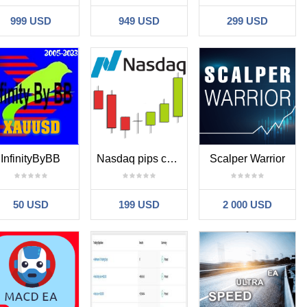
999 USD
949 USD
299 USD
InfinityByBB
Nasdaq pips catcher
Scalper Warrior
50 USD
199 USD
2 000 USD