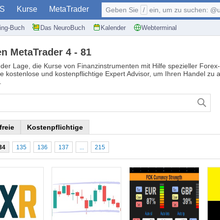
S
Kurse
MetaTrader
Geben Sie
/
ein, um zu suchen: @user, $symb
ding-Buch
Das NeuroBuch
Kalender
Webterminal
en MetaTrader 4 - 81
n der Lage, die Kurse von Finanzinstrumenten mit Hilfe spezieller Forex
ie kostenlose und kostenpflichtige Expert Advisor, um Ihren Handel zu 
.
freie
Kostenpflichtige
34
135
136
137
...
215