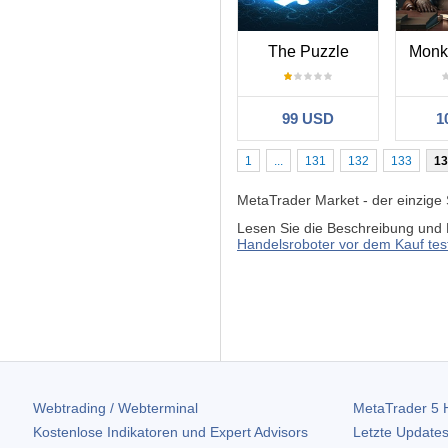
The Puzzle
Monk
99 USD
1
1
...
131
132
133
13
MetaTrader Market - der einzige
Lesen Sie die Beschreibung und 
Handelsroboter vor dem Kauf tes
Webtrading / Webterminal
MetaTrader 5
H
Kostenlose Indikatoren und Expert Advisors
Letzte Updates