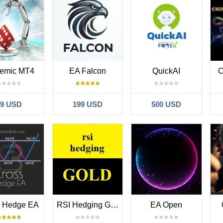
hemic MT4
EA Falcon
QuickAI
C
89 USD
199 USD
500 USD
s Hedge EA
RSI Hedging Gold
EA Open