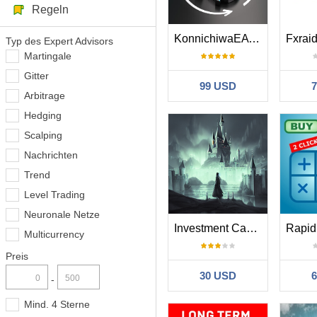
Regeln
KonnichiwaEA MT4
Typ des Expert Advisors
Martingale
Gitter
99 USD
Arbitrage
Hedging
Scalping
Nachrichten
Trend
Level Trading
Neuronale Netze
Investment Castle II MT4
Multicurrency
Preis
30 USD
-
Mind. 4 Sterne