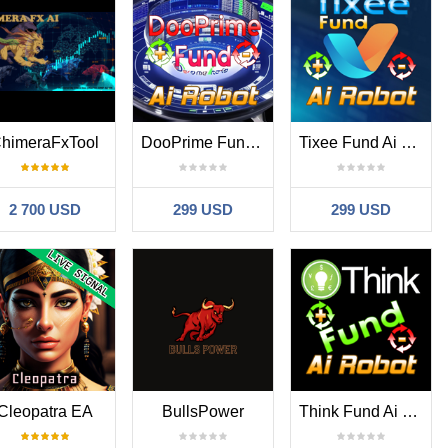
himeraFxTool
DooPrime Fund Ai Robot
Tixee Fund Ai Robot
2 700 USD
299 USD
299 USD
Cleopatra EA
BullsPower
Think Fund Ai Robot