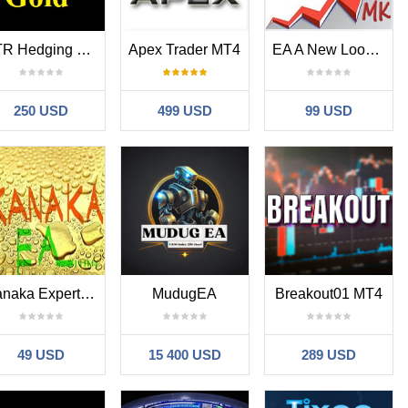
ATR Hedging Gold
Apex Trader MT4
EA A New Look 2 MT4
250 USD
499 USD
99 USD
Kanaka Expert MT4
MudugEA
Breakout01 MT4
49 USD
15 400 USD
289 USD