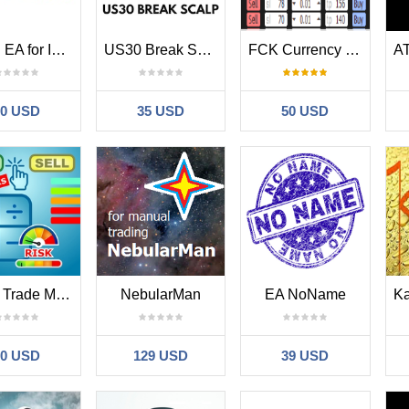
Fxraid EA for Intraday Trading
US30 Break Scalp
FCK Currency Strength
70 USD
35 USD
50 USD
Rapid Trade Manager
NebularMan
EA NoName
60 USD
129 USD
39 USD