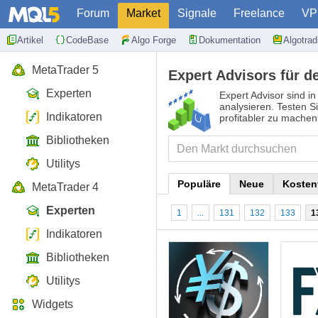
Forum
Market
Signale
Freelance
VP
Artikel
CodeBase
Algo Forge
Dokumentation
Algotra
MetaTrader 5
Expert Advisors für d
Experten
Expert Advisor sind i
analysieren. Testen S
Indikatoren
profitabler zu machen
Bibliotheken
Utilitys
Populäre
Neue
Kosten
MetaTrader 4
Experten
1
...
131
132
133
1
Indikatoren
Bibliotheken
Utilitys
Widgets