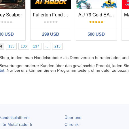
ey Scalper
Fullerton Fund Ai Robot
AU 79 Gold EA MT4
00 USD
299 USD
500 USD
4
135
136
137
...
215
 Shop, in dem man Handelsroboter als Demoversion herunterladen und 
Bewertungen anderer Kunden über das gewünschte Produkt, laden Sie e
tet
. Nur bei uns können Sie ein Programm testen, ohne dafür zu bezah
andelsplattform
Über uns
 für
MetaTrader 5
Chronik