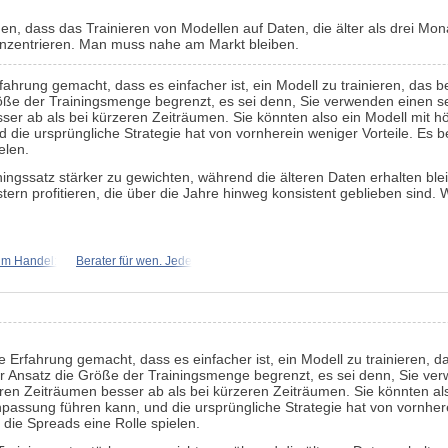
, dass das Trainieren von Modellen auf Daten, die älter als drei Monate
konzentrieren. Man muss nahe am Markt bleiben.
rfahrung gemacht, dass es einfacher ist, ein Modell zu trainieren, das
öße der Trainingsmenge begrenzt, es sei denn, Sie verwenden einen se
ser ab als bei kürzeren Zeiträumen. Sie könnten also ein Modell mit h
d die ursprüngliche Strategie hat von vornherein weniger Vorteile. Es
elen.
ningssatz stärker zu gewichten, während die älteren Daten erhalten b
ern profitieren, die über die Jahre hinweg konsistent geblieben sind. 
im Handel:
Berater für wen. Jede
ie Erfahrung gemacht, dass es einfacher ist, ein Modell zu trainieren, 
r Ansatz die Größe der Trainingsmenge begrenzt, es sei denn, Sie ve
eren Zeiträumen besser ab als bei kürzeren Zeiträumen. Sie könnten al
npassung führen kann, und die ursprüngliche Strategie hat von vornhe
die Spreads eine Rolle spielen.