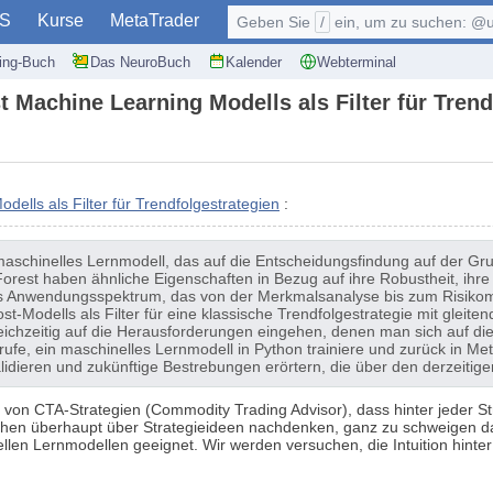
S
Kurse
MetaTrader
Geben Sie
/
ein, um zu suchen: @user, $symb
ding-Buch
Das NeuroBuch
Kalender
Webterminal
 Machine Learning Modells als Filter für Trend
ells als Filter für Trendfolgestrategien
:
maschinelles Lernmodell, das auf die Entscheidungsfindung auf der Grun
st haben ähnliche Eigenschaften in Bezug auf ihre Robustheit, ihre F
ites Anwendungsspektrum, das von der Merkmalsanalyse bis zum Risikom
-Modells als Filter für eine klassische Trendfolgestrategie mit gleitend
eichzeitig auf die Herausforderungen eingehen, denen man sich auf di
ufe, ein maschinelles Lernmodell in Python trainiere und zurück in Met
validieren und zukünftige Bestrebungen erörtern, die über den derzeiti
g von CTA-Strategien (Commodity Trading Advisor), dass hinter jeder Strat
en überhaupt über Strategieideen nachdenken, ganz zu schweigen d
ellen Lernmodellen geeignet. Wir werden versuchen, die Intuition hinter