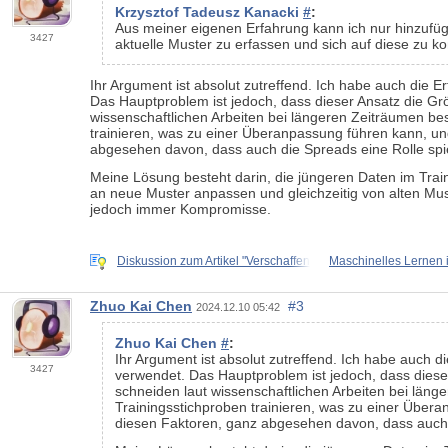
Krzysztof Tadeusz Kanacki
#
:
Aus meiner eigenen Erfahrung kann ich nur hinzufügen
3427
aktuelle Muster zu erfassen und sich auf diese zu 
Ihr Argument ist absolut zutreffend. Ich habe auch die E
Das Hauptproblem ist jedoch, dass dieser Ansatz die Gr
wissenschaftlichen Arbeiten bei längeren Zeiträumen bes
trainieren, was zu einer Überanpassung führen kann, un
abgesehen davon, dass auch die Spreads eine Rolle spi
Meine Lösung besteht darin, die jüngeren Daten im Trai
an neue Muster anpassen und gleichzeitig von alten Must
jedoch immer Kompromisse.
Diskussion zum Artikel "Verschaffen
Maschinelles Lernen 
Zhuo Kai Chen
#3
2024.12.10 05:42
Zhuo Kai Chen
#
:
Ihr Argument ist absolut zutreffend. Ich habe auch d
3427
verwendet. Das Hauptproblem ist jedoch, dass diese
schneiden laut wissenschaftlichen Arbeiten bei läng
Trainingsstichproben trainieren, was zu einer Übera
diesen Faktoren, ganz abgesehen davon, dass auch 