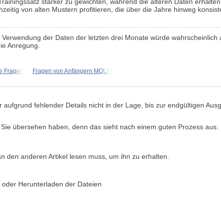
Trainingssatz stärker zu gewichten, während die älteren Daten erhalte
tig von alten Mustern profitieren, die über die Jahre hinweg konsisten
r Verwendung der Daten der letzten drei Monate würde wahrscheinlich 
die Anregung.
 Fragen
Fragen von Anfängern MQL5
r aufgrund fehlender Details nicht in der Lage, bis zur endgültigen Au
s Sie übersehen haben, denn das sieht nach einem guten Prozess aus.
an den anderen Artikel lesen muss, um ihn zu erhalten.
 oder Herunterladen der Dateien