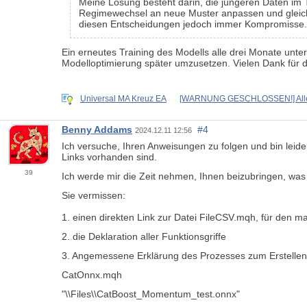
Meine Lösung besteht darin, die jüngeren Daten im 
Regimewechsel an neue Muster anpassen und gleichzei
diesen Entscheidungen jedoch immer Kompromisse.
Ein erneutes Training des Modells alle drei Monate unte
Modelloptimierung später umzusetzen. Vielen Dank für 
Universal MA Kreuz EA
[WARNUNG GESCHLOSSEN!] Alle
Benny Addams
#4
2024.12.11 12:56
Ich versuche, Ihren Anweisungen zu folgen und bin leide
Links vorhanden sind.
39
Ich werde mir die Zeit nehmen, Ihnen beizubringen, wa
Sie vermissen:
1. einen direkten Link zur Datei FileCSV.mqh, für den m
2. die Deklaration aller Funktionsgriffe
3. Angemessene Erklärung des Prozesses zum Erstellen
CatOnnx.mqh
"\\Files\\CatBoost_Momentum_test.onnx"