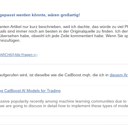
gepasst werden könnte, wären großartig!
anten Artikel nur kurz beschrieben, weil ich dachte, das würde zu viel
ls sind immer noch am besten in der Originalquelle zu finden. Ich den
bersehen habe, obwohl ich jede Zeile kommentiert habe. Wenn Sie sp
hinzufügen.
[ARCHIV] Alle Fragen von
erufen wird, ist dieselbe wie die CatBoost.mqh, die ich in
diesem Art
ng CatBoost AI Models for Trading
ive popularity recently among machine learning communities due to the
le, we are going to discuss in detail how to implement these types of mod