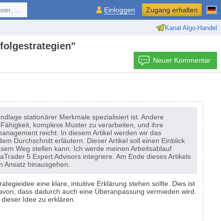
ol, ...
Einloggen
Zugang erhalten
Kanal Algo-Handel
folgestrategien"
Neuer Kommentar
dlage stationärer Merkmale spezialisiert ist. Andere
ähigkeit, komplexe Muster zu verarbeiten, und ihre
anagement reicht. In diesem Artikel werden wir das
em Durchschnitt erläutern. Dieser Artikel soll einen Einblick
esem Weg stellen kann. Ich werde meinen Arbeitsablauf
aTrader 5 Expert Advisors integriere. Am Ende dieses Artikels
gen Ansatz hinausgehen.
egieidee eine klare, intuitive Erklärung stehen sollte. Dies ist
avon, dass dadurch auch eine Überanpassung vermieden wird.
 dieser Idee zu erklären.