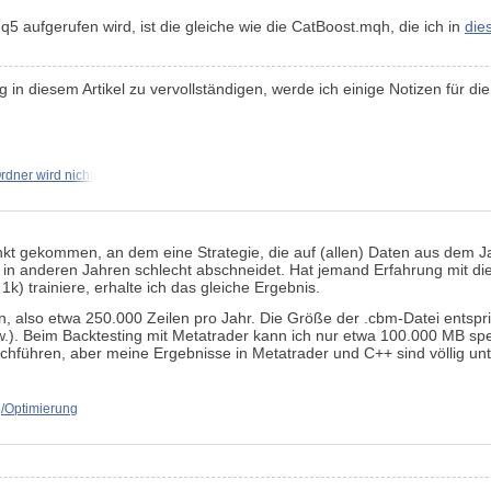
aufgerufen wird, ist die gleiche wie die CatBoost.mqh, die ich in
die
 in diesem Artikel zu vervollständigen, werde ich einige Notizen für d
rdner wird nicht
 gekommen, an dem eine Strategie, die auf (allen) Daten aus dem Jah
 in anderen Jahren schlecht abschneidet. Hat jemand Erfahrung mit die
 1k) trainiere, erhalte ich das gleiche Ergebnis.
n, also etwa 250.000 Zeilen pro Jahr. Die Größe der .cbm-Datei entspri
w.). Beim Backtesting mit Metatrader kann ich nur etwa 100.000 MB spe
chführen, aber meine Ergebnisse in Metatrader und C++ sind völlig unt
g/Optimierung