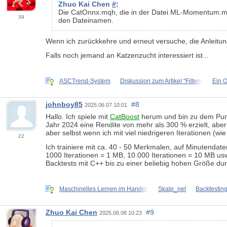
Zhuo Kai Chen
#
:
Die CatOnnx.mqh, die in der Datei ML-Momentum.mq5 
39
den Dateinamen.
Wenn ich zurückkehre und erneut versuche, die Anleitung
Falls noch jemand an Katzenzucht interessiert ist...
ASCTrend-System
Diskussion zum Artikel "Filtern
Ein O
johnboy85
#8
2025.06.07 10:01
Hallo. Ich spiele mit
CatBoost
herum und bin zu dem Punkt
Jahr 2024 eine Rendite von mehr als 300 % erzielt, aber
aber selbst wenn ich mit viel niedrigeren Iterationen (wie
22
Ich trainiere mit ca. 40 - 50 Merkmalen, auf Minutendate
1000 Iterationen = 1 MB, 10.000 Iterationen = 10 MB us
Backtests mit C++ bis zu einer beliebig hohen Größe dur
Maschinelles Lernen im Handel:
Skalp_net
Backtestin
Zhuo Kai Chen
#9
2025.06.08 10:23