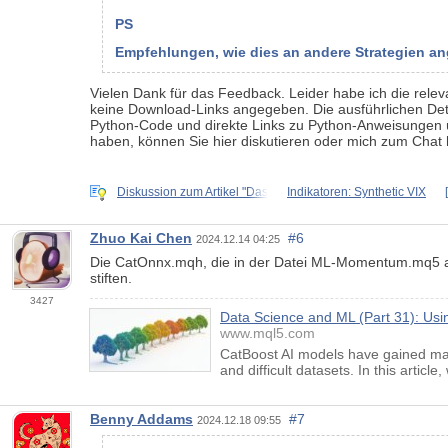
PS
Empfehlungen, wie dies an andere Strategien an
Vielen Dank für das Feedback. Leider habe ich die relev
keine Download-Links angegeben. Die ausführlichen Detai
Python-Code und direkte Links zu Python-Anweisungen ü
haben, können Sie hier diskutieren oder mich zum Chat 
Diskussion zum Artikel "Das
Indikatoren: Synthetic VIX
Zhuo Kai Chen
#6
2024.12.14 04:25
Die CatOnnx.mqh, die in der Datei ML-Momentum.mq5 aufg
stiften.
3427
Data Science and ML (Part 31): Usi
www.mql5.com
CatBoost AI models have gained mass
and difficult datasets. In this artic
Benny Addams
#7
2024.12.18 09:55