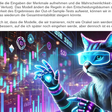
ie die Eingaben der Merkmale aufnehmen und die Wahrscheinlichkeit d
in Verlust). Das Modell ändert die Regeln in den Entscheidungsbäumen s
eit des Ergebnisses der Out-of-Sample-Tests aufweist, können wir in
s wiederum die Gesamtrentabilität steigern könnte.
ch ist, dass die Modelle, die wir trainieren, nicht wie Orakel sein wer
erbessern, auf die ich später noch eingehen werde, aber dennoch ist es