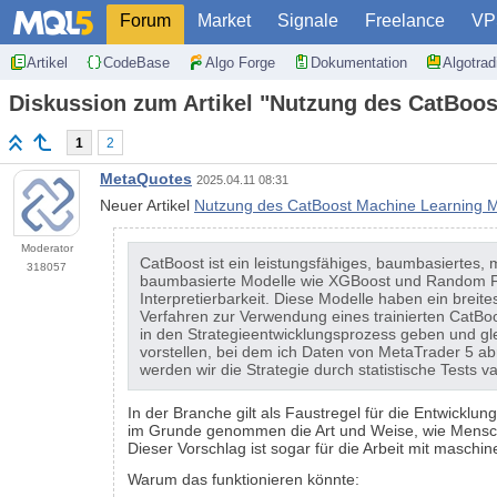
Forum
Market
Signale
Freelance
VP
Artikel
CodeBase
Algo Forge
Dokumentation
Algotra
Diskussion zum Artikel "Nutzung des CatBoost
1
2
MetaQuotes
2025.04.11 08:31
Neuer Artikel
Nutzung des CatBoost Machine Learning Mod
Moderator
CatBoost ist ein leistungsfähiges, baumbasiertes, 
318057
baumbasierte Modelle wie XGBoost und Random Fore
Interpretierbarkeit. Diese Modelle haben ein bre
Verfahren zur Verwendung eines trainierten CatBoost
in den Strategieentwicklungsprozess geben und gl
vorstellen, bei dem ich Daten von MetaTrader 5 abr
werden wir die Strategie durch statistische Tests 
In der Branche gilt als Faustregel für die Entwicklun
im Grunde genommen die Art und Weise, wie Mensch
Dieser Vorschlag ist sogar für die Arbeit mit maschin
Warum das funktionieren könnte: