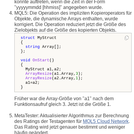
konnte auftreten, wenn die Zeit in der Form
"yyyyymmdd [hhmiss]" angegeben wurde.
MQL5: Die Operation des impliziten Kopieroperators für
Objekte, die dynamische Arrays enthalten, wurde
korrigiert. Die Operation reduziert jetzt die Größe des
Zielobjekts auf die Größe des kopierten Objekts.
struct
 MyStruct

{

string
 Array[];

};

void
OnStart
()

{

  MyStruct a1,a2;

ArrayResize
(a1.Array,
3
);

ArrayResize
(a2.Array,
1
);

  a1=a2;

}
Früher war die Array-Größe von "a1" nach dem
Funktionsaufruf gleich 3. Jetzt ist die Größe 1.
MetaTester: Aktualisierter Algorithmus zur Berechnung
des Ratings der Testagenten für
MQL5 Cloud Network
.
Das Rating wird jetzt genauer bestimmt und weniger
häufig geändert.