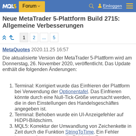
Einloggen
Forum
Neue MetaTrader 5-Plattform Build 2715:
Allgemeine Verbesserungen
1
2
...
5
MetaQuotes
2020.11.25 16:57
Die aktualisierte Version der MetaTrader 5-Plattform wird am
Donnerstag, 26. November 2020, veröffentlicht. Das Update
enthält die folgenden Änderungen:
Terminal:
Korrigiert wurde das Einfrieren der Plattform
bei Verwendung der
Optionentafel
. Das Einfrieren
könnte durch eine Null-Tick-Größe verursacht werden,
die in den Einstellungen des Handelsgeschäftes
angegeben ist.
Terminal:
Behoben wurde ein UI-Anzeigefehler auf
HiDPI-Bildschirm.
MQL5: Korrektur der Umwandlung von Zeichenkette in
Zeit durch die Funktion
StringToTime
. Ein Fehler