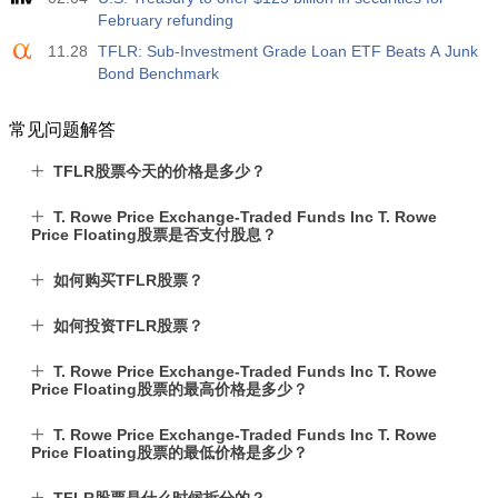
USD
February refunding
3.5%
3.5%
11.28
TFLR: Sub-Investment Grade Loan ETF Beats A Junk
Bond Benchmark
12:30
私人非农就业人口
实际值
预测值
前值
USD
40 K
49 K
常见问题解答
TFLR股票今天的价格是多少？
12:30
U6 失业率
实际值
预测值
前值
T. Rowe Price Exchange-Traded Funds Inc T. Rowe
USD
7.9%
7.9%
Price Floating股票是否支付股息？
如何购买TFLR股票？
17:00
贝克休斯美国石油钻井平台
实际值
预测值
前值
USD
如何投资TFLR股票？
451
T. Rowe Price Exchange-Traded Funds Inc T. Rowe
17:00
贝克休斯美国钻机总数
Price Floating股票的最高价格是多少？
实际值
预测值
前值
USD
T. Rowe Price Exchange-Traded Funds Inc T. Rowe
588
Price Floating股票的最低价格是多少？
19:00
美联储消费信贷月率 m/m