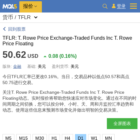
报价
登录
货币 / TFLR
回到股票
TFLR: T. Rowe Price Exchange-Traded Funds Inc T. Rowe
Price Floating
50.62
USD
0.08
(
0.16%
)
版块:
金融
基础:
美元
盈利货币:
美元
今日TFLR汇率已更改
0.16%
。当日，交易品种以低点50.57和高点
50.75进行交易。
关注T. Rowe Price Exchange-Traded Funds Inc T. Rowe Price
Floating动态。实时报价将帮助您快速应对市场变化。通过在不同的时
间周期之间切换，您可以按分钟、小时、天、周和月监控汇率趋势和
动态。使用这些信息来预测市场变化并做出明智的交易决策。
全屏图表
M5
M15
M30
H1
H4
D1
W1
MN