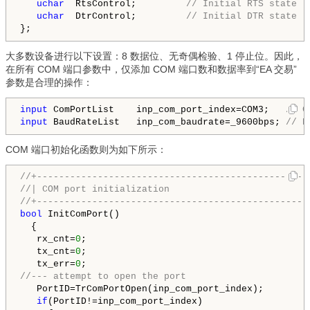
uchar
  RtsControl;         
// Initial RTS state
uchar
  DtrControl;         
// Initial DTR state
大多数设备进行以下设置：8 数据位、无奇偶检验、1 停止位。因此，
在所有 COM 端口参数中，仅添加 COM 端口数和数据率到“EA 交易”
参数是合理的操作：
input
 ComPortList    inp_com_port_index=COM3;
   // C
input
 BaudRateList   inp_com_baudrate=_9600bps;
 // D
COM 端口初始化函数则为如下所示：
//+-------------------------------------------------
//| COM port initialization                         
//+-------------------------------------------------
bool
 InitComPort()

  {

   rx_cnt=
0
;

   tx_cnt=
0
;

   tx_err=
0
//--- attempt to open the port
   PortID=TrComPortOpen(inp_com_port_index);

if
(PortID!=inp_com_port_index)
