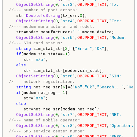
ObjectSetString
(
0
,
"str3"
,
OBJPROP_TEXT
,
"Tx:       
//--- number of port errors:
   str=
DoubleToString
(tx_err,
0
);

ObjectSetString
(
0
,
"str4"
,
OBJPROP_TEXT
,
"Err:      
//--- modem manufacturer and model:
   str=modem.manufacturer+
" "
+modem.device;

ObjectSetString
(
0
,
"str5"
,
OBJPROP_TEXT
,
"Modem:    
//--- SIM card status:
string
 sim_stat_str[
2
]={
"Error"
,
"Ok"
};

if
(modem.sim_stat==-
1
)

      str=
"n/a"
;

else
      str=sim_stat_str[modem.sim_stat];

ObjectSetString
(
0
,
"str6"
,
OBJPROP_TEXT
,
"SIM:      
//--- network registration:
string
 net_reg_str[
6
]={
"No"
,
"Ok"
,
"Search..."
,
"Res
if
(modem.net_reg==-
1
)

      str=
"n/a"
;

else
      str=net_reg_str[modem.net_reg];

ObjectSetString
(
0
,
"str7"
,
OBJPROP_TEXT
,
"NET:      
//--- name of mobile operator:
ObjectSetString
(
0
,
"str8"
,
OBJPROP_TEXT
,
"Operator: 
//--- SMS service center number
ObjectSetString
(
0
,
"str9"
,
OBJPROP_TEXT
,
"SMSC:     