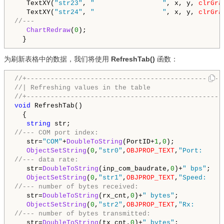
   TextXY(
"str23"
, 
"                 "
, x, y, 
clrGra
   TextXY(
"str24"
, 
"                 "
, x, y, 
clrGra
//---
ChartRedraw
(
0
);

为刷新表格中的数据，我们将使用
RefreshTab()
函数：
//+-------------------------------------------------
//| Refreshing values in the table                  
//+-------------------------------------------------
void
 RefreshTab()

  {

string
//--- COM port index:
   str=
"COM"
+
DoubleToString
(PortID+
1
,
0
);

ObjectSetString
(
0
,
"str0"
,
OBJPROP_TEXT
,
"Port:     
//--- data rate:
   str=
DoubleToString
(inp_com_baudrate,
0
)+
" bps"
;

ObjectSetString
(
0
,
"str1"
,
OBJPROP_TEXT
,
"Speed:    
//--- number of bytes received:
   str=
DoubleToString
(rx_cnt,
0
)+
" bytes"
;

ObjectSetString
(
0
,
"str2"
,
OBJPROP_TEXT
,
"Rx:       
//--- number of bytes transmitted:
   str=
DoubleToString
(tx_cnt,
0
)+
" bytes"
;
