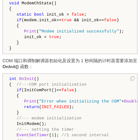
void
 ModemChState()

{
static
bool
 init_ok = 
false
;

if
(modem.init_ok==
true
 && init_ok==
false
)

   {

Print
(
"Modem initialized successfully"
);      

      init_ok = 
true
;

   }

COM 端口和调制解调器初始化及设置为 1 秒间隔的计时器需要添加至
OnInit()
函数：
int
OnInit
()

{  
//---COM port initialization
if
(InitComPort()==
false
)

   {

Print
(
"Error when initializing the COM"
+
Double
return
(
INIT_FAILED
);

   }      

//--- modem initialization
   InitModem();

//--- setting the timer
EventSetTimer
(
1
); 
//1 second interval