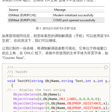
关联的 COM 端口。您将在“EA 交易”选项卡中发现以下信息：
图 2. 成功运行后的“EA 交易”信息
如果获得相同信息，则意味着您的调制解调器（手机）可以使用该“EA
交易”。在此情况下，我们可以继续。
让我们制作一份表格，将调制解调器参数可视化。它将位于终端窗口
的左上角，在 OHLC 线下。表格中所使用的文本字体为等宽字体，如
"Courier New"。
//+-------------------------------------------------
//| TextXY                                          
//+-------------------------------------------------
void
 TextXY(
string
 ObjName,
string
 Text,
int
 x,
int
 y,
c
//--- display the text string
ObjectDelete
(
0
,ObjName);

ObjectCreate
(
0
,ObjName,
OBJ_LABEL
,
0
,
0
,
0
,
0
,
0
);

ObjectSetInteger
(
0
,ObjName,
OBJPROP_XDISTANCE
,x);

ObjectSetInteger
(
0
,ObjName,
OBJPROP_YDISTANCE
,y);
