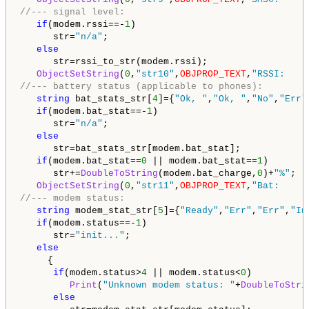
//--- signal level:
if
(modem.rssi==-
1
)

      str=
"n/a"
;

else
      str=rssi_to_str(modem.rssi);

ObjectSetString
(
0
,
"str10"
,
OBJPROP_TEXT
,
"RSSI:    
//--- battery status (applicable to phones):
string
 bat_stats_str[
4
]={
"Ok, "
,
"Ok, "
,
"No"
,
"Err"
if
(modem.bat_stat==-
1
)

      str=
"n/a"
;

else
      str=bat_stats_str[modem.bat_stat];

if
(modem.bat_stat==
0
 || modem.bat_stat==
1
)

      str+=
DoubleToString
(modem.bat_charge,
0
)+
"%"
;

ObjectSetString
(
0
,
"str11"
,
OBJPROP_TEXT
,
"Bat:     
//--- modem status:
string
 modem_stat_str[
5
]={
"Ready"
,
"Err"
,
"Err"
,
"In
if
(modem.status==-
1
)

      str=
"init..."
;

else
     {

if
(modem.status>
4
 || modem.status<
0
)

Print
(
"Unknown modem status: "
+
DoubleToStri
else