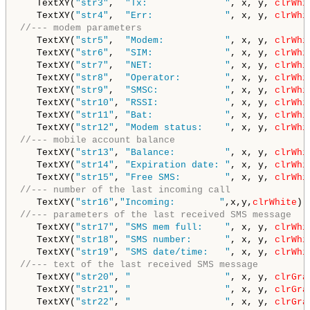
   TextXY(
"str3"
,  
"Tx:              "
, x, y, 
clrWhi
   TextXY(
"str4"
,  
"Err:             "
, x, y, 
clrWhi
//--- modem parameters
   TextXY(
"str5"
,  
"Modem:           "
, x, y, 
clrWhi
   TextXY(
"str6"
,  
"SIM:             "
, x, y, 
clrWhi
   TextXY(
"str7"
,  
"NET:             "
, x, y, 
clrWhi
   TextXY(
"str8"
,  
"Operator:        "
, x, y, 
clrWhi
   TextXY(
"str9"
,  
"SMSC:            "
, x, y, 
clrWhi
   TextXY(
"str10"
, 
"RSSI:            "
, x, y, 
clrWhi
   TextXY(
"str11"
, 
"Bat:             "
, x, y, 
clrWhi
   TextXY(
"str12"
, 
"Modem status:    "
, x, y, 
clrWhi
//--- mobile account balance
   TextXY(
"str13"
, 
"Balance:         "
, x, y, 
clrWhi
   TextXY(
"str14"
, 
"Expiration date: "
, x, y, 
clrWhi
   TextXY(
"str15"
, 
"Free SMS:        "
, x, y, 
clrWhi
//--- number of the last incoming call
   TextXY(
"str16"
,
"Incoming:        "
,x,y,
clrWhite
);
//--- parameters of the last received SMS message
   TextXY(
"str17"
, 
"SMS mem full:    "
, x, y, 
clrWhi
   TextXY(
"str18"
, 
"SMS number:      "
, x, y, 
clrWhi
   TextXY(
"str19"
, 
"SMS date/time:   "
, x, y, 
clrWhi
//--- text of the last received SMS message
   TextXY(
"str20"
, 
"                 "
, x, y, 
clrGra
   TextXY(
"str21"
, 
"                 "
, x, y, 
clrGra
   TextXY(
"str22"
, 
"                 "
, x, y, 
clrGra