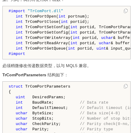
#import 
"TrComPort.dll"
int
 TrComPortOpen(
int
 portnum);

int
 TrComPortClose(
int
 portid);   

int
 TrComPortSetConfig(
int
 portid, TrComPortParam
int
 TrComPortGetConfig(
int
 portid, TrComPortParam
int
 TrComPortWriteArray(
int
 portid, 
uchar
& buffer
int
 TrComPortReadArray(
int
 portid, 
uchar
& buffer[
int
 TrComPortGetQueue(
int
 portid, 
uint
& input_que
#import
必须稍微修改传递数据类型，以与 MQL5 兼容。
TrComPortParameters
结构如下：
struct
 TrComPortParameters

{

uint
   DesiredParams;

int
    BaudRate;           
// Data rate
int
    DefaultTimeout;     
// Default timeout (in
uchar
  ByteSize;           
// Data size(4-8)
uchar
  StopBits;           
// Number of stop bits
uchar
  CheckParity;        
// Parity check(0-no,1
uchar
  Parity;             
// Parity type