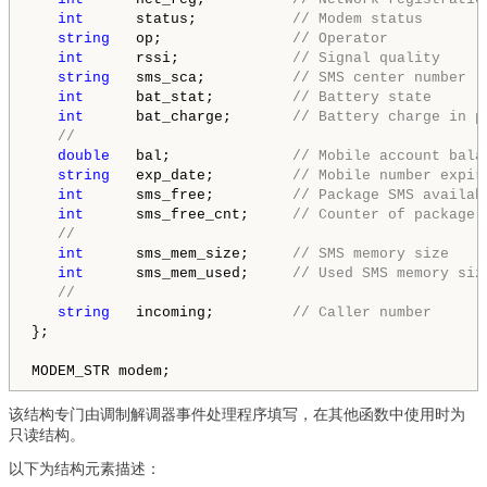
int
      status;           
// Modem status
string
   op;               
// Operator
int
      rssi;             
// Signal quality
string
   sms_sca;          
// SMS center number
int
      bat_stat;         
// Battery state
int
      bat_charge;       
// Battery charge in p
//
double
   bal;              
// Mobile account bala
string
   exp_date;         
// Mobile number expir
int
      sms_free;         
// Package SMS availab
int
      sms_free_cnt;     
// Counter of package 
//
int
      sms_mem_size;     
// SMS memory size
int
      sms_mem_used;     
// Used SMS memory siz
//
string
   incoming;         
// Caller number
};

该结构专门由调制解调器事件处理程序填写，在其他函数中使用时为
只读结构。
以下为结构元素描述：