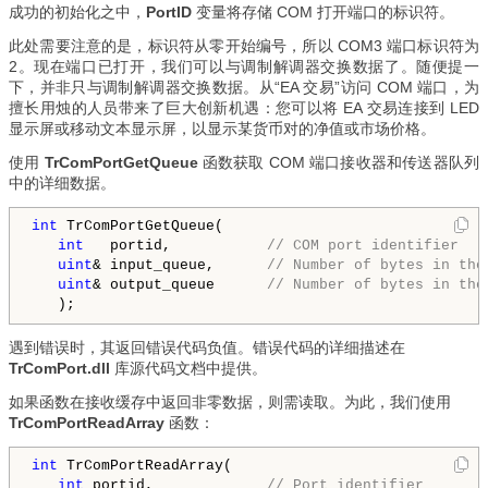
成功的初始化之中，
PortID
变量将存储 COM 打开端口的标识符。
此处需要注意的是，标识符从零开始编号，所以 COM3 端口标识符为
2。现在端口已打开，我们可以与调制解调器交换数据了。随便提一
下，并非只与调制解调器交换数据。从“EA 交易”访问 COM 端口，为
擅长用烛的人员带来了巨大创新机遇：您可以将 EA 交易连接到 LED
显示屏或移动文本显示屏，以显示某货币对的净值或市场价格。
使用
TrComPortGetQueue
函数获取 COM 端口接收器和传送器队列
中的详细数据。
int
 TrComPortGetQueue(

int
   portid,           
// COM port identifier
uint
& input_queue,      
// Number of bytes in the
uint
& output_queue      
// Number of bytes in the
遇到错误时，其返回错误代码负值。错误代码的详细描述在
TrComPort.dll
库源代码文档中提供。
如果函数在接收缓存中返回非零数据，则需读取。为此，我们使用
TrComPortReadArray
函数：
int
 TrComPortReadArray(

int
 portid,           
  // Port identifier