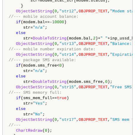
         str=modem_stat_str[modem.status];

     }

ObjectSetString
(
0
,
"str12"
,
OBJPROP_TEXT
,
"Modem sta
//--- mobile account balance:
if
(modem.bal==-
10000
)

      str=
"n/a"
;

else
      str=
DoubleToString
(modem.bal,
2
)+
" "
+inp_ussd_b
ObjectSetString
(
0
,
"str13"
,
OBJPROP_TEXT
,
"Balance: 
//--- mobile number expiration date:
ObjectSetString
(
0
,
"str14"
,
OBJPROP_TEXT
,
"Expiratio
//--- package SMS available:
if
(modem.sms_free<
0
)

      str=
"n/a"
;

else
      str=
DoubleToString
(modem.sms_free,
0
);

ObjectSetString
(
0
,
"str15"
,
OBJPROP_TEXT
,
"Free SMS:
//--- SMS memory full:
if
(sms_mem_full==
true
)

      str=
"Yes"
;

else
      str=
"No"
;

ObjectSetString
(
0
,
"str17"
,
OBJPROP_TEXT
,
"SMS mem f
//---
ChartRedraw
(
0
);
