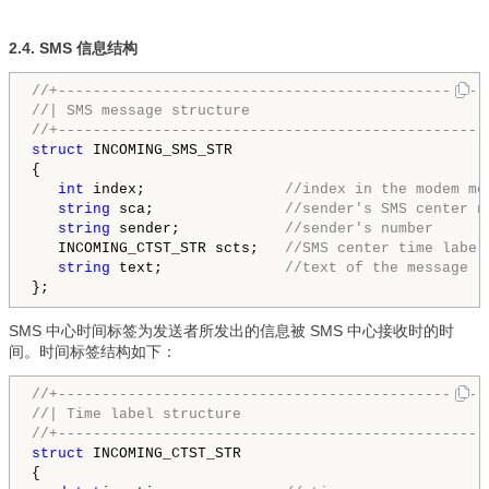
2.4. SMS 信息结构
//+-------------------------------------------------
//| SMS message structure                           
struct
 INCOMING_SMS_STR

{
int
 index;                
//index in the modem me
string
 sca;               
//sender's SMS center n
string
 sender;            
//sender's number
   INCOMING_CTST_STR scts;   
//SMS center time label
string
 text;              
//text of the message
SMS 中心时间标签为发送者所发出的信息被 SMS 中心接收时的时
间。时间标签结构如下：
//+-------------------------------------------------
//| T
ime label structure
                            
//+-------------------------------------------------
struct
 INCOMING_CTST_STR

{
