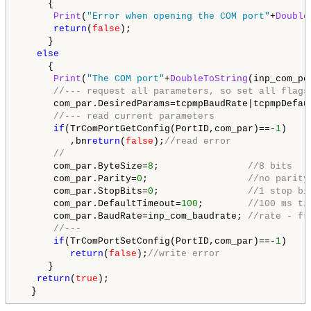
     {

Print
(
"Error when opening the COM port"
+
Double
return
(
false
);

     }

else
     {

Print
(
"The COM port"
+
DoubleToString
(inp_com_po
//--- request all parameters, so set all flags
      com_par.DesiredParams=tcpmpBaudRate|tcpmpDefau
//--- read current parameters 
if
(TrComPortGetConfig(PortID,com_par)==-
1
)

         ,bn
return
(
false
);
//read error
//
      com_par.ByteSize=
8
;                
//8 bits
      com_par.Parity=
0
;                  
//no parity
      com_par.StopBits=
0
;                
//1 stop bi
      com_par.DefaultTimeout=
100
;        
//100 ms ti
      com_par.BaudRate=inp_com_baudrate; 
//rate - fr
//---
if
(TrComPortSetConfig(PortID,com_par)==-
1
)

return
(
false
);
//write error
     }

return
(
true
);
