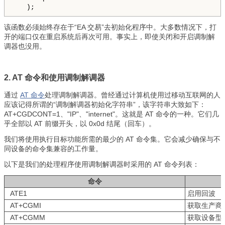
该函数必须始终存在于“EA 交易”去初始化程序中。大多数情况下，打
开的端口仅在重启系统后再次可用。事实上，即使关闭和开启调制解
调器也没用。
2. AT 命令和使用调制解调器
通过
АТ 命令
处理调制解调器。曾经通过计算机使用过移动互联网的人
应该记得所谓的“调制解调器初始化字符串”，该字符串大致如下：
AT+CGDCONT=1、"IP"、"internet"。这就是 AT 命令的一种。它们几
乎全部以 AT 前缀开头，以 0x0d 结尾（回车）。
我们将使用执行目标功能所需的最少的 AT 命令集。它会减少确保与不
同设备的命令集兼容的工作量。
以下是我们的处理程序使用调制解调器时采用的 AT 命令列表：
命令
ATE1
启用回波
AT+CGMI
获取生产商
AT+CGMM
获取设备型