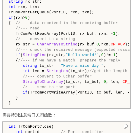
string
int
 rxn, txn;

if
(rxn>
0
)

{
  //--- data received in the receiving buffer
//--- read
   TrComPortReadArray(PortID, rx_buf, rxn, -
1
);

//--- convert to a string
   rx_str = 
CharArrayToString
(rx_buf,
0
,rxn,
CP_ACP
);

//--- check the received message (expected messag
if
(
StringFind
(rx_str,
"Hello world!"
,
0
)!=-
1
)

   {
//--- if we have a match, prepare the reply
string
 tx_str = 
"Have a nice day!"
;

int
 len = 
StringLen
(tx_str);
//get the length i
//--- convert to uchar buffer
StringToCharArray
(tx_str, tx_buf, 
0
, len, 
CP_A
//--- send to the port
if
(TrComPortWriteArray(PortID, tx_buf, len, -
1
   }

需要特别注意端口关闭函数：
int
 TrComPortClose(

int
 portid         
// Port identifier