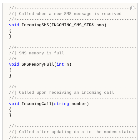
//+--------------------------------------------------
//
|
 Called when a new SMS message is received
void
 IncomingSMS(INCOMING_SMS_STR& sms)

{  

} 

//+--------------------------------------------------
//
|
 S
MS memory is full             
//+-------------------------------------------------
void
 SMSMemoryFull(
int
 n)

{

}

//+--------------------------------------------------
//
|
 C
alled upon receiving an incoming call
//+-------------------------------------------------
void
 IncomingCall(
string
 number)

{ 

}  

//+--------------------------------------------------
//
|
 C
alled after updating data in the modem status s
//+-------------------------------------------------