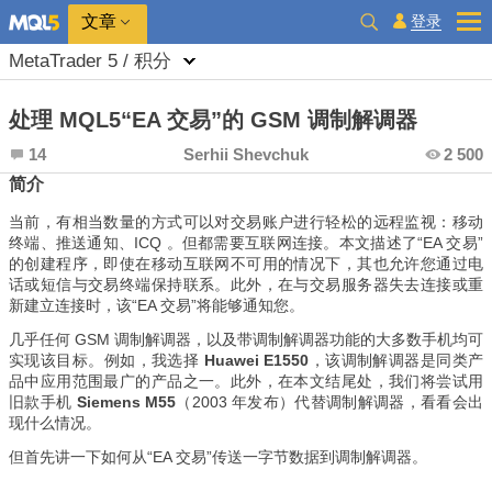
登录
文章
MetaTrader 5 / 积分
处理 MQL5“EA 交易”的 GSM 调制解调器
14
Serhii Shevchuk
2 500
简介
当前，有相当数量的方式可以对交易账户进行轻松的远程监视：移动
终端、推送通知、ICQ 。但都需要互联网连接。本文描述了“EA 交易”
的创建程序，即使在移动互联网不可用的情况下，其也允许您通过电
话或短信与交易终端保持联系。此外，在与交易服务器失去连接或重
新建立连接时，该“EA 交易”将能够通知您。
几乎任何 GSM 调制解调器，以及带调制解调器功能的大多数手机均可
实现该目标。例如，我选择
Huawei E1550
，该调制解调器是同类产
品中应用范围最广的产品之一。此外，在本文结尾处，我们将尝试用
旧款手机
Siemens M55
（2003 年发布）代替调制解调器，看看会出
现什么情况。
但首先讲一下如何从“EA 交易”传送一字节数据到调制解调器。