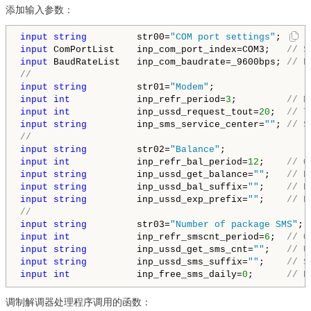
添加输入参数：
input
string
         str00=
"COM port settings"
input
 ComPortList    inp_com_port_index=COM3;   
// S
input
 BaudRateList   inp_com_baudrate=_9600bps; 
// D
//
input
string
         str01=
"Modem"
input
int
            inp_refr_period=
3
;         
// M
input
int
            inp_ussd_request_tout=
20
;  
// T
input
string
         inp_sms_service_center=
""
; 
// S
//
input
string
         str02=
"Balance"
input
int
            inp_refr_bal_period=
12
;    
// Q
input
string
         inp_ussd_get_balance=
""
;   
// B
input
string
         inp_ussd_bal_suffix=
""
;    
// B
input
string
         inp_ussd_exp_prefix=
""
;    
// P
//
input
string
         str03=
"Number of package SMS"
input
int
            inp_refr_smscnt_period=
6
;  
// Q
input
string
         inp_ussd_get_sms_cnt=
""
;   
// U
input
string
         inp_ussd_sms_suffix=
""
;    
// S
input
int
            inp_free_sms_daily=
0
;      
// D
调制解调器处理程序调用的函数：