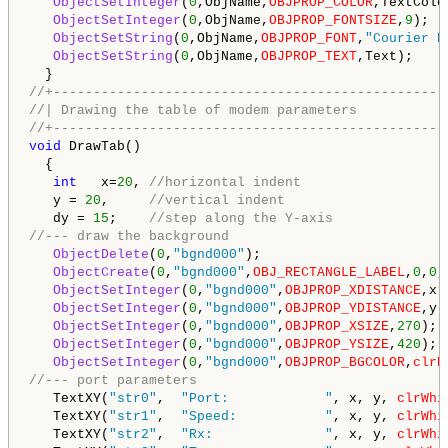
ObjectSetInteger
(
0
,ObjName,
OBJPROP_COLOR
,TextColor
ObjectSetInteger
(
0
,ObjName,
OBJPROP_FONTSIZE
,
9
);

ObjectSetString
(
0
,ObjName,
OBJPROP_FONT
,
"Courier N
ObjectSetString
(
0
,ObjName,
OBJPROP_TEXT
,Text);

//+-------------------------------------------------
//| Drawing the table of modem parameters           
//+-------------------------------------------------
void
 DrawTab()

  {

int
   x=
20
, 
//horizontal indent
   y = 
20
,     
//vertical indent
   dy = 
15
;    
//step along the Y-axis
//--- draw the background
ObjectDelete
(
0
,
"bgnd000"
);

ObjectCreate
(
0
,
"bgnd000"
,
OBJ_RECTANGLE_LABEL
,
0
,
0
,
ObjectSetInteger
(
0
,
"bgnd000"
,
OBJPROP_XDISTANCE
,x-
ObjectSetInteger
(
0
,
"bgnd000"
,
OBJPROP_YDISTANCE
,y-
ObjectSetInteger
(
0
,
"bgnd000"
,
OBJPROP_XSIZE
,
270
);

ObjectSetInteger
(
0
,
"bgnd000"
,
OBJPROP_YSIZE
,
420
);

ObjectSetInteger
(
0
,
"bgnd000"
,
OBJPROP_BGCOLOR
,
clrB
//--- port parameters
   TextXY(
"str0"
,  
"Port:            "
, x, y, 
clrWhi
   TextXY(
"str1"
,  
"Speed:           "
, x, y, 
clrWhi
   TextXY(
"str2"
,  
"Rx:              "
, x, y, 
clrWhi