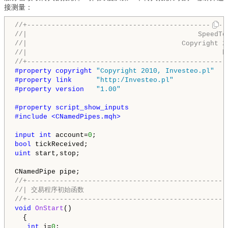
接测量：
//+-------------------------------------------------
//|                                          SpeedTe
//|                                      Copyright 2
//|                                                h
//+-------------------------------------------------
#property copyright 
"Copyright 2010, Investeo.pl"
#property link      
"http:/Investeo.pl"
#property version   
"1.00"
#property script_show_inputs
#include <CNamedPipes.mqh>
input
int
 account=
0
bool
uint
 start,stop;

//+-------------------------------------------------
//| 交易程序初始函数                                    
//+-------------------------------------------------
void
OnStart
()

  {

int
 i=
0
;
