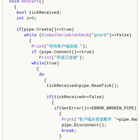
void
OnStart
()

  {

bool
 tickReceived;

int
 i=
0
;

if
(pipe.Create()==true)

while
 (
GlobalVariableCheck
(
"gvar0"
)==false)

        {

Print
(
"等待客户端连接."
);

if
 (pipe.Connect()==true)

Print
(
"管道已连接"
);

while
(true)

           {

do
              {

               tickReceived=pipe.ReadTick();

if
(tickReceived==false)

                 {

if
(GetError()==ERROR_BROKEN_PIPE)

                    {

Print
(
"客户端从管道断开 "
+pipe.Name
                     pipe.Disconnect();

break
;

                    }
