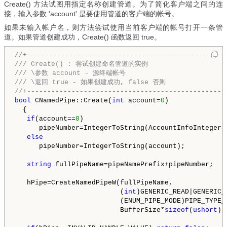
Create() 方法试图用指定名称创建管道。为了简化客户端之间的连
接，输入参数 'account' 是要使用管道的客户端的帐号。
如果未输入帐户名，则方法尝试使用当前客户端的帐号打开一条管
道。如果管道创建成功，Create() 函数返回 true。
//+-------------------------------------------------
///
 Create() : 尝试创建命名管道的实例
///
 \参数 account - 源终端帐号  
///
 \返回 true - 如果创建成功, false 否则                  
//+-------------------------------------------------
bool
 CNamedPipe::Create(
int
 account=
0
)

  {

if
(account==
0
)

      pipeNumber=IntegerToString(AccountInfoInteger(A
else
      pipeNumber=IntegerToString(account);

string
 fullPipeName=pipeNamePrefix+pipeNumber;

   hPipe=CreateNamedPipeW(fullPipeName,

                          (
int
)GENERIC_READ|GENERIC_
                          (ENUM_PIPE_MODE)PIPE_TYPE_
                          BufferSize*
sizeof
(
ushort
),