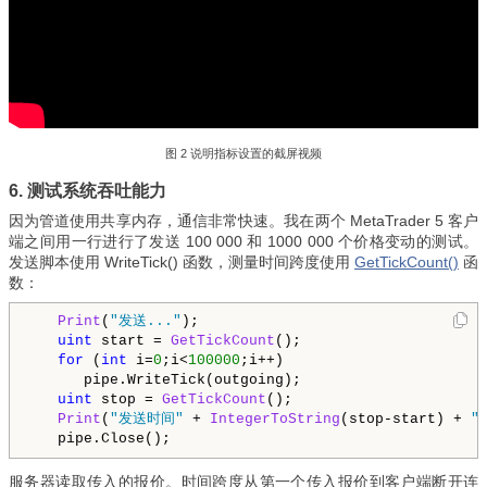
图 2 说明指标设置的截屏视频
6. 测试系统吞吐能力
因为管道使用共享内存，通信非常快速。我在两个 MetaTrader 5 客户
端之间用一行进行了发送 100 000 和 1000 000 个价格变动的测试。
发送脚本使用 WriteTick() 函数，测量时间跨度使用
GetTickCount()
函
数：
   Print
(
"发送..."
);

uint
 start = 
GetTickCount
();

for
 (
int
 i=
0
;i<
100000
;i++)

      pipe.WriteTick(outgoing);

uint
 stop = 
GetTickCount
();

Print
(
"发送时间"
 + 
IntegerToString
(stop-start) + 
"
服务器读取传入的报价。时间跨度从第一个传入报价到客户端断开连