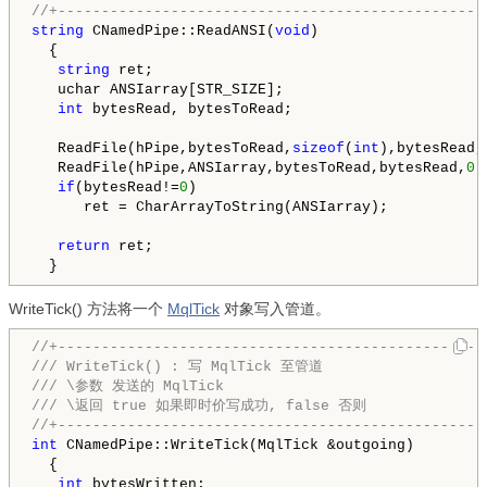
//+-------------------------------------------------
string
 CNamedPipe::ReadANSI(
void
)

  {

string
 ret;

   uchar ANSIarray[STR_SIZE];

int
 bytesRead, bytesToRead;

   ReadFile(hPipe,bytesToRead,
sizeof
(
int
),bytesRead,
   ReadFile(hPipe,ANSIarray,bytesToRead,bytesRead,
0
);
if
(bytesRead!=
0
)

      ret = CharArrayToString(ANSIarray);

return
 ret;

WriteTick() 方法将一个
MqlTick
对象写入管道。
//+--------------------------------------------------
/// WriteTick() : 写 MqlTick 至管道

/// \参数 发送的 MqlTick

/// \返回 true 如果即时价写成功, false 否则

int
 CNamedPipe::WriteTick(
MqlTick
 &outgoing)

  {

int
 bytesWritten;
