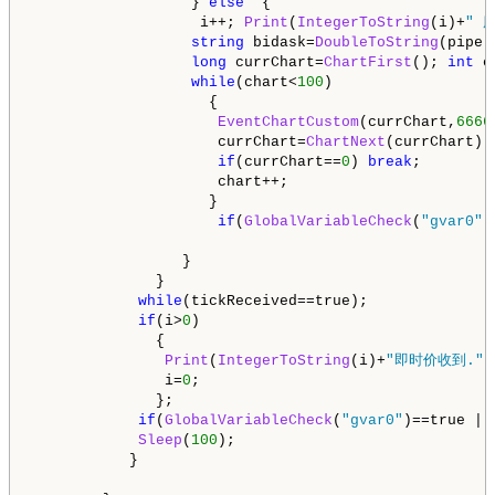
                  } 
else
  {

                   i++; 
Print
(
IntegerToString
(i)+
" 
string
 bidask=
DoubleToString
(pipe.
long
 currChart=
ChartFirst
(); 
int
 c
while
(chart<
100
) 
                    {

EventChartCustom
(currChart,
6666
                     currChart=
ChartNext
(currChart);
if
(currChart==
0
) 
break
;        
                     chart++;
                    }

if
(
GlobalVariableCheck
(
"gvar0"
)
                 }

              }

while
(tickReceived==true);

if
(i>
0
)

              {

Print
(
IntegerToString
(i)+
"即时价收到."
)
               i=
0
;

              };

if
(
GlobalVariableCheck
(
"gvar0"
)==true ||
Sleep
(
100
);

           }
