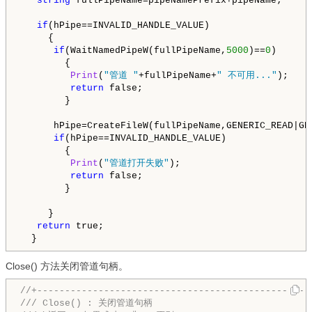
string
 fullPipeName=pipeNamePrefix+pipeName;

if
(hPipe==INVALID_HANDLE_VALUE)

     {

if
(WaitNamedPipeW(fullPipeName,
5000
)==
0
)

        {

Print
(
"管道 "
+fullPipeName+
" 不可用..."
);

return
 false;

        }

      hPipe=CreateFileW(fullPipeName,GENERIC_READ|GE
if
(hPipe==INVALID_HANDLE_VALUE)

        {

Print
(
"管道打开失败"
);

return
 false;

        }

     }

return
 true;

Close() 方法关闭管道句柄。
//+--------------------------------------------------
/// Close() : 关闭管道句柄
