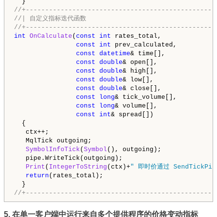
//+-------------------------------------------------
//| 自定义指标迭代函数                                   
//+-------------------------------------------------
int
OnCalculate
(
const
int
 rates_total,

const
int
 prev_calculated,

const
datetime
& time[],

const
double
& open[],

const
double
& high[],

const
double
& low[],

const
double
& close[],

const
long
& tick_volume[],

const
long
& volume[],

const
int
& spread[])

  {

   ctx++;

MqlTick
 outgoing;

SymbolInfoTick
(
Symbol
(), outgoing);

   pipe.WriteTick(outgoing);

Print
(
IntegerToString
(ctx)+
" 即时价通过 SendTickPi
return
(rates_total);

//+-------------------------------------------------
5. 在单一客户端中运行来自多个提供程序的价格变动指标