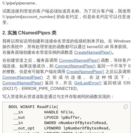
\\.\pipe\
pipename
。
试图连接到管道的客户端必须知道其名称。为了区分客户端，我使用
\\.\pipe\mt[account_number] 的命名约定，但是命名约定可以任意改
变。
2. 实施 CNamedPipes 类
我将以简短说明创建和连接命名管道的低级机制来开始。在 Windows
操作系统中，所有处理管道的函数都可以通过 kernel32.dll 库来获得。
在服务器端创建命名管道实例的函数是
CreateNamedPipe()
。
在创建管道之后，服务器调用
ConnectNamedPipe()
函数，等待客户
端连接。如果连接成功，则
ConnectNamedPipe()
返回一个不等于 0
的整数。但是有可能客户端在调用
CreateNamedPipe()
之后以及调用
ConnectNamedPipe()
之前成功连接。在这种情况下，
ConnectNamedPipe()
返回 0，并且
GetLastError()
返回错误 535
(0X217)：ERROR_PIPE_CONNECTED。
写入管道和从管道读取是通过与文件存取相同的函数实现的：
BOOL WINAPI ReadFile(

  __in         HANDLE hFile,

  __out        LPVOID lpBuffer,

  __in         DWORD nNumberOfBytesToRead,

  __out_opt    LPDWORD lpNumberOfBytesRead,
