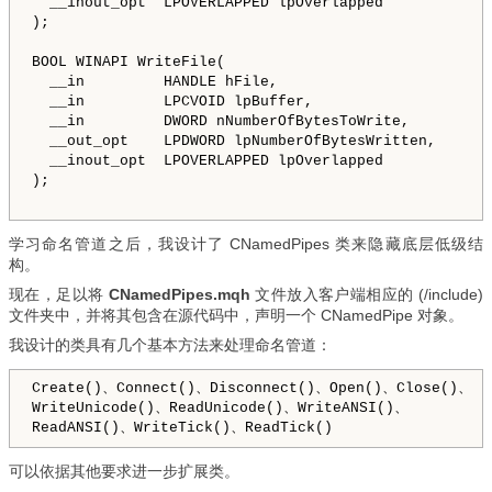
  __inout_opt  LPOVERLAPPED lpOverlapped

);

BOOL WINAPI WriteFile(

  __in         HANDLE hFile,

  __in         LPCVOID lpBuffer,

  __in         DWORD nNumberOfBytesToWrite,

  __out_opt    LPDWORD lpNumberOfBytesWritten,

  __inout_opt  LPOVERLAPPED lpOverlapped

);

学习命名管道之后，我设计了 CNamedPipes 类来隐藏底层低级结
构。
现在，足以将
CNamedPipes.mqh
文件放入客户端相应的 (/include)
文件夹中，并将其包含在源代码中，声明一个 CNamedPipe 对象。
我设计的类具有几个基本方法来处理命名管道：
Create()、Connect()、Disconnect()、Open()、Close()、
WriteUnicode()、ReadUnicode()、WriteANSI()、
ReadANSI()、WriteTick()、ReadTick()
可以依据其他要求进一步扩展类。