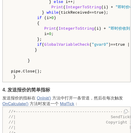
                 } 
else
 i++;

Print
(
IntegerToString
(i) + 
"即时价收
              } 
while
(tickReceived==true);

if
 (i>
0
) 

            {

Print
(
IntegerToString
(i) + 
"即时价收到.
               i=
0
;

            };

if
(
GlobalVariableCheck
(
"gvar0"
)==true ||
           }

        }

 pipe.Close(); 

4. 发送报价的简单指标
发送报价的指标在
OnInit()
方法中打开一条管道，然后在每次触发
OnCalculate()
方法时发送一个
MqlTick
：
//+-------------------------------------------------
//|                                        SendTickP
//|                                      Copyright 2
//|                                                h