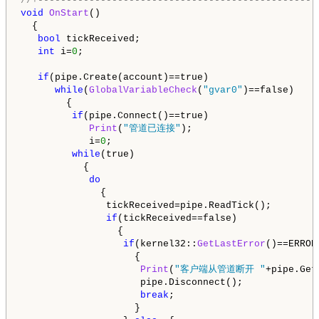
//+-------------------------------------------------
void
OnStart
()

  {

bool
 tickReceived;

int
 i=
0
;

if
(pipe.Create(account)==true)

while
(
GlobalVariableCheck
(
"gvar0"
)==false)

        {

if
(pipe.Connect()==true)

Print
(
"管道已连接"
);

            i=
0
;

while
(true)

           {

do
              {

               tickReceived=pipe.ReadTick();

if
(tickReceived==false)

                 {

if
(kernel32::
GetLastError
()==ERROR
                    {

Print
(
"客户端从管道断开 "
+pipe.Get
                     pipe.Disconnect();

break
;

                    }
