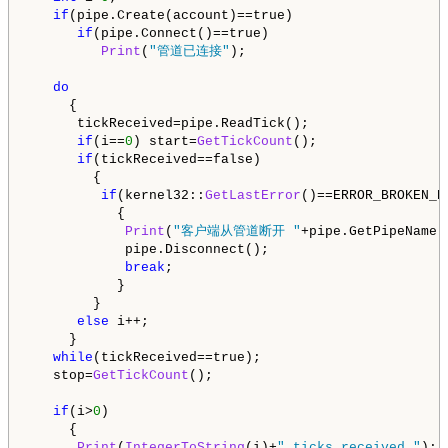
if
(pipe.Create(account)==true)

if
(pipe.Connect()==true)

Print
(
"管道已连接"
);

do
     {

      tickReceived=pipe.ReadTick();

if
(i==
0
) start=
GetTickCount
();

if
(tickReceived==false)

        {

if
(kernel32::
GetLastError
()==ERROR_BROKEN_PI
           {

Print
(
"客户端从管道断开 "
+pipe.GetPipeName()
            pipe.Disconnect();

break
;

           }

        }

else
 i++;

     }

while
(tickReceived==true);

   stop=
GetTickCount
();

if
(i>
0
)

     {

Print
(
IntegerToString
(i)+
" ticks received."
);
