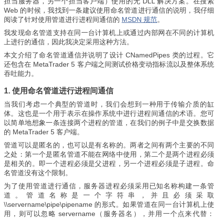
担当服务器，另一个担当客户端）使用的无 DLL 解决方案。在搜索
Web 的时候，我找到一条建议使用命名管道进行通信的说明，我仔细
阅读了针对使用管道进行进程间通信的
MSDN 规范
。
我发现命名管道支持在同一台计算机上或通过内部网在不同的计算机
上进行的通信，因此我决定采用这种方法。
本文介绍了命名管道通信并说明了设计 CNamedPipes 类的过程。它
还包含在 MetaTrader 5 客户端之间测试价格变动指标流以及整体系统
吞吐能力。
1. 使用命名管道进行进程间通信
当我们考虑一个典型的管道时，我们会想到一种用于传输介质的缸
体。这也是一个用于表示在操作系统中进行进程间通信的术语。您可
以简单地想象一条连接两个进程的管道，在我们的例子中是交换数据
的 MetaTrader 5 客户端。
管道可以是匿名的，也可以是有名称的。两者之间有两个主要的不同
之处：第一个是匿名管道不能在网络中使用，第二个是两个进程必须
是相关的。即一个进程必须是父进程，另一个进程必须是子进程。命
名管道没有这个限制。
为了使用管道进行通信，服务器进程必须采用已知名称构建一条管
道。管道名称是一个字符串，并且必须采取
\\servername\pipe\pipename 的形式。如果管道在同一台计算机上使
用，则可以忽略 servername（服务器名），并用一个点来代替：