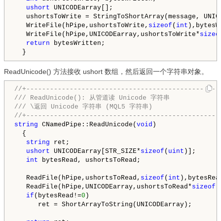
ushort
 UNICODEarray[];

   ushortsToWrite = StringToShortArray(message, UNICO
   WriteFile(hPipe,ushortsToWrite,
sizeof
(
int
),bytesW
   WriteFile(hPipe,UNICODEarray,ushortsToWrite*
sizeo
return
 bytesWritten;

ReadUnicode() 方法接收 ushort 数组，然后返回一个字符串对象。
//+-------------------------------------------------
///
 ReadUnicode(): 从管道读 Unicode 字符串
///
 \返回 Unicode 字符串 (MQL5 字符串)
//+-------------------------------------------------
string
 CNamedPipe::ReadUnicode(
void
)

  {

string
 ret;

ushort
 UNICODEarray[STR_SIZE*
sizeof
(
uint
)];

int
 bytesRead, ushortsToRead;

   ReadFile(hPipe,ushortsToRead,
sizeof
(
int
),bytesRea
   ReadFile(hPipe,UNICODEarray,ushortsToRead*
sizeof
(
if
(bytesRead!=
0
)

      ret = ShortArrayToString(UNICODEarray);
