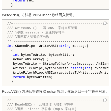
return
 ret;

WriteANSI() 方法将 ANSI uchar 数组写入管道。
//+-------------------------------------------------
///
 WriteANSI() : 写 ANSI 字符串至管道
///
 \参数 message - 发送的字符串
///
 \返回写入管道的字节数                                 
//+-------------------------------------------------
int
 CNamedPipe::WriteANSI(
string
 message)

  {

int
 bytesToWrite, bytesWritten;

   uchar ANSIarray[];

   bytesToWrite = StringToCharArray(message, ANSIarra
   WriteFile(hPipe,bytesToWrite,
sizeof
(
int
),bytesWri
   WriteFile(hPipe,ANSIarray,bytesToWrite,bytesWritt
return
 bytesWritten;

ReadANSI() 方法从管道读取 uchar 数组，然后返回一个字符串对象。
//+-------------------------------------------------
///
 ReadANSI(): 从管道读 ANSI 字符串
///
 \返回 Unicode 字符串 (MQL5 字符串)