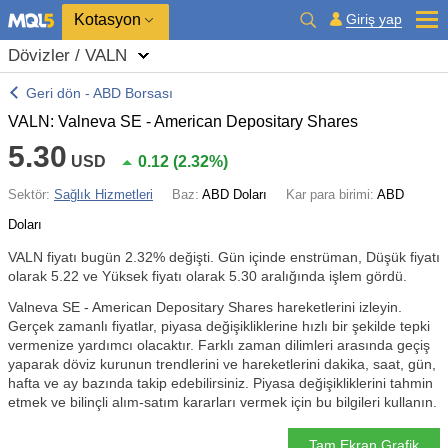
Kotasyon
Giriş yap
Dövizler / VALN
Geri dön - ABD Borsası
VALN: Valneva SE - American Depositary Shares
5.30
USD
0.12
(
2.32%
)
Sektör:
Sağlık Hizmetleri
Baz:
ABD Doları
Kar para birimi:
ABD
Doları
VALN fiyatı bugün
2.32%
değişti. Gün içinde enstrüman, Düşük fiyatı
olarak 5.22 ve Yüksek fiyatı olarak 5.30 aralığında işlem gördü.
Valneva SE - American Depositary Shares hareketlerini izleyin.
Gerçek zamanlı fiyatlar, piyasa değişikliklerine hızlı bir şekilde tepki
vermenize yardımcı olacaktır. Farklı zaman dilimleri arasında geçiş
yaparak döviz kurunun trendlerini ve hareketlerini dakika, saat, gün,
hafta ve ay bazında takip edebilirsiniz. Piyasa değişikliklerini tahmin
etmek ve bilinçli alım-satım kararları vermek için bu bilgileri kullanın.
Tam Ekran Grafik