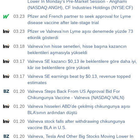
Lower In Monday's Pre-Market Session - Anghami
(NASDAQ:ANGH), CF Industries Holdings (NYSE:CF)
19:00
Fed Tüketici Kredisi m/m
03.23
Pfizer and French partner to seek approval for Lyme
Açıklanan
Beklenti
Önceki
disease vaccine after late-stage trial
USD
$​14.17 B
$​11.44 B
$​-1.08 B
03.23
Pfizer ve Valneva’nın Lyme aşısı denemede yüzde 73
etkinlik gösterdi
19:30
CFTC Altın Ticari Olmayan Net Pozisyonlar
03.18
Valneva’nın hisse senetleri, hisse başına kazancın
Açıklanan
Beklenti
Önceki
beklentileri aşmasıyla yükseldi
USD
197.6 K
182.1 K
03.17
Valneva SE kazancı $0,13 ile beklentilere göre daha iyi,
kâr ise beklentilere göre yüksek
19:30
CFTC Ham Petrol Ticari Olmayan Net Pozisyonlar
03.17
Valneva SE earnings beat by $0.13, revenue topped
Açıklanan
Beklenti
Önceki
USD
estimates
112.4 K
120.1 K
01.20
Valneva Steps Back From US Approval Bid For
Chikungunya Vaccine - Valneva (NASDAQ:VALN)
19:30
CFTC S&P 500 Ticari Olmayan Net Pozisyonlar
01.20
Valneva hisseleri ABD’de çekilmiş chikungunya aşısı
Açıklanan
Beklenti
Önceki
USD
BLA’sının ardından düştü
-27.3 K
-17.2 K
01.20
Valneva stock falls after withdrawing chikungunya
vaccine BLA in U.S.
19:30
CFTC Nasdaq 100 Ticari Olmayan Net Pozisyonlar
01.20
Valneva, Tesla And Other Big Stocks Moving Lower In
Açıklanan
Beklenti
Önceki