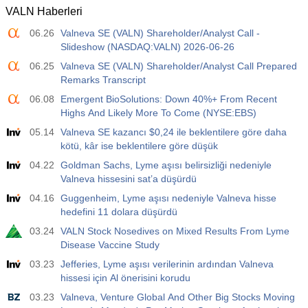
VALN Haberleri
12:30
Ortalama Saatlik Kazanç (Yıllık)
06.26
Valneva SE (VALN) Shareholder/Analyst Call -
Açıklanan
Beklenti
Önceki
USD
Slideshow (NASDAQ:VALN) 2026-06-26
3.2%
3.5%
3.5%
06.25
Valneva SE (VALN) Shareholder/Analyst Call Prepared
Remarks Transcript
12:30
Özel Tarım Dışı Bordrolar
Açıklanan
Beklenti
Önceki
06.08
Emergent BioSolutions: Down 40%+ From Recent
USD
30 K
40 K
30 K
Highs And Likely More To Come (NYSE:EBS)
05.14
Valneva SE kazancı $0,24 ile beklentilere göre daha
12:30
U6 İşsizlik Oranı
kötü, kâr ise beklentilere göre düşük
Açıklanan
Beklenti
Önceki
04.22
Goldman Sachs, Lyme aşısı belirsizliği nedeniyle
USD
7.9%
7.9%
7.9%
Valneva hissesini sat’a düşürdü
04.16
Guggenheim, Lyme aşısı nedeniyle Valneva hisse
17:00
Baker Hughes ABD Petrol Rig Sayısı
hedefini 11 dolara düşürdü
Açıklanan
Beklenti
Önceki
03.24
VALN Stock Nosedives on Mixed Results From Lyme
USD
454
451
Disease Vaccine Study
03.23
Jefferies, Lyme aşısı verilerinin ardından Valneva
17:00
Baker Hughes ABD Sondaj Kuyusu Sayısı
hissesi için Al önerisini korudu
Açıklanan
Beklenti
Önceki
03.23
Valneva, Venture Global And Other Big Stocks Moving
USD
588
588