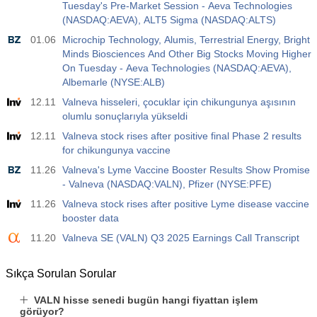
USD
Tuesday's Pre-Market Session - Aeva Technologies
-14.6 K
4.9 K
(NASDAQ:AEVA), ALT5 Sigma (NASDAQ:ALTS)
01.06
Microchip Technology, Alumis, Terrestrial Energy, Bright
Minds Biosciences And Other Big Stocks Moving Higher
On Tuesday - Aeva Technologies (NASDAQ:AEVA),
Albemarle (NYSE:ALB)
12.11
Valneva hisseleri, çocuklar için chikungunya aşısının
olumlu sonuçlarıyla yükseldi
12.11
Valneva stock rises after positive final Phase 2 results
for chikungunya vaccine
11.26
Valneva's Lyme Vaccine Booster Results Show Promise
- Valneva (NASDAQ:VALN), Pfizer (NYSE:PFE)
11.26
Valneva stock rises after positive Lyme disease vaccine
booster data
11.20
Valneva SE (VALN) Q3 2025 Earnings Call Transcript
Sıkça Sorulan Sorular
VALN hisse senedi bugün hangi fiyattan işlem
görüyor?