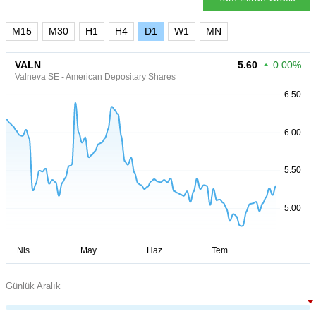
M15
M30
H1
H4
D1
W1
MN
VALN
5.60
0.00%
Valneva SE - American Depositary Shares
Günlük Aralık