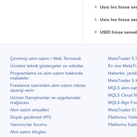
Usio Inc hisse se
Usio Inc hisse se
USIO hisse sened
Çevrimiçi alım-satım / Web Terminali
MetaTrader 5
İ
Ücretsiz teknik göstergeler ve robotlar
En son
MetaTr
Programlama ve alım-satım hakkında
Haberler, yenili
makaleler
MetaTrader 5
K
Freelance üzerinden alım-satım robotu
MQL5 alım-satım 
siparişi verin
MQL5 Cloud N
Uzman Danışmanlar ve uygulamalar
mağazası
MQL5 Algo Fo
Alım-satım sinyalleri
MetaTrader 5
'i
Düşük gecikmeli VPS
Platformu Yükl
Yatırımcılar forumu
Platformu Kald
Alım-satım blogları