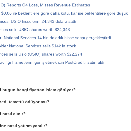
SIO) Reports Q4 Loss, Misses Revenue Estimates
 $0,06 ile beklentilere göre daha kötü, kâr ise beklentilere göre düşük
ices, USIO hisselerini 24.343 dolara sattı
vices sells USIO shares worth $24,343
ı National Services 14 bin dolarlık hisse satışı gerçekleştirdi
lder National Services sells $14k in stock
vices sells Usio (USIO) shares worth $22,274
acılığı hizmetlerini genişletmek için PostCredit’i satın aldı
i bugün hangi fiyattan işlem görüyor?
enedi temettü ödüyor mu?
 nasıl alınır?
ne nasıl yatırım yapılır?