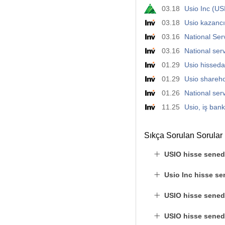
03.18
Usio Inc (U
03.18
Usio kazancı
03.16
National Serv
03.16
National ser
01.29
Usio hissedar
01.29
Usio shareho
01.26
National ser
11.25
Usio, iş bank
Sıkça Sorulan Sorular
USIO hisse sened
Usio Inc hisse s
USIO hisse senedi
USIO hisse senedi