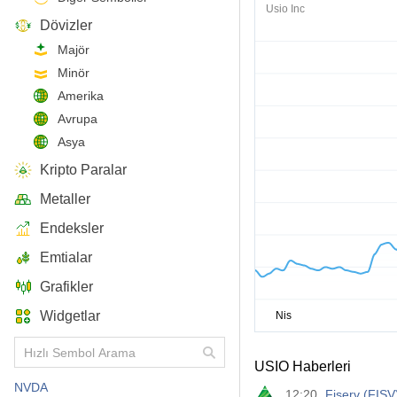
Usio Inc
Dövizler
Majör
Minör
Amerika
Avrupa
Asya
Kripto Paralar
Metaller
Endeksler
Emtialar
Grafikler
Widgetlar
USIO Haberleri
NVDA
12:20
Fiserv (FIS