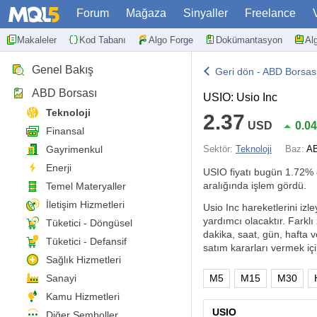
Forum
Mağaza
Sinyaller
Freelance
Makaleler
Kod Tabanı
Algo Forge
Dokümantasyon
Al
Genel Bakış
Geri dön - ABD Borsas
ABD Borsası
USIO: Usio Inc
Teknoloji
2.37
USD
0.0
Finansal
Gayrimenkul
Sektör:
Teknoloji
Baz:
AB
Enerji
USIO fiyatı bugün
1.72%
aralığında işlem gördü.
Temel Materyaller
İletişim Hizmetleri
Usio Inc hareketlerini izle
yardımcı olacaktır. Farklı
Tüketici - Döngüsel
dakika, saat, gün, hafta v
Tüketici - Defansif
satım kararları vermek için
Sağlık Hizmetleri
Sanayi
M5
M15
M30
Kamu Hizmetleri
USIO
Diğer Semboller