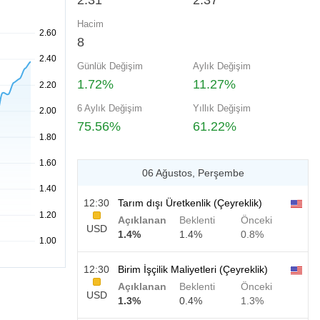
2.31
2.37
Hacim
8
Günlük Değişim
Aylık Değişim
1.72%
11.27%
6 Aylık Değişim
Yıllık Değişim
75.56%
61.22%
06 Ağustos, Perşembe
12:30
Tarım dışı Üretkenlik (Çeyreklik)
Açıklanan
Beklenti
Önceki
USD
1.4%
1.4%
0.8%
12:30
Birim İşçilik Maliyetleri (Çeyreklik)
Açıklanan
Beklenti
Önceki
USD
1.3%
0.4%
1.3%