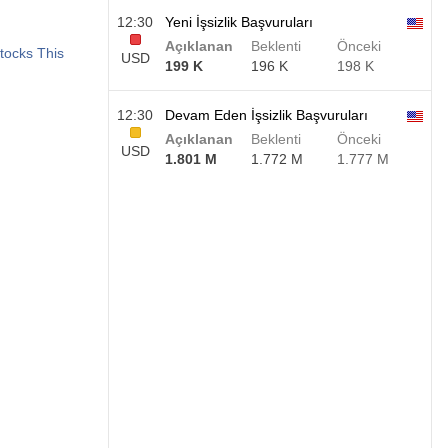
12:30
Yeni İşsizlik Başvuruları
Açıklanan
Beklenti
Önceki
tocks This
USD
199 K
196 K
198 K
12:30
Devam Eden İşsizlik Başvuruları
Açıklanan
Beklenti
Önceki
USD
1.801 M
1.772 M
1.777 M