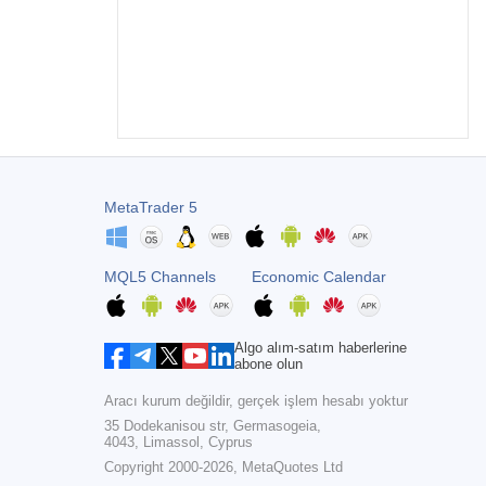
MetaTrader 5
MQL5 Channels
Economic Calendar
Algo alım-satım haberlerine
abone olun
Aracı kurum değildir, gerçek işlem hesabı yoktur
35 Dodekanisou str, Germasogeia,
4043, Limassol, Cyprus
Copyright 2000-2026,
MetaQuotes Ltd