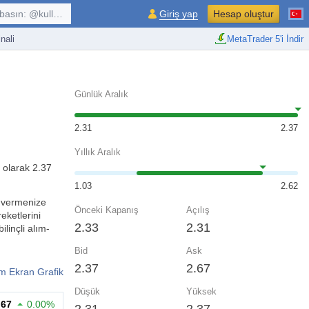
kullanıcı, $sembol, ...
Giriş yap
Hesap oluştur
nali
MetaTrader 5'i İndir
Günlük Aralık
2.31
2.37
Yıllık Aralık
 olarak 2.37
1.03
2.62
ki vermenize
Önceki Kapanış
Açılış
eketlerini
2.33
2.31
ilinçli alım-
Bid
Ask
2.37
2.67
m Ekran Grafik
Düşük
Yüksek
.67
0.00%