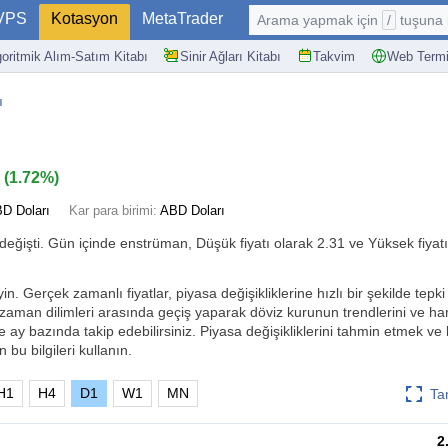
VPS
Kotasyon
MetaTrader
Arama yapmak için
/
tuşuna basın: @
goritmik Alım-Satım Kitabı
Sinir Ağları Kitabı
Takvim
Web Termi
ı
4
(
1.72%
)
D Doları
Kar para birimi:
ABD Doları
değişti. Gün içinde enstrüman, Düşük fiyatı olarak 2.31 ve Yüksek fiyatı
yin. Gerçek zamanlı fiyatlar, piyasa değişikliklerine hızlı bir şekilde tep
 zaman dilimleri arasında geçiş yaparak döviz kurunun trendlerini ve har
e ay bazında takip edebilirsiniz. Piyasa değişikliklerini tahmin etmek ve b
 bu bilgileri kullanın.
H1
H4
D1
W1
MN
Ta
2