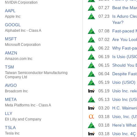
NVIDIA Corporation
07.27
Beat the Mar
AAPL
07.23
Is Aduro Cle
Apple Inc
Year?
GOOGL
Alphabet Inc - Class A
07.08
Fast-paced M
MSFT
07.02
Are You Loo
Microsoft Corporation
06.22
Why Fast-pac
AMZN
06.19
Is Usio (USI
Amazon.com Inc
06.15
Should You B
TSM
Taiwan Semiconductor Manufacturing
06.04
Despite Fast
Company Ltd
05.19
Usio (USIO) 
AVGO
05.19
Usio Inc. rek
Broadcom Inc
META
05.13
Usio Inc (US
Meta Platforms Inc - Class A
03.20
H.C. Wainwrig
LLY
03.18
Usio, Inc. (
Eli Lilly and Company
03.18
Here's What 
TSLA
Tesla Inc
03.18
Usio Inc. 4Ç