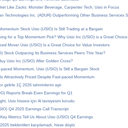
ket Like Zacks: Monster Beverage, Carpenter Tech, Usio in Focus
an Technologies Inc. (ADUR) Outperforming Other Business Services S
omentum Stock Usio (USIO) Is Still Trading at a Bargain
king for a Top Momentum Pick? Why Usio Inc (USIO) is a Great Choice
ed Mover Usio (USIO) Is a Great Choice for Value Investors
O) Stock Outpacing Its Business Services Peers This Year?
uy Usio Inc (USIO) After Golden Cross?
-paced Momentum, Usio (USIO) Is Still a Bargain Stock
Is Attractively Priced Despite Fast-paced Momentum
or gelirle 1Ç 2026 tahminlerini aştı
IO) Reports Break-Even Earnings for Q1
ht, Usio hissesi için Al tavsiyesini korudu
USIO) Q4 2025 Earnings Call Transcript
Key Metrics Tell Us About Usio (USIO) Q4 Earnings
 2025 beklentileri karşılamadı, hisse düştü