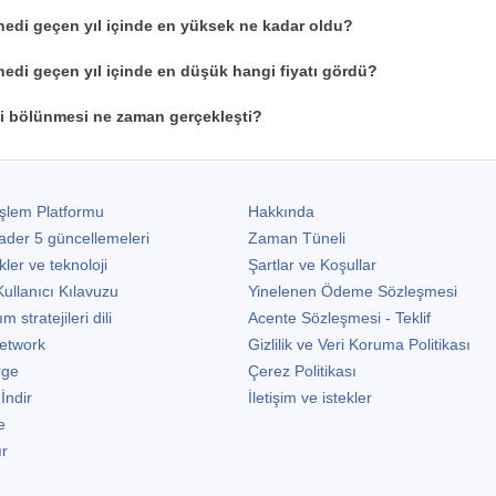
nedi geçen yıl içinde en yüksek ne kadar oldu?
nedi geçen yıl içinde en düşük hangi fiyatı gördü?
i bölünmesi ne zaman gerçekleşti?
şlem Platformu
Hakkında
ader 5
güncellemeleri
Zaman Tüneli
kler ve teknoloji
Şartlar ve Koşullar
ullanıcı Kılavuzu
Yinelenen Ödeme Sözleşmesi
stratejileri dili
Acente Sözleşmesi - Teklif
etwork
Gizlilik ve Veri Koruma Politikası
rge
Çerez Politikası
 İndir
İletişim ve istekler
e
ır