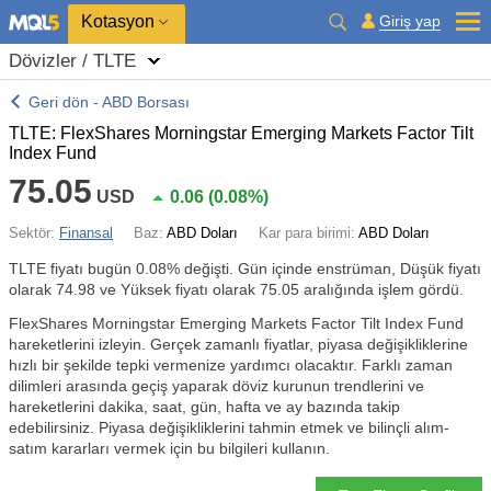
Kotasyon
Giriş yap
Dövizler / TLTE
Geri dön - ABD Borsası
TLTE: FlexShares Morningstar Emerging Markets Factor Tilt
Index Fund
75.05
USD
0.06
(
0.08%
)
Sektör:
Finansal
Baz:
ABD Doları
Kar para birimi:
ABD Doları
TLTE fiyatı bugün
0.08%
değişti. Gün içinde enstrüman, Düşük fiyatı
olarak 74.98 ve Yüksek fiyatı olarak 75.05 aralığında işlem gördü.
FlexShares Morningstar Emerging Markets Factor Tilt Index Fund
hareketlerini izleyin. Gerçek zamanlı fiyatlar, piyasa değişikliklerine
hızlı bir şekilde tepki vermenize yardımcı olacaktır. Farklı zaman
dilimleri arasında geçiş yaparak döviz kurunun trendlerini ve
hareketlerini dakika, saat, gün, hafta ve ay bazında takip
edebilirsiniz. Piyasa değişikliklerini tahmin etmek ve bilinçli alım-
satım kararları vermek için bu bilgileri kullanın.