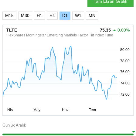
Tam Ekran Grafik
M15
M30
H1
H4
D1
W1
MN
TLTE
75.35
0.00%
FlexShares Morningstar Emerging Markets Factor Tilt Index Fund
Günlük Aralık