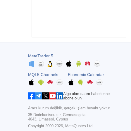
MetaTrader 5
MQL5 Channels
Economic Calendar
Algo alım-satım haberlerine
abone olun
Aracı kurum değildir, gerçek işlem hesabı yoktur
35 Dodekanisou str, Germasogeia,
4043, Limassol, Cyprus
Copyright 2000-2026,
MetaQuotes Ltd