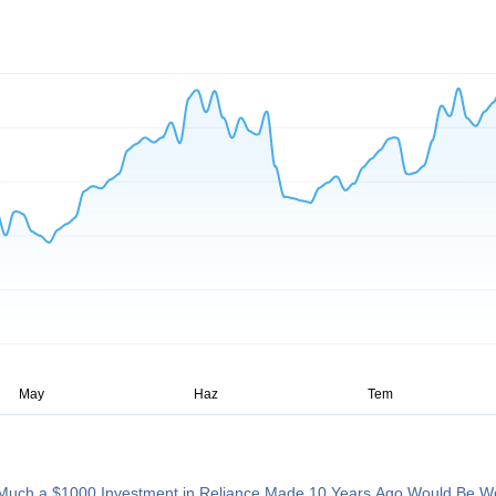
Much a $1000 Investment in Reliance Made 10 Years Ago Would Be W