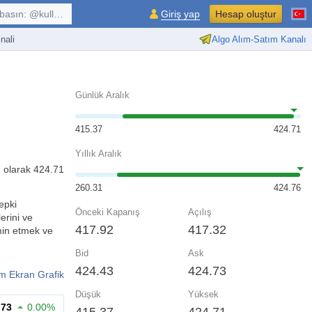
kullanıcı, $sembol, ...
Giriş yap
Hesap oluştur
nali
Algo Alım-Satım Kanalı
Günlük Aralık
415.37
424.71
Yıllık Aralık
ı olarak 424.71
260.31
424.76
tepki
Önceki Kapanış
Açılış
erini ve
417.92
417.32
hmin etmek ve
Bid
Ask
424.43
424.73
m Ekran Grafik
Düşük
Yüksek
.73
0.00%