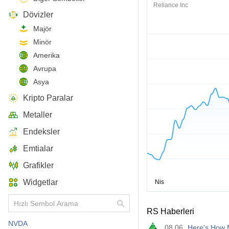
Reliance Inc
Dövizler
Majör
Minör
Amerika
Avrupa
Asya
Kripto Paralar
Metaller
Endeksler
Emtialar
Grafikler
Widgetlar
RS Haberleri
NVDA
08.06
Here's How 