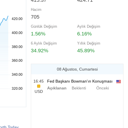
415.37
424.71
Hacim
705
Günlük Değişim
Aylık Değişim
1.56%
6.16%
6 Aylık Değişim
Yıllık Değişim
34.92%
45.89%
08 Ağustos, Cumartesi
16:45
Fed Başkanı Bowman'ın Konuşması
Açıklanan
Beklenti
Önceki
USD
orth Today