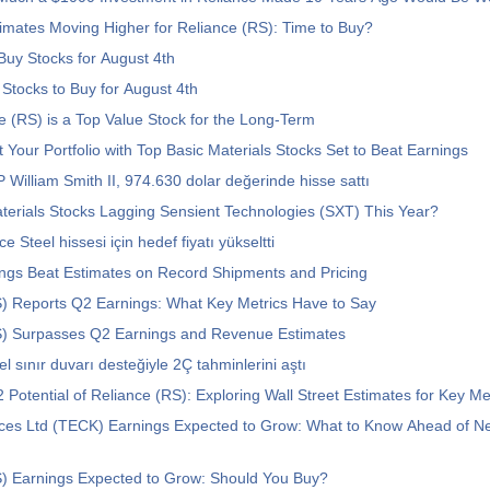
imates Moving Higher for Reliance (RS): Time to Buy?
uy Stocks for August 4th
Stocks to Buy for August 4th
 (RS) is a Top Value Stock for the Long-Term
 Your Portfolio with Top Basic Materials Stocks Set to Beat Earnings
 William Smith II, 974.630 dolar değerinde hisse sattı
Are Basic Materials Stocks Lagging Sensient Technologies (SXT) This Year?
 Steel hissesi için hedef fiyatı yükseltti
ngs Beat Estimates on Record Shipments and Pricing
) Reports Q2 Earnings: What Key Metrics Have to Say
S) Surpasses Q2 Earnings and Revenue Estimates
l sınır duvarı desteğiyle 2Ç tahminlerini aştı
 Potential of Reliance (RS): Exploring Wall Street Estimates for Key Me
ces Ltd (TECK) Earnings Expected to Grow: What to Know Ahead of N
S) Earnings Expected to Grow: Should You Buy?