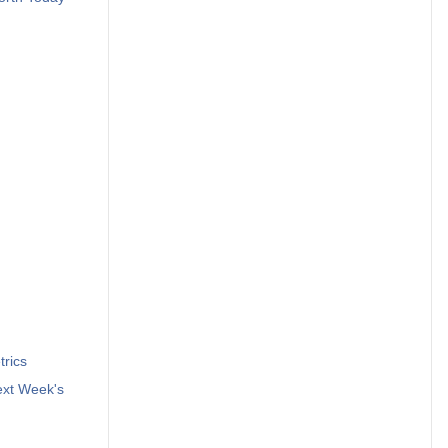
trics
ext Week's