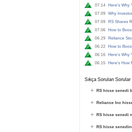
07.14
Here's Why Y
07.09
Why Investo
07.09
RS Shares Ri
07.06
How to Boost
06.29
Reliance St
06.22
How to Boost
06.16
Here's Why Y
06.15
Here's How 
Sıkça Sorulan Sorular
RS hisse senedi 
Reliance Inc his
RS hisse senedi na
RS hisse senedine