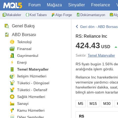
Forum
Mağaza
Sinyaller
Freelance
Makaleler
Kod Tabanı
Algo Forge
Dokümantasyon
Al
Genel Bakış
Geri dön - ABD Borsas
ABD Borsası
RS: Reliance Inc
Teknoloji
424.43
USD
Finansal
Gayrimenkul
Sektör:
Temel Materyaller
Enerji
RS fiyatı bugün
1.56%
değ
aralığında işlem gördü.
Temel Materyaller
İletişim Hizmetleri
Reliance Inc hareketlerini 
vermenize yardımcı olacak
Tüketici - Döngüsel
hareketlerini dakika, saat
Tüketici - Defansif
bilinçli alım-satım kararlar
Sağlık Hizmetleri
Sanayi
M5
M15
M30
Kamu Hizmetleri
RS
Diğer Semboller