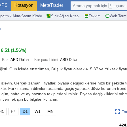
VPS
Kotasyon
MetaTrader
Arama yapmak için
/
tuşuna basın: @
goritmik Alım-Satım Kitabı
Sinir Ağları Kitabı
Takvim
Web Termi
ı
6.51
(
1.56%
)
Baz:
ABD Doları
Kar para birimi:
ABD Doları
işti. Gün içinde enstrüman, Düşük fiyatı olarak 415.37 ve Yüksek fiyat
izleyin. Gerçek zamanlı fiyatlar, piyasa değişikliklerine hızlı bir şekilde 
tır. Farklı zaman dilimleri arasında geçiş yaparak döviz kurunun trendl
, gün, hafta ve ay bazında takip edebilirsiniz. Piyasa değişikliklerini ta
ı vermek için bu bilgileri kullanın.
H1
H4
D1
W1
MN
Ta
424