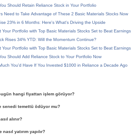
ou Should Retain Reliance Stock in Your Portfolio
rs Need to Take Advantage of These 2 Basic Materials Stocks Now
se 23% in 6 Months: Here's What's Driving the Upside
 Your Portfolio with Top Basic Materials Stocks Set to Beat Earnings
ock Rises 34% YTD: Will the Momentum Continue?
 Your Portfolio with Top Basic Materials Stocks Set to Beat Earnings
ou Should Add Reliance Stock to Your Portfolio Now
Much You'd Have If You Invested $1000 in Reliance a Decade Ago
bugün hangi fiyattan işlem görüyor?
se senedi temettü ödüyor mu?
sıl alınır?
 nasıl yatırım yapılır?