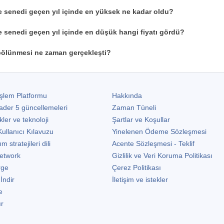
e senedi geçen yıl içinde en yüksek ne kadar oldu?
e senedi geçen yıl içinde en düşük hangi fiyatı gördü?
bölünmesi ne zaman gerçekleşti?
şlem Platformu
Hakkında
ader 5
güncellemeleri
Zaman Tüneli
kler ve teknoloji
Şartlar ve Koşullar
ullanıcı Kılavuzu
Yinelenen Ödeme Sözleşmesi
stratejileri dili
Acente Sözleşmesi - Teklif
etwork
Gizlilik ve Veri Koruma Politikası
rge
Çerez Politikası
 İndir
İletişim ve istekler
e
ır