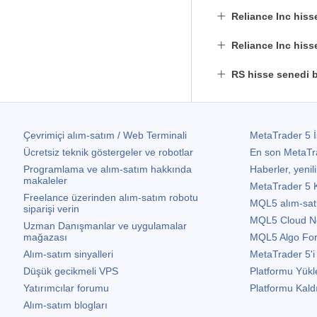
Reliance Inc hiss
Reliance Inc hiss
RS hisse senedi 
Çevrimiçi alım-satım / Web Terminali
MetaTrader 5
İ
Ücretsiz teknik göstergeler ve robotlar
En son
MetaTr
Programlama ve alım-satım hakkında
Haberler, yenili
makaleler
MetaTrader 5
K
Freelance üzerinden alım-satım robotu
MQL5 alım-satım 
siparişi verin
MQL5 Cloud N
Uzman Danışmanlar ve uygulamalar
mağazası
MQL5 Algo Fo
Alım-satım sinyalleri
MetaTrader 5
'i
Düşük gecikmeli VPS
Platformu Yükl
Yatırımcılar forumu
Platformu Kald
Alım-satım blogları