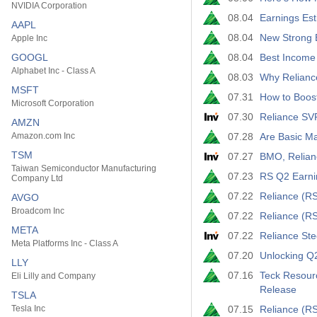
NVIDIA Corporation
08.04
Earnings Est
AAPL
08.04
New Strong B
Apple Inc
GOOGL
08.04
Best Income 
Alphabet Inc - Class A
08.03
Why Reliance
MSFT
07.31
How to Boost
Microsoft Corporation
07.30
Reliance SVP
AMZN
Amazon.com Inc
07.28
TSM
07.27
BMO, Reliance
Taiwan Semiconductor Manufacturing
07.23
RS Q2 Earni
Company Ltd
07.22
Reliance (RS
AVGO
Broadcom Inc
07.22
Reliance (R
META
07.22
Reliance Stee
Meta Platforms Inc - Class A
07.20
Unlocking Q2
LLY
07.16
Teck Resour
Eli Lilly and Company
Release
TSLA
Tesla Inc
07.15
Reliance (R