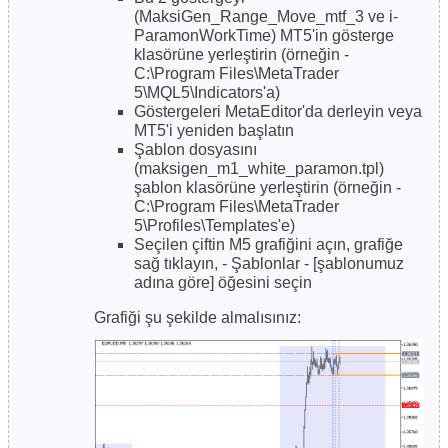
(MaksiGen_Range_Move_mtf_3 ve i-
ParamonWorkTime) MT5'in gösterge
klasörüne yerleştirin (örneğin -
C:\Program Files\MetaTrader
5\MQL5\Indicators'a)
Göstergeleri MetaEditor'da derleyin veya
MT5'i yeniden başlatın
Şablon dosyasını
(maksigen_m1_white_paramon.tpl)
şablon klasörüne yerleştirin (örneğin -
C:\Program Files\MetaTrader
5\Profiles\Templates'e)
Seçilen çiftin M5 grafiğini açın, grafiğe
sağ tıklayın, - Şablonlar - [şablonumuz
adına göre] öğesini seçin
Grafiği şu şekilde almalısınız: