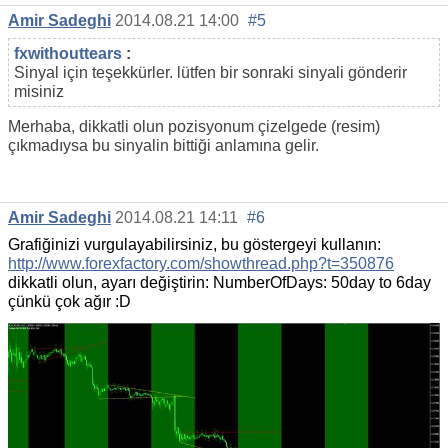
Amir Sadeghi
2014.08.21 14:00
#5
fxwithouttears
:
Sinyal için teşekkürler. lütfen bir sonraki sinyali gönderir
misiniz
Merhaba, dikkatli olun pozisyonum çizelgede (resim)
çıkmadıysa bu sinyalin bittiği anlamına gelir.
Amir Sadeghi
2014.08.21 14:11
#6
Grafiğinizi vurgulayabilirsiniz, bu göstergeyi kullanın:
http://www.forexfactory.com/showthread.php?t=350876
dikkatli olun, ayarı değiştirin: NumberOfDays: 50day to 6day
çünkü çok ağır :D