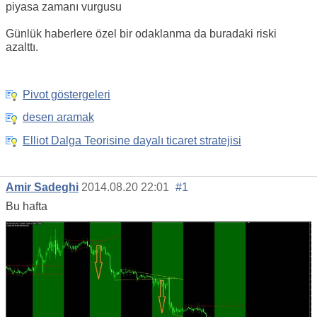
piyasa zamanı vurgusu
Günlük haberlere özel bir odaklanma da buradaki riski
azalttı.
Pivot göstergeleri
desen aramak
Elliot Dalga Teorisine dayalı ticaret stratejisi
Amir Sadeghi
2014.08.20 22:01
#1
Bu hafta