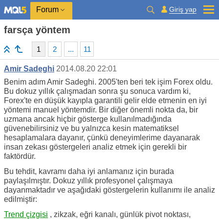
Giriş yap
Forum
farsça yöntem
1
2
...
11
Amir Sadeghi
2014.08.20 22:01
Benim adım Amir Sadeghi. 2005'ten beri tek işim Forex oldu.
Bu dokuz yıllık çalışmadan sonra şu sonuca vardım ki,
Forex'te en düşük kayıpla garantili gelir elde etmenin en iyi
yöntemi manuel yöntemdir. Bir diğer önemli nokta da, bir
uzmana ancak hiçbir gösterge kullanılmadığında
güvenebilirsiniz ve bu yalnızca kesin matematiksel
hesaplamalara dayanır, çünkü deneyimlerime dayanarak
insan zekası göstergeleri analiz etmek için gerekli bir
faktördür.
Bu tehdit, kavramı daha iyi anlamanız için burada
paylaşılmıştır. Dokuz yıllık profesyonel çalışmaya
dayanmaktadır ve aşağıdaki göstergelerin kullanımı ile analiz
edilmiştir:
Trend çizgisi
, zikzak, eğri kanalı, günlük pivot noktası,