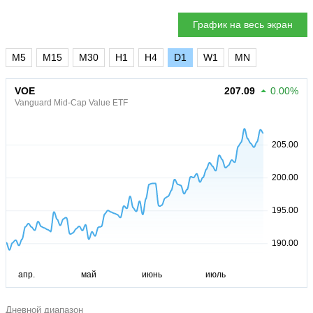
График на весь экран
M5
M15
M30
H1
H4
D1
W1
MN
VOE
207.09
0.00%
Vanguard Mid-Cap Value ETF
Дневной диапазон