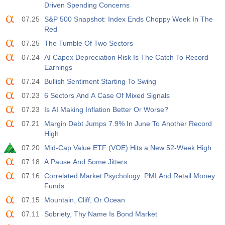
Driven Spending Concerns
07.25
S&P 500 Snapshot: Index Ends Choppy Week In The
Red
07.25
The Tumble Of Two Sectors
07.24
AI Capex Depreciation Risk Is The Catch To Record
Earnings
07.24
Bullish Sentiment Starting To Swing
07.23
6 Sectors And A Case Of Mixed Signals
07.23
Is AI Making Inflation Better Or Worse?
07.21
Margin Debt Jumps 7.9% In June To Another Record
High
07.20
Mid-Cap Value ETF (VOE) Hits a New 52-Week High
07.18
A Pause And Some Jitters
07.16
Correlated Market Psychology: PMI And Retail Money
Funds
07.15
Mountain, Cliff, Or Ocean
07.11
Sobriety, Thy Name Is Bond Market