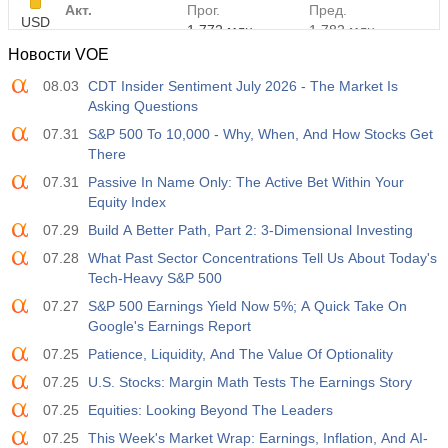
Акт.
Прог.
Пред.
USD
1.772 млн
1.782 млн
Новости VOE
08.03
CDT Insider Sentiment July 2026 - The Market Is
Asking Questions
07.31
S&P 500 To 10,000 - Why, When, And How Stocks Get
There
07.31
Passive In Name Only: The Active Bet Within Your
Equity Index
07.29
Build A Better Path, Part 2: 3-Dimensional Investing
07.28
What Past Sector Concentrations Tell Us About Today's
Tech-Heavy S&P 500
07.27
S&P 500 Earnings Yield Now 5%; A Quick Take On
Google's Earnings Report
07.25
Patience, Liquidity, And The Value Of Optionality
07.25
U.S. Stocks: Margin Math Tests The Earnings Story
07.25
Equities: Looking Beyond The Leaders
07.25
This Week's Market Wrap: Earnings, Inflation, And AI-