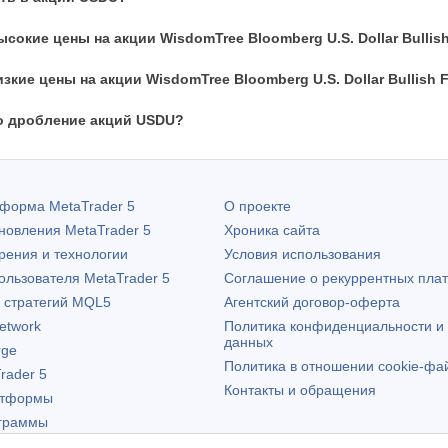
сокие цены на акции WisdomTree Bloomberg U.S. Dollar Bullis
зкие цены на акции WisdomTree Bloomberg U.S. Dollar Bullish 
о дробление акций USDU?
атформа
MetaTrader 5
О проекте
бновления
MetaTrader 5
Хроника сайта
рения и технологии
Условия использования
пользователя
MetaTrader 5
Соглашение о рекуррентных пла
х стратегий MQL5
Агентский договор-оферта
etwork
Политика конфиденциальности и
данных
rge
Политика в отношении cookie-фа
rader 5
Контакты и обращения
атформы
граммы