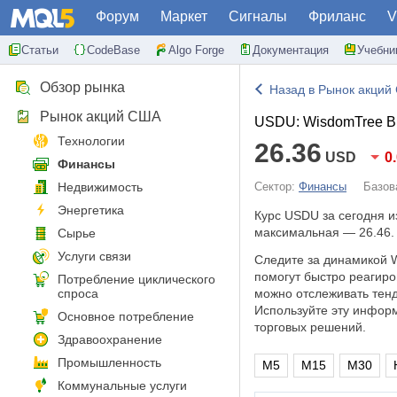
Форум
Маркет
Сигналы
Фриланс
V
Статьи
CodeBase
Algo Forge
Документация
Учебни
Обзор рынка
Назад в Рынок акций
Рынок акций США
USDU: WisdomTree Blo
Технологии
26.36
USD
0
Финансы
Недвижимость
Сектор:
Финансы
Базов
Энергетика
Курс USDU за сегодня 
максимальная — 26.46.
Сырье
Услуги связи
Следите за динамикой W
помогут быстро реагир
Потребление циклического
спроса
можно отслеживать тенд
Используйте эту инфор
Основное потребление
торговых решений.
Здравоохранение
Промышленность
M5
M15
M30
Коммунальные услуги