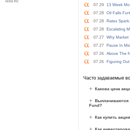
Tesla Inc
07.29
13 Week Mon
07.28
Oil Falls Fu
07.28
Rates Spark:
07.28
Escalating M
07.27
Why Market V
07.27
Pause In Mid
07.26
Above The N
07.26
Figuring Ou
Часто задаваемые в
Какова цена акц
Выплачиваются л
Fund?
Как купить акци
Как инвестирова