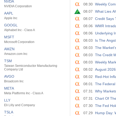
NVDA
08:30
Weekly Comm
NVIDIA Corporation
08.07
What Lies Ah
AAPL
Apple Inc
08.07
Credit Says 
GOOGL
08.06
WMR Intraday
Alphabet Inc - Class A
08.06
Underlying I
MSFT
08.03
Is The Angs
Microsoft Corporation
08.03
The Market'
AMZN
Amazon.com Inc
08.03
The Credit M
TSM
08.03
Weekly Marke
Taiwan Semiconductor Manufacturing
08.02
August 2026
Company Ltd
AVGO
08.02
Red-Hot Infl
Broadcom Inc
08.01
The Federal 
META
07.31
Why Markets
Meta Platforms Inc - Class A
07.31
Chart Of Th
LLY
Eli Lilly and Company
07.30
The Fed Hold
TSLA
07.29
Hump Day: 