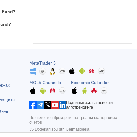
h Fund?
Fund?
MetaTrader 5
MQL5 Channels
Economic Calendar
тежах
 защиты
Подпишитесь на новости
алготрейдинга
йлов
Не является брокером, нет реальных торговых
счетов
35 Dodekanisou str, Germasogeia,
4043, Limassol, Cyprus