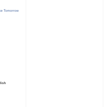
ike Tomorrow
lish