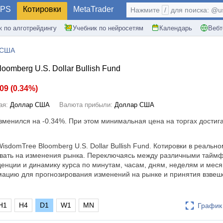
PS
Котировки
MetaTrader
Нажмите
/
для поиска: @use
к по алготрейдингу
Учебник по нейросетям
Календарь
Вебт
 США
omberg U.S. Dollar Bullish Fund
.09
(
0.34%
)
ая:
Доллар США
Валюта прибыли:
Доллар США
изменился на
-0.34%
. При этом минимальная цена на торгах достига
isdomTree Bloomberg U.S. Dollar Bullish Fund. Котировки в реальн
овать на изменения рынка. Переключаясь между различными тайм
енции и динамику курса по минутам, часам, дням, неделям и меся
мацию для прогнозирования изменений на рынке и принятия взве
H1
H4
D1
W1
MN
График 