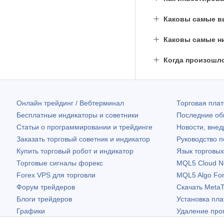
Каковы самые вы
Каковы самые ни
Когда произошл
Онлайн трейдинг / Вебтерминал
Торговая пл
Бесплатные индикаторы и советники
Последние о
Статьи о программировании и трейдинге
Новости, внед
Заказать торговый советник и индикатор
Руководство 
Купить торговый робот и индикатор
Язык торговы
Торговые сигналы форекс
MQL5 Cloud N
Forex VPS для торговли
MQL5 Algo Fo
Форум трейдеров
Скачать
MetaT
Блоги трейдеров
Установка пл
Графики
Удаление про
Бесплатные виджеты