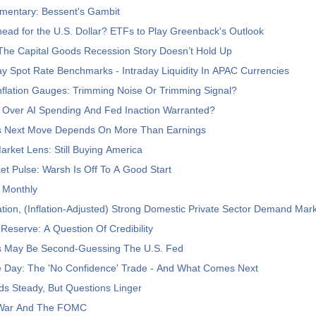
entary: Bessent's Gambit
ead for the U.S. Dollar? ETFs to Play Greenback's Outlook
The Capital Goods Recession Story Doesn’t Hold Up
 Spot Rate Benchmarks - Intraday Liquidity In APAC Currencies
nflation Gauges: Trimming Noise Or Trimming Signal?
t Over AI Spending And Fed Inaction Warranted?
s Next Move Depends On More Than Earnings
arket Lens: Still Buying America
t Pulse: Warsh Is Off To A Good Start
 Monthly
ation, (Inflation-Adjusted) Strong Domestic Private Sector Demand Ma
Reserve: A Question Of Credibility
 May Be Second-Guessing The U.S. Fed
e Day: The 'No Confidence' Trade - And What Comes Next
s Steady, But Questions Linger
War And The FOMC