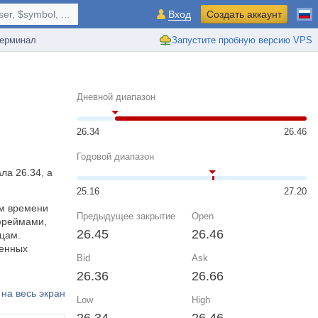
r, $symbol, ...
Вход
Создать аккаунт
ерминал
Запустите пробную версию VPS
Дневной диапазон
26.34
26.46
Годовой диапазон
ла 26.34, а
25.16
27.20
ом времени
Предыдущее закрытие
Open
фреймами,
26.45
26.46
цам.
шенных
Bid
Ask
26.36
26.66
на весь экран
Low
High