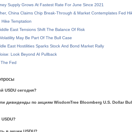
ey Supply Grows At Fastest Rate For June Since 2021
rther, China Claims Chip Break-Through & Market Contemplates Fed H
 Hike Temptation
iddle East Tensions Shift The Balance Of Risk
olatility May Be Part Of The Bull Case
dle East Hostilities Sparks Stock And Bond Market Rally
oise: Look Beyond AI Pullback
t The Fed
опросы
ий USDU сегодня?
и дивиденды по акциям WisdomTree Bloomberg U.S. Dollar Bul
и USDU?
ть в акции USDU?