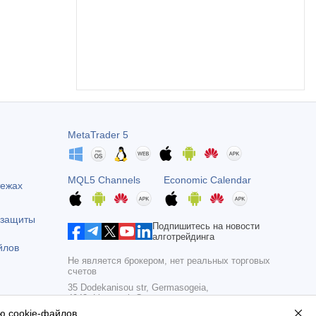
MetaTrader 5
MQL5 Channels
Economic Calendar
тежах
 защиты
Подпишитесь на новости
алготрейдинга
йлов
Не является брокером, нет реальных торговых
счетов
35 Dodekanisou str, Germasogeia,
4043, Limassol, Cyprus
ю cookie-файлов
.
Copyright 2000-2026,
MetaQuotes Ltd