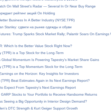
atch On Wall Street's Radar — Several In Or Near Buy Range
верждает рейтинг акций On Holding
Better Business In A Better Industry (NYSE:TPR)
n Stanley: сдвиги на рынке одежды и обуви
tures: Trump Sparks Stock Market Rally; Palantir Soars On Earnings
: Which Is the Better Value Stock Right Now?
 (TPR) is a Top Stock for the Long-Term
 Global Momentum Is Powering Tapestry's Market Share Gains
y (TPR) is a Top Momentum Stock for the Long-Term
rnings on the Horizon: Key Insights for Investors
y (TPR) Beat Estimates Again in Its Next Earnings Report?
to Expect From Tapestry's Next Earnings Report
 GARP Stocks to Your Portfolio to Receive Handsome Returns
s Seeing a Big Opportunity in Interior Design Demand?
en's DTC Strength & Kurt Geiger Support Growth