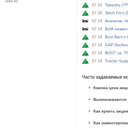
Tesla Inc
07.21
Tapestry (T
07.20
Stitch Fix's
07.19
Аналитик: А
07.19
BofA назва
07.16
Boot Barn's
07.16
GAP Declines
07.16
BOOT vs. TPR
07.16
Tractor Sup
Часто задаваемые в
Какова цена акц
Выплачиваются л
Как купить акци
Как инвестирова