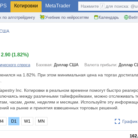
PS
Котировки
MetaTrader
Нажмите
/
для поиска: @use
к по алготрейдингу
Учебник по нейросетям
Календарь
Вебт
 США
2.90
(
1.82%
)
ического спроса
Базовая:
Доллар США
Валюта прибыли:
Доллар 
зменился на
1.82%
. При этом минимальная цена на торгах достигала
.
apestry Inc. Котировки в реальном времени помогут быстро реагир
ключаясь между различными таймфреймами, можно отслеживать т
там, часам, дням, неделям и месяцам. Используйте эту информац
ений на рынке и принятия взвешенных торговых решений.
H4
D1
W1
MN
График 
162