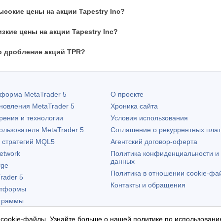
сокие цены на акции Tapestry Inc?
зкие цены на акции Tapestry Inc?
о дробление акций TPR?
атформа
MetaTrader 5
О проекте
бновления
MetaTrader 5
Хроника сайта
рения и технологии
Условия использования
пользователя
MetaTrader 5
Соглашение о рекуррентных пла
х стратегий MQL5
Агентский договор-оферта
etwork
Политика конфиденциальности и
данных
rge
Политика в отношении cookie-фа
rader 5
Контакты и обращения
атформы
граммы
 cookie-файлы. Узнайте больше о нашей
политике по использовани