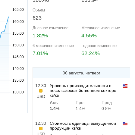
160.40
163.94
Объем
623
Дневное изменение
Месячное изменение
1.82%
4.55%
6-месячное изменение
Годовое изменение
7.01%
62.24%
06 августа, четверг
12:30
Уровень производительности в
несельскохозяйственном секторе
кв/кв
USD
Акт.
Прог.
Пред.
1.4%
1.4%
0.8%
12:30
Стоимость единицы выпущенной
продукции кв/кв
USD