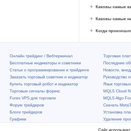
Каковы самые вы
Каковы самые ни
Когда произошл
Онлайн трейдинг / Вебтерминал
Торговая пл
Бесплатные индикаторы и советники
Последние о
Статьи о программировании и трейдинге
Новости, внед
Заказать торговый советник и индикатор
Руководство 
Купить торговый робот и индикатор
Язык торговы
Торговые сигналы форекс
MQL5 Cloud N
Forex VPS для торговли
MQL5 Algo Fo
Форум трейдеров
Скачать
MetaT
Блоги трейдеров
Установка пл
Графики
Удаление про
Бесплатные виджеты
Сайт использует