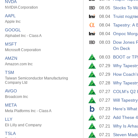
NVDA
NVIDIA Corporation
08.05
Stocks To W
AAPL
08.04
Truist подт
Apple Inc
08.04
Tapestry: A 
GOOGL
08.04
Опрос Morga
Alphabet Inc - Class A
08.03
Dow Jones Fu
MSFT
On Deck
Microsoft Corporation
08.03
BOOT or TPR
AMZN
Amazon.com Inc
07.29
Why Tapestry
TSM
07.29
How Coach's
Taiwan Semiconductor Manufacturing
Company Ltd
07.28
Why Tapestr
AVGO
07.27
COLM's Q2 Ea
Broadcom Inc
07.27
Will Tapestr
META
07.23
Here's What 
Meta Platforms Inc - Class A
07.22
Add These 4
LLY
Eli Lilly and Company
07.21
Why Is Arhau
TSLA
07.21
Steven Madd