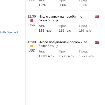
Акт.
Прог.
Пред.
1.3%
0.4%
1.3%
12:30
Число заявок на пособия по
безработице
USD
Акт.
Прог.
Пред.
199 тыс
196 тыс
198 тыс
 With SpaceX
12:30
Число получателей пособий по
безработице
USD
Акт.
Прог.
Пред.
1.801 млн
1.772 млн
1.777 млн