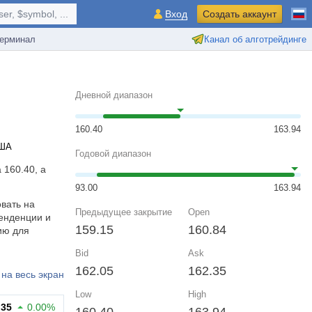
r, $symbol, ...
Вход
Создать аккаунт
ерминал
Канал об алготрейдинге
Дневной диапазон
160.40
163.94
США
Годовой диапазон
 160.40, а
93.00
163.94
овать на
Предыдущее закрытие
Open
енденции и
159.15
160.84
ию для
Bid
Ask
162.05
162.35
на весь экран
Low
High
.35
0.00%