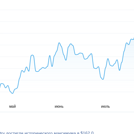
try достигли исторического максимума в $162,0