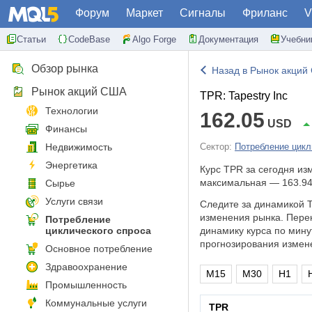
Форум
Маркет
Сигналы
Фриланс
V
Статьи
CodeBase
Algo Forge
Документация
Учебни
Обзор рынка
Назад в Рынок акций
Рынок акций США
TPR: Tapestry Inc
Технологии
162.05
USD
Финансы
Недвижимость
Сектор:
Потребление цикл
Энергетика
Курс TPR за сегодня и
максимальная — 163.94
Сырье
Услуги связи
Следите за динамикой T
изменения рынка. Пере
Потребление
циклического спроса
динамику курса по мину
прогнозирования измен
Основное потребление
Здравоохранение
M15
M30
H1
Промышленность
Коммунальные услуги
TPR