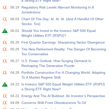
a Strong ETF Right Now?
06.19
Regulatory Risk Levels Warrant Monitoring In 8
Jurisdictions
06.03
Chart Of The Day: AI. AI. AI. (And A Handful Of Other
Stocks, Too)
06.01
Should You Invest in the Invesco S&P 500 Equal
Weight Utilities ETF (RSPU)?
05.29
First Quarter Earnings: Sharpening Sector Divergence
05.29
The New Retirement Reality: The Danger Of Becoming
Too Conservative
05.27
U.S. Power Outlook: How Surging Demand Is
Reshaping The Generation Puzzle
04.28
Portfolio Construction For A Changing World: Adapting
To A Market Regime Shift
04.22
Is Invesco S&P 500 Equal Weight Utilities ETF (RSPU)
a Strong ETF Right Now?
04.22
Energy And The AI Buildout: An Investor’s Perspective
04.09
Concerns Shift From Obsolescence To Oil