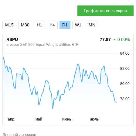
График на весь экран
M15
M30
H1
H4
D1
W1
MN
RSPU
77.87
0.00%
Invesco S&P 500 Equal Weight Utilities ETF
Дневной диапазон