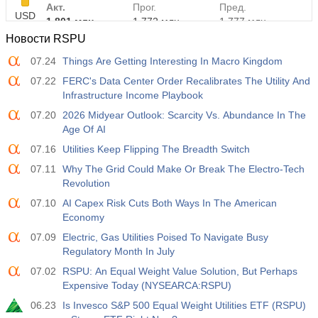
Акт.
Прог.
Пред.
USD
1.801 млн
1.772 млн
1.777 млн
Новости RSPU
07.24
Things Are Getting Interesting In Macro Kingdom
07.22
FERC's Data Center Order Recalibrates The Utility And
Infrastructure Income Playbook
07.20
2026 Midyear Outlook: Scarcity Vs. Abundance In The
Age Of AI
07.16
Utilities Keep Flipping The Breadth Switch
07.11
Why The Grid Could Make Or Break The Electro-Tech
Revolution
07.10
AI Capex Risk Cuts Both Ways In The American
Economy
07.09
Electric, Gas Utilities Poised To Navigate Busy
Regulatory Month In July
07.02
RSPU: An Equal Weight Value Solution, But Perhaps
Expensive Today (NYSEARCA:RSPU)
06.23
Is Invesco S&P 500 Equal Weight Utilities ETF (RSPU)