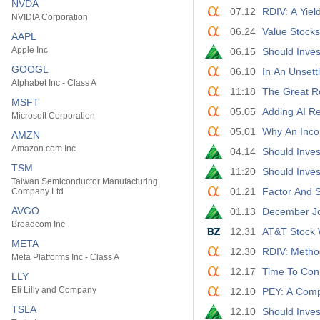
NVDA
07.12
RDIV: A Yie
NVIDIA Corporation
06.24
Value Stock
AAPL
Apple Inc
06.15
Should Inve
GOOGL
06.10
In An Unsett
Alphabet Inc - Class A
11:18
The Great R
MSFT
05.05
Adding AI Res
Microsoft Corporation
05.01
Why An Incom
AMZN
Amazon.com Inc
04.14
Should Inve
TSM
11:20
Should Inve
Taiwan Semiconductor Manufacturing
01.21
Factor And S
Company Ltd
AVGO
01.13
December Jo
Broadcom Inc
12.31
AT&T Stock 
META
12.30
RDIV: Metho
Meta Platforms Inc - Class A
12.17
Time To Con
LLY
Eli Lilly and Company
12.10
PEY: A Comp
TSLA
12.10
Should Inve