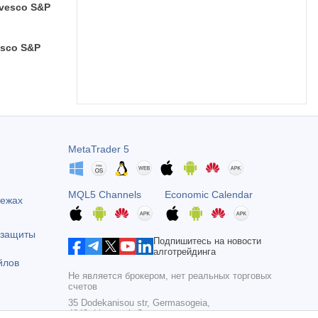
nvesco S&P
esco S&P
MetaTrader 5
MQL5 Channels
Economic Calendar
тежах
 защиты
Подпишитесь на новости
алготрейдинга
йлов
Не является брокером, нет реальных торговых
счетов
35 Dodekanisou str, Germasogeia,
4043, Limassol, Cyprus