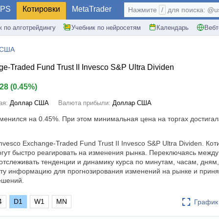
PS
Котировки
MetaTrader
Нажмите
/
для поиска: @use
к по алготрейдингу
Учебник по нейросетям
Календарь
Вебт
 США
e-Traded Fund Trust II Invesco S&P Ultra Dividen
.28
(
0.45%
)
ая:
Доллар США
Валюта прибыли:
Доллар США
зменился на
0.45%
. При этом минимальная цена на торгах достигала
vesco Exchange-Traded Fund Trust II Invesco S&P Ultra Dividen. Кот
гут быстро реагировать на изменения рынка. Переключаясь межд
тслеживать тенденции и динамику курса по минутам, часам, дням
эту информацию для прогнозирования изменений на рынке и приня
ешений.
4
D1
W1
MN
График 