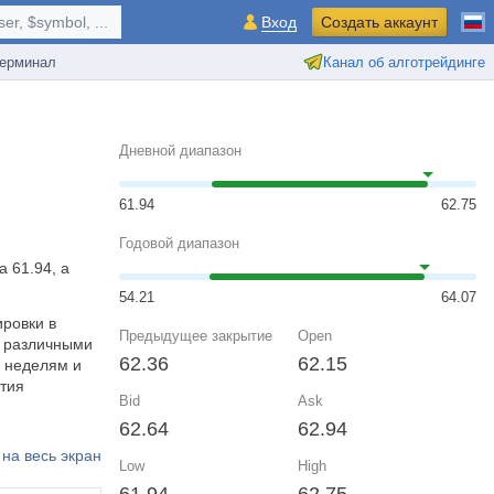
r, $symbol, ...
Вход
Создать аккаунт
ерминал
Канал об алготрейдинге
Дневной диапазон
61.94
62.75
Годовой диапазон
 61.94, а
54.21
64.07
ировки в
Предыдущее закрытие
Open
у различными
62.36
62.15
, неделям и
тия
Bid
Ask
62.64
62.94
на весь экран
Low
High