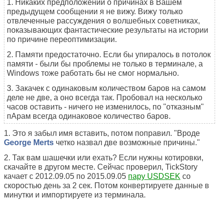
1. Никаких предположений о причинах в Вашем
предыдущем сообщении я не вижу. Вижу только
отвлеченные рассуждения о волшебных советниках,
показывающих фантастические результаты на истории
по причине переоптимизации.
2. Памяти предостаточно. Если бы упиралось в потолок
памяти - были бы проблемы не только в терминале, а
Windows тоже работать бы не смог нормально.
3. Закачек с одинаковым количеством баров на самом
деле не две, а оно всегда так. Пробовал на несколько
часов оставить - ничего не изменилось, по "отказным"
пАрам всегда одинаковое количество баров.
1. Это я забыл имя вставить, потом поправил. "Вроде
George Merts
четко назвал две возможные причины."
2. Так вам шашечки или ехать? Если нужны котировки,
скачайте в другом месте. Сейчас проверил, TickStory
качает с 2012.09.05 по 2015.09.05
пару USDSEK
со
скоростью день за 2 сек. Потом конвертируете данные в
минутки и импортируете из терминала.