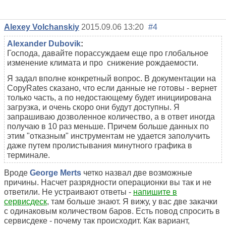
Alexey Volchanskiy
2015.09.06 13:20
#4
Alexander Dubovik
:
Господа, давайте порассуждаем еще про глобальное
изменение климата и про снижение рождаемости.
Я задал вполне конкретный вопрос. В документации на
CopyRates сказано, что если данные не готовы - вернет
только часть, а по недостающему будет инициирована
загрузка, и очень скоро они будут доступны. Я
запрашиваю дозволенное количество, а в ответ иногда
получаю в 10 раз меньше. Причем больше данных по
этим "отказным" инструментам не удается заполучить
даже путем пролистывания минутного графика в
терминале.
Вроде
George Merts
четко назвал две возможные
причины. Насчет разрядности операционки вы так и не
ответили. Не устраивают ответы -
напишите в
сервисдеск
, там больше знают. Я вижу, у вас две закачки
с одинаковым количеством баров. Есть повод спросить в
сервисдеке - почему так происходит. Как вариант,