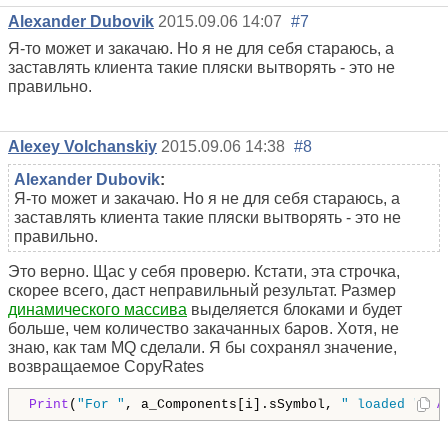
Alexander Dubovik
2015.09.06 14:07
#7
Я-то может и закачаю. Но я не для себя стараюсь, а
заставлять клиента такие пляски вытворять - это не
правильно.
Alexey Volchanskiy
2015.09.06 14:38
#8
Alexander Dubovik
:
Я-то может и закачаю. Но я не для себя стараюсь, а
заставлять клиента такие пляски вытворять - это не
правильно.
Это верно. Щас у себя проверю. Кстати, эта строчка,
скорее всего, даст неправильный результат. Размер
динамического массива
выделяется блоками и будет
больше, чем количество закачанных баров. Хотя, не
знаю, как там MQ сделали. Я бы сохранял значение,
возвращаемое CopyRates
Print
(
"For "
, a_Components[i].sSymbol, 
" loaded "
, 
A