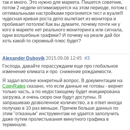
так и много. Это нужно для маркета. Пишется советник,
потом 2 недели оптимизируется на этом периоде, потом с
оптимальными настройками прогоняется тест и вуаля!!!
чудесная кривая роста депо вылетает из монитора и
пробивает потолок! Как вы думаете, почему почти ни у
кого в маркете нет реального мониторинга или сигнала,
одни волшебные графики? И почему на реале дай бог
хоть какой-то скромный плюс будет?
Alexander Dubovik
2015.09.06 12:45
#3
Господа, давайте порассуждаем еще про глобальное
изменение климата и про снижение рождаемости.
Я задал вполне конкретный вопрос. В документации на
CopyRates
сказано, что если данные не готовы - вернет
только часть, а по недостающему будет инициирована
загрузка, и очень скоро они будут доступны. Я
запрашиваю дозволенное количество, а в ответ иногда
получаю в 10 раз меньше. Причем больше данных по
этим "отказным" инструментам не удается заполучить
даже путем пролистывания минутного графика в
терминале.