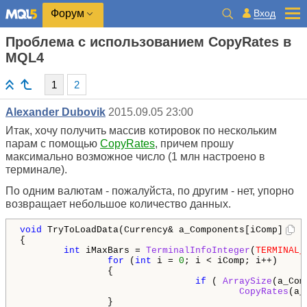
Вход
Форум
Проблема с использованием CopyRates в
MQL4
1
2
Alexander Dubovik
2015.09.05 23:00
Итак, хочу получить массив котировок по нескольким
парам с помощью
CopyRates
, причем прошу
максимально возможное число (1 млн настроено в
терминале).
По одним валютам - пожалуйста, по другим - нет, упорно
возвращает небольшое количество данных.
void
 TryToLoadData(Currency& a_Components[iComp])

{

int
 iMaxBars = 
TerminalInfoInteger
(
TERMINAL_
for
 (
int
 i = 
0
; i < iComp; i++)

                {

if
 ( 
ArraySize
(a_Com
CopyRates
(a_
                }
