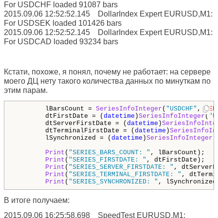
For USDCHF loaded 91087 bars
2015.09.06 12:52:52.145 DollarIndex Expert EURUSD,M1:
For USDSEK loaded 101426 bars
2015.09.06 12:52:52.145 DollarIndex Expert EURUSD,M1:
For USDCAD loaded 93234 bars
Кстати, похоже, я понял, почему не работает: на сервере
моего ДЦ нету такого количества данных по минуткам по
этим парам.
        lBarsCount = 
SeriesInfoInteger
(
"USDCHF"
, 
PER
        dtFirstDate = (
datetime
)
SeriesInfoInteger
(
"U
        dtServerFirstDate = (
datetime
)
SeriesInfoInte
        dtTerminalFirstDate = (
datetime
)
SeriesInfoIn
        lSynchronized = (
datetime
)
SeriesInfoInteger
(
Print
(
"SERIES_BARS_COUNT: "
, lBarsCount);

Print
(
"SERIES_FIRSTDATE: "
, dtFirstDate);

Print
(
"SERIES_SERVER_FIRSTDATE: "
, dtServerF
Print
(
"SERIES_TERMINAL_FIRSTDATE: "
, dtTermi
Print
(
"SERIES_SYNCHRONIZED: "
, lSynchronized
В итоге получаем:
2015.09.06 16:25:58.698 SpeedTest EURUSD,M1: