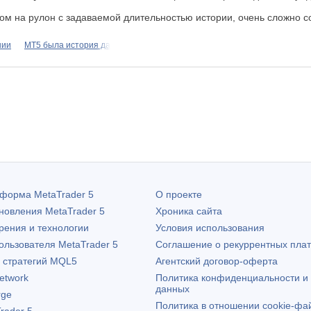
иком на рулон с задаваемой длительностью истории, очень сложно 
нии
MT5 была история да
атформа
MetaTrader 5
О проекте
бновления
MetaTrader 5
Хроника сайта
рения и технологии
Условия использования
пользователя
MetaTrader 5
Соглашение о рекуррентных пла
х стратегий MQL5
Агентский договор-оферта
etwork
Политика конфиденциальности и
данных
rge
Политика в отношении cookie-фа