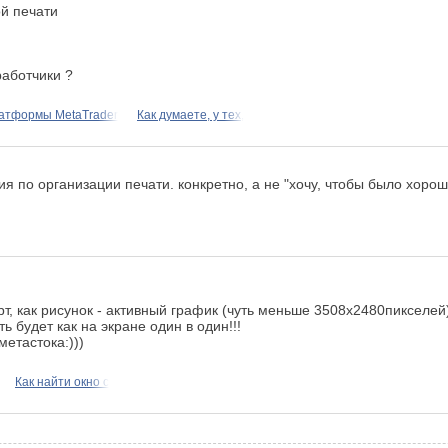
й печати
работчики ?
латформы MetaTrader
Как думаете, у тех,
я по организации печати. конкретно, а не "хочу, чтобы было хорош
т, как рисунок - активный график (чуть меньше 3508х2480пикселей
ь будет как на экране один в один!!!
метастока:)))
Как найти окно с