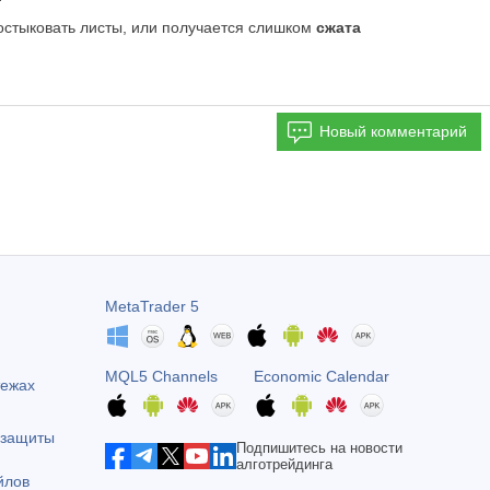
состыковать листы, или получается слишком
сжата
Новый комментарий
MetaTrader 5
MQL5 Channels
Economic Calendar
тежах
 защиты
Подпишитесь на новости
алготрейдинга
йлов