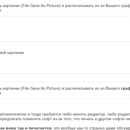
ь картинки (File-Save As Picture) и распечатывать их из Вашего гр
е
вой картинке
 картинки (File-Save As Picture) и распечатывать их из Вашего
гра
е
втоматически и тогда требуется либо менять редактор, либо редак
 предлагать поменять софт из-за того, что печать в другом софте н
ак вижу так и печатается
, это вообще как-то странно даже обсужд