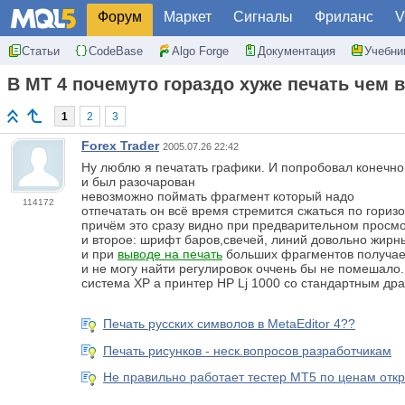
Форум
Маркет
Сигналы
Фриланс
V
Статьи
CodeBase
Algo Forge
Документация
Учебни
В МТ 4 почемуто гораздо хуже печать чем в
1
2
3
Forex Trader
2005.07.26 22:42
Ну люблю я печатать графики. И попробовал конечно
и был разочарован
невозможно поймать фрагмент который надо
114172
отпечатать он всё время стремится сжаться по гориз
причём это сразу видно при предварительном просм
и второе: шрифт баров,свечей, линий довольно жирн
и при
выводе на печать
больших фрагментов получа
и не могу найти регулировок оччень бы не помешало.
система ХР а принтер HP Lj 1000 со стандартным др
Печать русских символов в MetaEditor 4??
Печать рисунков - неск.вопросов разработчикам
Не правильно работает тестер МТ5 по ценам откр