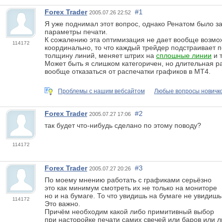
Forex Trader
#1
2005.07.26 22:52
Я уже поднимал этот вопрос, однако Ренатом было з
параметры печати.
К сожалению эта оптимизация не дает вообще возмож
114172
координально, то что каждый трейдер подстраивает 
толщину линий, меняет штрих на
сплошные линии
и т
Может быть я слишком категоричен, но длительная р
вообще отказаться от распечатки графиков в MT4.
Проблемы с нашим вебсайтом
Любые вопросы новичко
Forex Trader
#2
2005.07.27 17:06
так будет что-нибудь сделано по этому поводу?
114172
Forex Trader
#3
2005.07.27 20:26
По моему мнению работать с графиками серьёзно
это как минимум смотреть их не только на мониторе
но и на бумаге. То что увидишь на бумаге не увидишь
114172
Это важно.
Причём необходим какой либо примитивный выбор
при насторойке печати самих свечей или баров или 