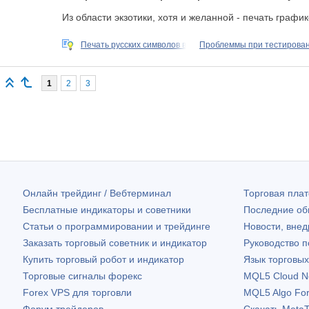
Из области экзотики, хотя и желанной - печать граф
Печать русских символов в
Проблеммы при тестирова
1
2
3
Онлайн трейдинг / Вебтерминал
Торговая пл
Бесплатные индикаторы и советники
Последние о
Статьи о программировании и трейдинге
Новости, внед
Заказать торговый советник и индикатор
Руководство 
Купить торговый робот и индикатор
Язык торговы
Торговые сигналы форекс
MQL5 Cloud N
Forex VPS для торговли
MQL5 Algo Fo