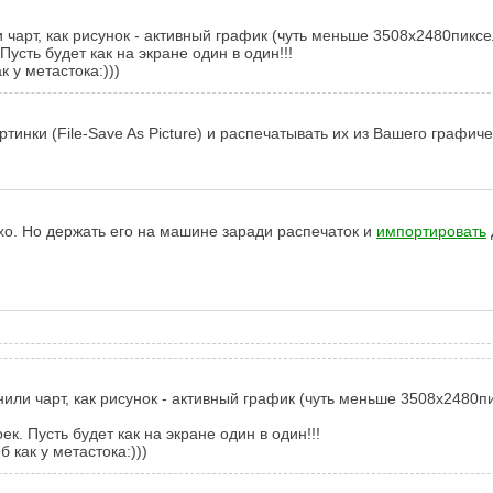
 чарт, как рисунок - активный график (чуть меньше 3508х2480пиксе
Пусть будет как на экране один в один!!!
к у метастока:)))
ртинки (File-Save As Picture) и распечатывать их из Вашего графи
мхо. Но держать его на машине заради распечаток и
импортировать
нили чарт, как рисунок - активный график (чуть меньше 3508х2480п
ек. Пусть будет как на экране один в один!!!
 как у метастока:)))