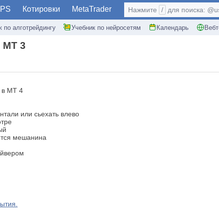
PS
Котировки
MetaTrader
Нажмите
/
для поиска: @use
к по алготрейдингу
Учебник по нейросетям
Календарь
Вебт
 МТ 3
 в МТ 4
онтали или сьехать влево
отре
ый
ется мешанина
айвером
ытия.