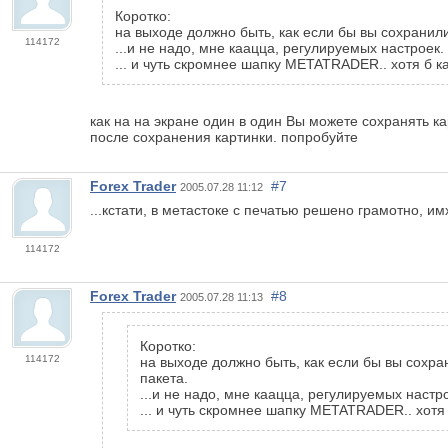
Коротко:
на выходе должно быть, как если бы вы сохранили
114172
...и не надо, мне каацца, регулируемых настроек. 
... и чуть скромнее шапку METATRADER.. хотя б ка
как на на экране один в один Вы можете сохранять ка
после сохранения картинки. попробуйте
Forex Trader
#7
2005.07.28 11:12
...кстати, в метастоке с печатью решено грамотно, и
114172
Forex Trader
#8
2005.07.28 11:13
Коротко:
114172
на выходе должно быть, как если бы вы сохра
пакета.
...и не надо, мне каацца, регулируемых настро
... и чуть скромнее шапку METATRADER.. хотя б