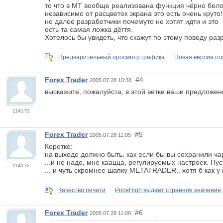
то что в МТ вообще реализована функция чёрно бело
независимо от расцветок экрана это есть очень круто!
но далее разработчики почемуто не хотят идти и это
есть та самая ложка дёгтя.
Хотелось бы увидеть, что скажут по этому поводу раз
Предварительный просмотр графика
Новая версия п
Forex Trader
#4
2005.07.28 10:38
выскажите, пожалуйста, в этой ветке ваши предложени
114172
Forex Trader
#5
2005.07.28 11:05
Коротко:
на выходе должно быть, как если бы вы сохранили чар
...и не надо, мне каацца, регулируемых настроек. Пуст
114172
... и чуть скромнее шапку METATRADER.. хотя б как у 
Качество печати
PriceHigh выдает странное значение
Forex Trader
#6
2005.07.28 11:08