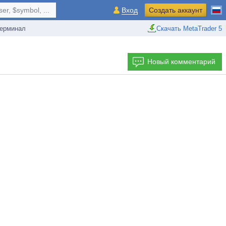
r, $symbol, ...
Вход
Создать аккаунт
ерминал
Скачать MetaTrader 5
Новый комментарий