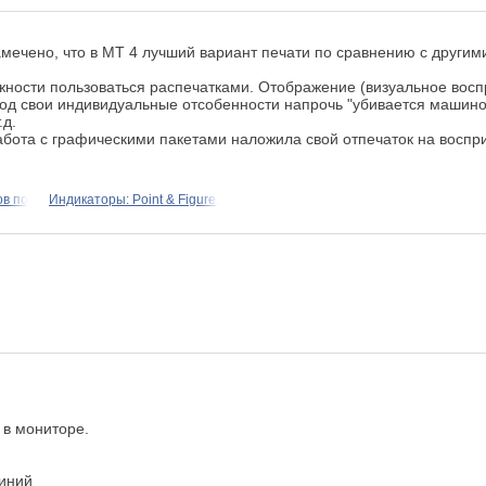
амечено, что в MT 4 лучший вариант печати по сравнению с другим
ности пользоваться распечатками. Отображение (визуальное воспр
под свои индивидуальные отсобенности напрочь "убивается машино
.д.
абота с графическими пакетами наложила свой отпечаток на воспр
в по
Индикаторы: Point & Figure,
 в мониторе.
линий