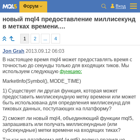
Вход
Форум
новый mql4 предоставление миллисекунд
в метках времени....
1
2
...
4
Jon Grah
2013.09.12 06:03
В настоящее время mql4 может предоставлять время с
точностью до секунды только для входящих тиков. Мы
используем следующую
функцию:
MarketInfo(Symbol(), MODE_TIME)
1) Существует ли другая функция, которая может
предоставить миллисекундную метку времени или может
быть использована для определения миллисекунд для
тиковых данных, поступающих на платформу?
2) сможет ли новый mql4, объединяющий функции mql5,
запрашивать или получать миллисекундные (или
субсекундные) метки времени на входящих тиках?
Так как же платформа mt4 (и mt5) должна правильно