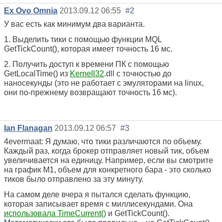
Ex Ovo Omnia
2013.09.12 06:55
#2
У вас есть как минимум два варианта.
1. Выделить тики с помощью функции MQL
GetTickCount(), которая имеет точность 16 мс.
2. Получить доступ к времени ПК с помощью
GetLocalTime() из
Kernell32
.dll с точностью до
наносекунды (это не работает с эмуляторами на linux,
они по-прежнему возвращают точность 16 мс).
Ian Flanagan
2013.09.12 06:57
#3
4evermaat: Я думаю, что тики различаются по объему.
Каждый раз, когда брокер отправляет новый тик, объем
увеличивается на единицу. Например, если вы смотрите
на график M1, объем для конкретного бара - это сколько
тиков было отправлено за эту минуту.
На самом деле вчера я пытался сделать функцию,
которая записывает время с миллисекундами. Она
использовала TimeCurrent()
и GetTickCount().