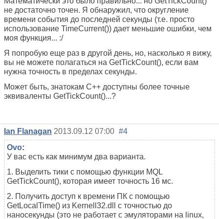
Математически это было правильно... но GetTickCount()
не достаточно точен. Я обнаружил, что округление
времени события до последней секунды (т.е. просто
использование TimeCurrent()) дает меньшие ошибки, чем
моя функция... :/
Я попробую еще раз в другой день, но, насколько я вижу,
вы не можете полагаться на GetTickCount(), если вам
нужна точность в пределах секунды.
Может быть, знатокам C++ доступны более точные
эквиваленты GetTickCount()...?
Ian Flanagan
2013.09.12 07:00
#4
Ovo
:
У вас есть как минимум два варианта.
1. Выделить тики с помощью функции MQL
GetTickCount(), которая имеет точность 16 мс.
2. Получить доступ к времени ПК с помощью
GetLocalTime() из Kernell32.dll с точностью до
наносекунды (это не работает с эмуляторами на linux,