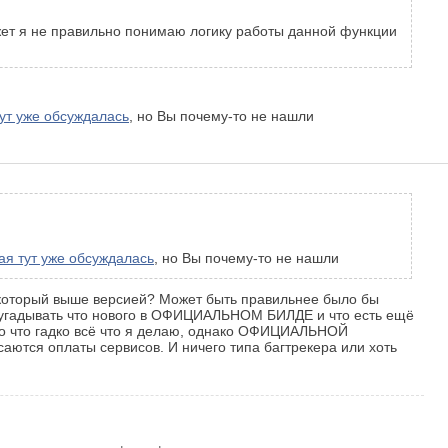
 Может я не правильно понимаю логику работы данной функции
тут уже обсуждалась
, но Вы почему-то не нашли
ая тут уже обсуждалась
, но Вы почему-то не нашли
д который выше версией? Может быть правильнее было бы
ы угадывать что нового в ОФИЦИАЛЬНОМ БИЛДЕ и что есть ещё
и то что гадко всё что я делаю, однако ОФИЦИАЛЬНОЙ
саются оплаты сервисов. И ничего типа багтрекера или хоть