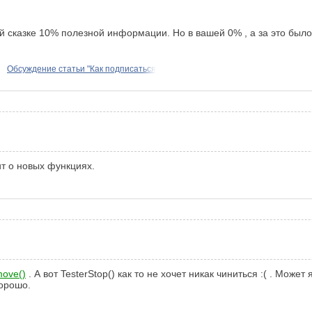
ей сказке 10% полезной информации. Но в вашей 0% , а за это был
Обсуждение статьи "Как подписаться
ит о новых функциях.
ove()
. А вот TesterStop() как то не хочет никак чиниться :( . Мож
хорошо.