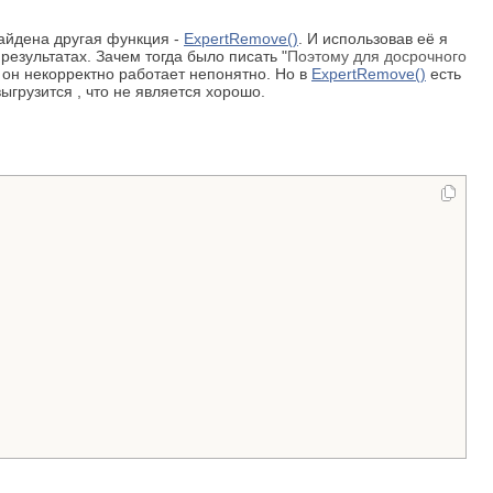
айдена другая функция -
ExpertRemove()
. И использовав её я
результатах. Зачем тогда было писать "
Поэтому для досрочного
и он некорректно работает непонятно. Но в
ExpertRemove()
есть
ыгрузится , что не является хорошо.