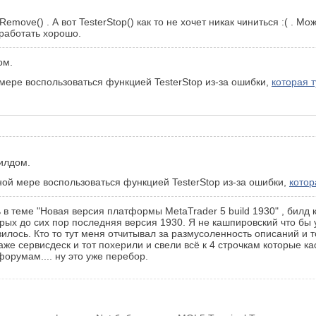
Remove() . А вот TesterStop() как то не хочет никак чиниться :( .
 работать хорошо.
ом.
ере воспользоваться функцией TesterStop из-за ошибки,
которая 
билдом.
ой мере воспользоваться функцией TesterStop из-за ошибки,
котор
 в теме "
Новая версия платформы MetaTrader 5 build 1930
" , бил
рых до сих пор последняя версия 1930. Я не кашпировский что б
авилось. Кто то тут меня отчитывал за размусоленность описаний 
же сервисдеск и тот похерили и свели всё к 4 строчкам которые ка
форумам.... ну это уже перебор.