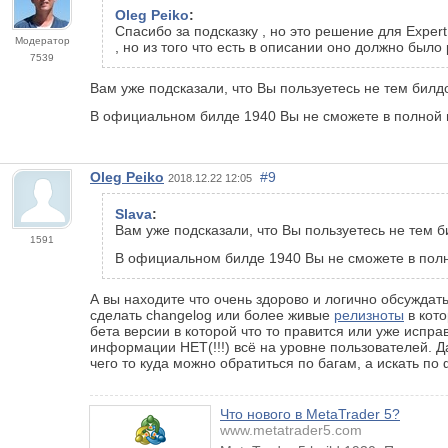
Oleg Peiko
:
Спасибо за подсказку , но это решение для Expert
Модератор
, но из того что есть в описании оно должно было
7539
Вам уже подсказали, что Вы пользуетесь не тем билд
В официальном билде 1940 Вы не сможете в полной м
Oleg Peiko
#9
2018.12.22 12:05
Slava
:
Вам уже подсказали, что Вы пользуетесь не тем 
1591
В официальном билде 1940 Вы не сможете в полн
А вы находите что очень здорово и логично обсуждать
сделать changelog или более живые
релизноты
в кото
бета версии в которой что то правится или уже испр
информации НЕТ(!!!) всё на уровне пользователей. Да
чего то куда можно обратиться по багам, а искать по 
Что нового в MetaTrader 5?
www.metatrader5.com