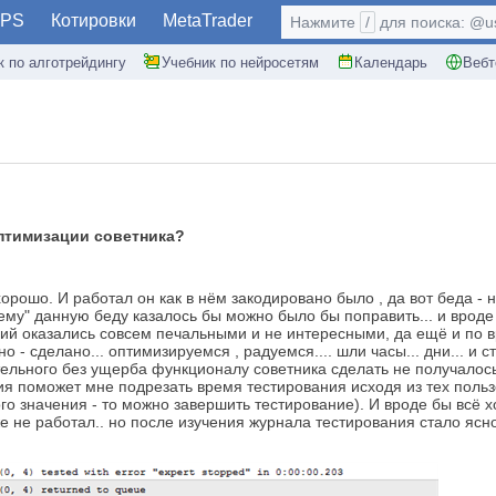
PS
Котировки
MetaTrader
Нажмите
/
для поиска: @use
к по алготрейдингу
Учебник по нейросетям
Календарь
Вебт
оптимизации советника?
 хорошо. И работал он как в нём закодировано было , да вот беда 
ему" данную беду казалось бы можно было бы поправить... и вроде
аний оказались совсем печальными и не интересными, да ещё и по
о - сделано... оптимизируемся , радуемся.... шли часы... дни... и с
тельного без ущерба функционалу советника сделать не получалось
ия поможет мне подрезать время тестирования исходя из тех пользо
о значения - то можно завершить тестирование). И вроде бы всё х
же не работал.. но после изучения журнала тестирования стало ясно 