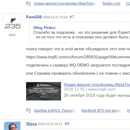
Новая версия платформы MetaTrader
Трейл стоп
Со
Fast235
#7
2018.12.21 13:14
Oleg Peiko
:
Спасибо за подсказку , но это решение для Expert
3846
, но из того что есть в описании оно должно было
поиск говорит, что в этой ветке обсуждался этот или 
https://www.mql5.com/ru/forum/285631/page56#comme
подключись к серверу MQ DEMO загрузится последня
или Справка-проверить обновление ( не помню с как
Новая версия платформы MetaTrad
2018.12.05
www.mql5.com
26 октября 2018 года будет выпу
Ошибка в MQL5. Просьба
MacBook MT5 при входе
Н
Slava
#8
2018.12.21 15:17