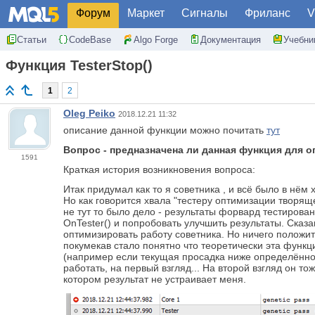
Форум
Маркет
Сигналы
Фриланс
V
Статьи
CodeBase
Algo Forge
Документация
Учебни
Функция TesterStop()
1
2
Oleg Peiko
2018.12.21 11:32
описание данной функции можно почитать
тут
Вопрос - предназначена ли данная функция для 
1591
Краткая история возникновения вопроса:
Итак придумал как то я советника , и всё было в нём
Но как говорится хвала "тестеру оптимизации творящ
не тут то было дело - результаты форвард тестиров
OnTester() и попробовать улучшить результаты. Сказан
оптимизировать работу советника. Но ничего положи
покумекав стало понятно что теоретически эта функц
(например если текущая просадка ниже определённог
работать, на первый взгляд... На второй взгляд он то
котором результат не устраивает меня.