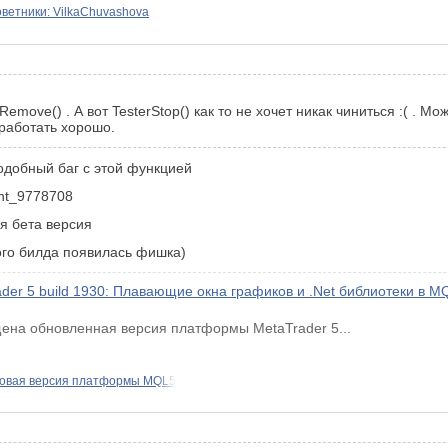
ветники: VilkaChuvashova
Remove() . А вот TesterStop() как то не хочет никак чиниться :( .
 работать хорошо.
подобный баг с этой функцией
nt_9778708
я бета версия
ого билда появилась фишка)
er 5 build 1930: Плавающие окна графиков и .Net библиотеки в M
щена обновленная версия платформы MetaTrader 5...
овая версия платформы MQL5