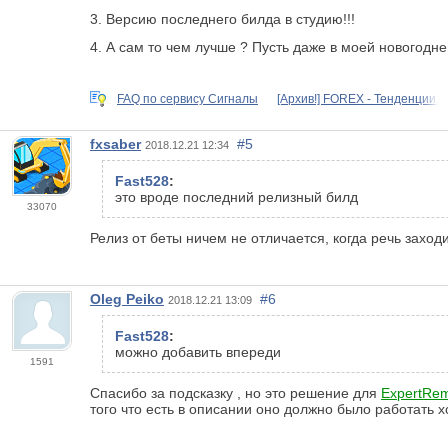
3. Версию последнего билда в студию!!!
4. А сам то чем лучше ? Пусть даже в моей новогодн
FAQ по сервису Сигналы
[Архив!] FOREX - Тенденции,
fxsaber
#5
2018.12.21 12:34
Fast528
:
это вроде последний релизный билд
33070
Релиз от беты ничем не отличается, когда речь заход
Oleg Peiko
#6
2018.12.21 13:09
Fast528
:
можно добавить впереди
1591
Спасибо за подсказку , но это решение для
ExpertRem
того что есть в описании оно должно было работать 