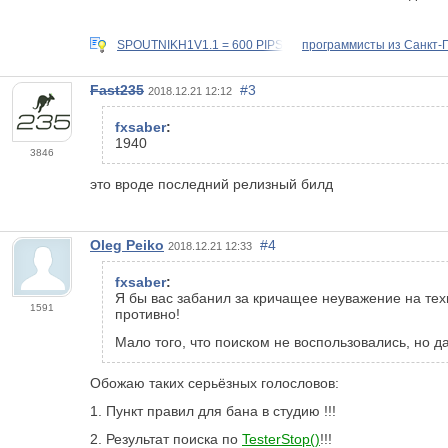
SPOUTNIKH1V1.1 = 600 PIPS
программисты из Санкт-
Fast235
#3
2018.12.21 12:12
fxsaber
:
1940
3846
это вроде последний релизный билд
Oleg Peiko
#4
2018.12.21 12:33
fxsaber
:
Я бы вас забанил за кричащее неуважение на тех
1591
противно!
Мало того, что поиском не воспользовались, но д
Обожаю таких серьёзных голословов:
1. Пункт правил для бана в студию !!!
2. Результат поиска по
TesterStop()
!!!