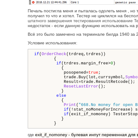
Печаль постигла меня и пыталась одолеть меня , но т
получил то что и хотел. Тестер не циклился на беспо
штатного завершения тестирования использование Te
недостаток - если данную функцию использовать на р
Всё это было замечено на терминале билда 1940 за 2
Условие использования:
if
(
OrderCheck
(trdreq,trdres))

        {

if
(trdres.margin_free>
0
)

           {

            posopened=
true
;

            trade.Buy(lot,currsymbol,
Symbo
            Result=trade.ResultRetcode();

ResetLastError
();

           }

else
           {

Print
(
"668.No money for open B
if
(!stat_noMoneyForIncrease) s
if
(exit_if_nomoney) TesterStop
           }

        }
где
exit_if_nomoney - булевая инпут переменная для