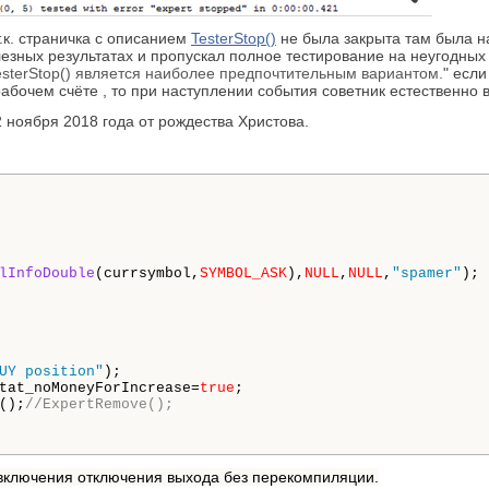
.к. страничка с описанием
TesterStop()
не была закрыта там была н
лезных результатах и пропускал полное тестирование на неугодных 
sterStop() является наиболее предпочтительным вариантом.
" есл
абочем счёте , то при наступлении события советник естественно в
 ноября 2018 года от рождества Христова.
lInfoDouble
(currsymbol,
SYMBOL_ASK
),
NULL
,
NULL
,
"spamer"
);

UY position"
);

tat_noMoneyForIncrease=
true
;

();
//ExpertRemove();
 включения отключения выхода без перекомпиляции.