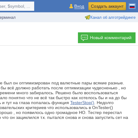
r, $symbol, ...
Вход
Создать аккаунт
ерминал
Канал об алготрейдинге
Новый комментарий
- не был он оптимизирован под валютные пары всякие разные.
 бы всё должно работать после оптимизации чудесненько , но
 времени много забиралось. Решено было воспользоваться
тало понятно что не всё так быстро как хотелось бы и на до бы
 и тут на глаза попалась функция
TesterStop()
. Недолго
вательских критериев что использовались в OnTester()
орошо , но появилось одно громадное НО. Тестер перестал
что он зациклился т.к. пытался снова и снова запустить сет на