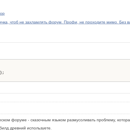
top
а, чтоб не захламлять форум. Профи, не проходите мимо. Без ва
);

еском форуме - сказочным языком размусоливать проблему, которая
 билд древний используете.