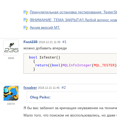
Принудительная остановка тестирования: TesterS
[ВНИМАНИЕ, ТЕМА ЗАКРЫТА!] Любой вопрос новичк
Архив версий МТ.
Fast235
#1
2018.12.21 11:39
можно добавить впереди
bool
 IsTester()

3846
  {

return
((
bool
)
MQLInfoInteger
(
MQL_TESTER
)
  }
fxsaber
#2
2018.12.21 11:45
Oleg Peiko
:
33070
Я бы вас забанил за кричащее неуважение на технич
Мало того, что поиском не воспользовались, но даже