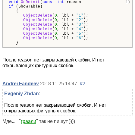
void
OnDeinit
(
const
int
if
 (ShowTable)

   {

ObjectDelete
(
0
, lbl + 
"1"
);

ObjectDelete
(
0
, lbl + 
"2"
);

ObjectDelete
(
0
, lbl + 
"3"
);

ObjectDelete
(
0
, lbl + 
"4"
);

ObjectDelete
(
0
, lbl + 
"5"
);

ObjectDelete
(
0
, lbl + 
"6"
);

   }
После reason нет закрывающей скобки. И нет
открывающих фигурных скобок.
Andrei Fandeev
2018.11.25 14:47
#2
Evgeniy Zhdan
:
После reason нет закрывающей скобки. И нет
открывающих фигурных скобок.
Мде.... "
граали
" так не пишут ))))