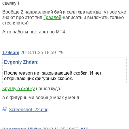
сделку )
Вообще 2 направлений бай и селл хватает(да тут все уже
знают про этот тип
Граалей
-написать и выложить только
стесняются)
А то работы нестанет по МТ4
179sanj
2018.11.25 18:59
#9
Evgeniy Zhdan
:
После reason нет закрывающей скобки. И нет
открывающих фигурных скобок.
Круглую скобку
нашел куда
а с фигурными вообще мрак у меня
Screenshot_22.png