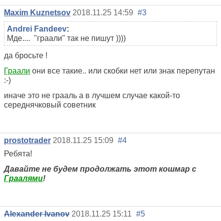
Maxim Kuznetsov
2018.11.25 14:59
#3
Andrei Fandeev
:
Мде.... "граали" так не пишут ))))
да бросьте !
Граали
они все такие.. или скобки нет или знак перепутан
:-)
иначе это не грааль а в лучшем случае какой-то
середнячковый советник
prostotrader
2018.11.25 15:09
#4
Ребята!
Давайте не будем продолжать этот кошмар с
Граалями
!
Alexander Ivanov
2018.11.25 15:11
#5