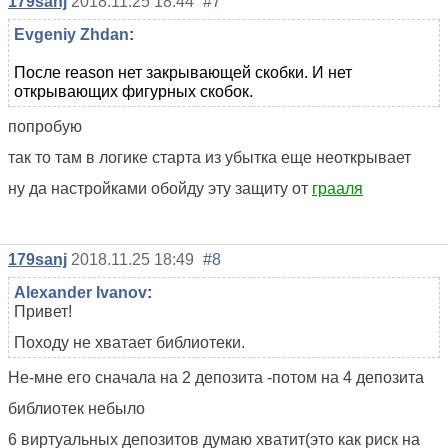
179sanj
2018.11.25 18:44
#7
Evgeniy Zhdan
:
После reason нет закрывающей скобки. И нет
открывающих фигурных скобок.
попробую
так то там в логике старта из убытка еще неоткрывает
ну да настройками обойду эту защиту от
грааля
179sanj
2018.11.25 18:49
#8
Alexander Ivanov
:
Привет!
Походу не хватает библиотеки.
Не-мне его сначала на 2 депозита -потом на 4 депозита
библиотек небыло
6 виртуальных депозитов думаю хватит(это как риск на