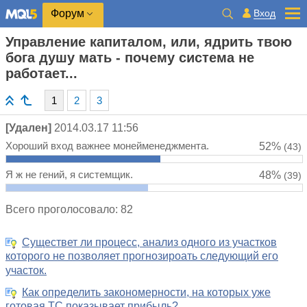
Вход
Форум
Управление капиталом, или, ядрить твою
бога душу мать - почему система не
работает...
1
2
3
[Удален]
2014.03.17 11:56
Хороший вход важнее монейменеджмента.
52%
(43)
Я ж не гений, я системщик.
48%
(39)
Всего проголосовало: 82
Существет ли процесс, анализ одного из участков
которого не позволяет прогнозироать следующий его
участок.
Как определить закономерности, на которых уже
готовая ТС показывает прибыль?