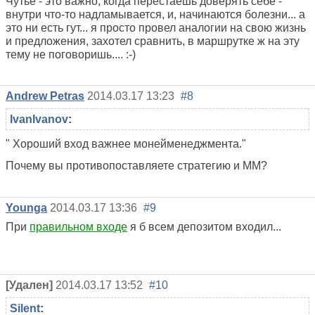
Чутье - это важно, когда перестаешь доверять себе -
внутри что-то надламывается, и, начинаются болезни... а
это ни есть гут... я просто провел аналогии на свою жизнь
и предложения, захотел сравнить, в маршрутке ж на эту
тему не поговоришь.... :-)
Andrew Petras
2014.03.17 13:23
#8
IvanIvanov
:
" Хороший вход важнее монейменеджмента."
Почему вы противопоставляете стратегию и ММ?
Younga
2014.03.17 13:36
#9
При
правильном входе
я б всем депозитом входил...
[Удален]
2014.03.17 13:52
#10
Silent
: