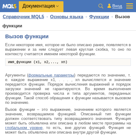
Документация
Вход
Справочник MQL5
Основы языка
Функции
Вызов
функции
Вызов функции
Если некоторое имя, которое не было описано ранее, появляется в
выражении и за ним следует левая круглая скобка, то оно по
контексту считается именем некоторой функции.
имя_функции (x1, x2,..., xn)
Аргументы (
формальные параметры
) передаются по значению, т.
е. каждое выражение x1, . . . , xn вычисляется и значение
передается функции. Порядок вычисления выражений и порядок
загрузки значений не гарантируются. Во время выполнения
производится проверка числа и типа аргументов, переданных
функции. Такой способ обращения к функции называется вызовом
по значению.
Вызов функции – это выражение, значением которого является
значение, возвращаемое функцией. Описанный тип функции
должен соответствовать типу возвращаемого значения. Функция
может быть объявлена или описана в любом месте программы на
глобальном уровне
, то есть, вне других функций. Функция не
может быть объявлена или описана внутри другой функции.