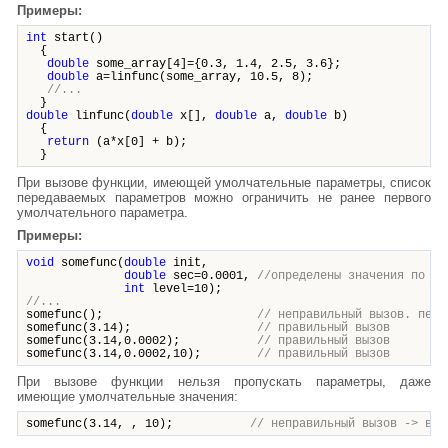
Примеры:
int
start()
{
double
some_array[4]={0.3, 1.4, 2.5, 3.6};
double
a=linfunc(some_array, 10.5, 8);
//...
}
double
linfunc(
double
x[],
double
a,
double
b)
{
return
(a*x[0] + b);
}
При вызове функции, имеющей умолчательные параметры, список
передаваемых параметров можно ограничить не ранее первого
умолчательного параметра.
Примеры:
void
somefunc(
double
init,
double
sec=0.0001,
//определены значения по ум
int
level=10);
//...
somefunc();
// неправильный вызов. перв
somefunc(3.14);
// правильный вызов
somefunc(3.14,0.0002);
// правильный вызов
somefunc(3.14,0.0002,10);
// правильный вызов
При вызове функции нельзя пропускать параметры, даже
имеющие умолчательные значения:
somefunc(3.14, , 10);
// неправильный вызов -> вто