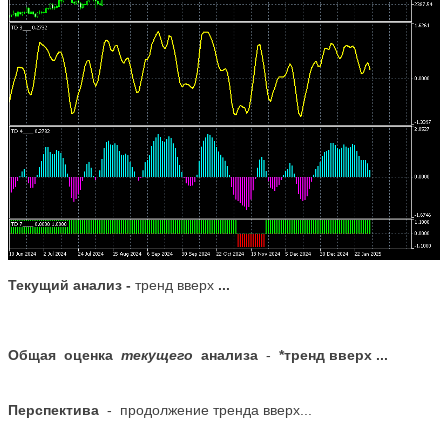
Текущий анализ -
тренд вверх
..
.
Общая оценка
текущего
анализа
-
*тренд вверх
..
.
Перспектива
- продолжение тренда вверх...