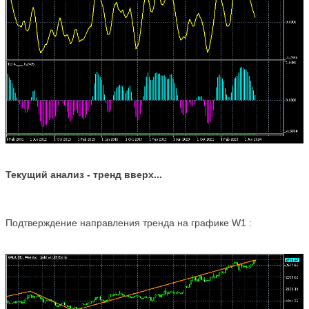
Текущий анализ -
тренд вверх..
.
Подтверждение направления тренда на графике W1 :