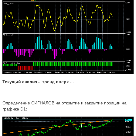
Текущий анализ -
тренд вверх
..
.
Определение СИГНАЛОВ на открытие и закрытие позиции на
графике D1: