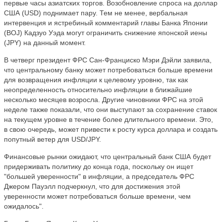
первые часы азиатских торгов. Возобновление спроса на доллар
США (USD) поднимает пару. Тем не менее, вербальная
интервенция и ястребиный комментарий главы Банка Японии
(BOJ) Кадзуо Уэда могут ограничить снижение японской иены
(JPY) на данный момент.
В четверг президент ФРС Сан-Франциско Мэри Дэйли заявила,
что центральному банку может потребоваться больше времени
для возвращения инфляции к целевому уровню, так как
неопределенность относительно инфляции в ближайшие
несколько месяцев возросла. Другие чиновники ФРС на этой
неделе также показали, что они выступают за сохранение ставок
на текущем уровне в течение более длительного времени. Это,
в свою очередь, может привести к росту курса доллара и создать
попутный ветер для USD/JPY.
Финансовые рынки ожидают, что центральный банк США будет
придерживать политику до конца года, поскольку он ищет
"большей уверенности" в инфляции, а председатель ФРС
Джером Пауэлл подчеркнул, что для достижения этой
уверенности может потребоваться больше времени, чем
ожидалось".