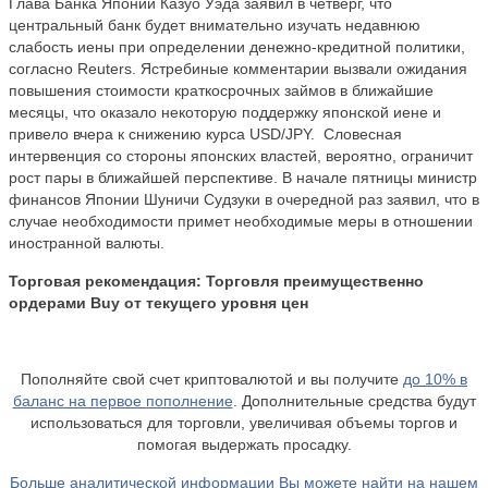
Глава Банка Японии Казуо Уэда заявил в четверг, что
центральный банк будет внимательно изучать недавнюю
слабость иены при определении денежно-кредитной политики,
согласно Reuters. Ястребиные комментарии вызвали ожидания
повышения стоимости краткосрочных займов в ближайшие
месяцы, что оказало некоторую поддержку японской иене и
привело вчера к снижению курса USD/JPY. Словесная
интервенция со стороны японских властей, вероятно, ограничит
рост пары в ближайшей перспективе. В начале пятницы министр
финансов Японии Шуничи Судзуки в очередной раз заявил, что в
случае необходимости примет необходимые меры в отношении
иностранной валюты.
Торговая рекомендация:
Торговля преимущественно
ордерами Buy от текущего уровня цен
Пополняйте свой счет криптовалютой и вы получите
до
10% в
баланс на первое пополнение
. Дополнительные средства будут
использоваться для торговли, увеличивая объемы торгов и
помогая выдержать просадку.
Больше аналитической информации Вы можете найти на нашем