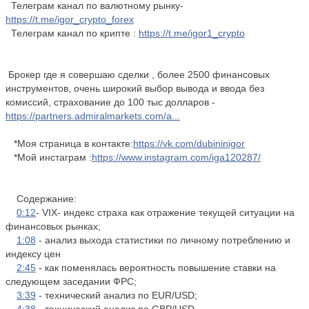
Телеграм канал по валютному рынку-
https://t.me/igor_crypto_forex
Телеграм канал по крипте :
https://t.me/igor1_crypto
Брокер где я совершаю сделки , более 2500 финансовых
инструментов, очень широкий выбор вывода и ввода без
комиссий, страхование до 100 тыс долларов -
https://partners.admiralmarkets.com/a...
*Моя страница в контакте:
https://vk.com/dubininigor
*Мой инстаграм :
https://www.instagram.com/iga120287/
Содержание:
0:12
- VIX- индекс страха как отражение текущей ситуации на
финансовых рынках;
1:08
- анализ выхода статистики по личному потреблению и
индексу цен
2:45
- как поменялась вероятность повышение ставки на
следующем заседании ФРС;
3:39
- технический анализ по EUR/USD;