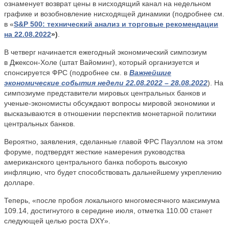
ознаменует возврат цены в нисходящий канал на недельном
графике и возобновление нисходящей динамики (подробнее см.
в «
S&P 500: технический анализ и торговые рекомендации
на 22.08.2022
»)
.
В четверг начинается ежегодный экономический симпозиум
в Джексон-Холе (штат Вайоминг), который организуется и
спонсируется ФРС (подробнее см. в
Важнейшие
экономические события недели 22.08.2022 – 28.08.2022
). На
симпозиуме представители мировых центральных банков и
ученые-экономисты обсуждают вопросы мировой экономики и
высказываются в отношении перспектив монетарной политики
центральных банков.
Вероятно, заявления, сделанные главой ФРС Пауэллом на этом
форуме, подтвердят жесткие намерения руководства
американского центрального банка побороть высокую
инфляцию, что будет способствовать дальнейшему укреплению
долларе.
Теперь, «после пробоя локального многомесячного максимума
109.14, достигнутого в середине июля, отметка 110.00 станет
следующей целью роста DXY».